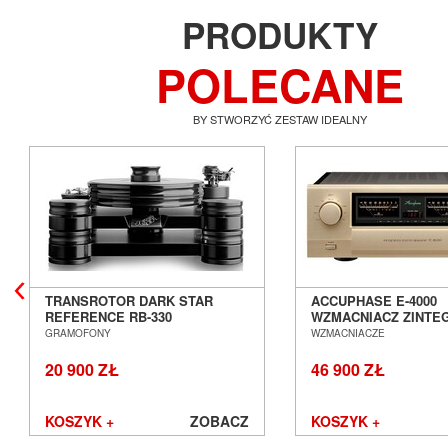
PRODUKTY
POLECANE
BY STWORZYĆ ZESTAW IDEALNY
TRANSROTOR DARK STAR
ACCUPHASE E-4000
REFERENCE RB-330
WZMACNIACZ ZINT
GRAMOFON ANALOGOWY
SALON POZNAŃ WR
GRAMOFONY
WZMACNIACZE
SALON POZNAŃ WROCŁAW
20 900 ZŁ
46 900 ZŁ
KOSZYK +
ZOBACZ
KOSZYK +