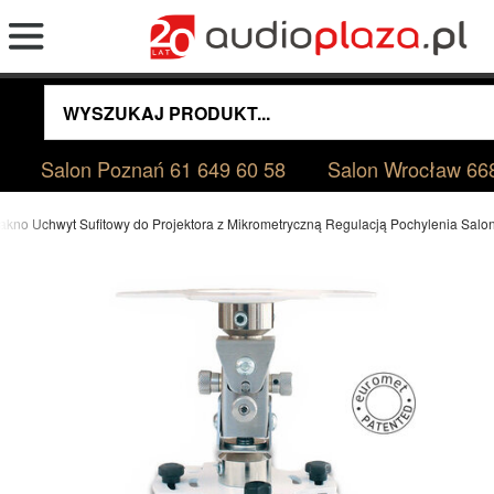
Salon Poznań
61 649 60 58
Salon Wrocław
66
akno Uchwyt Sufitowy do Projektora z Mikrometryczną Regulacją Pochylenia Sal