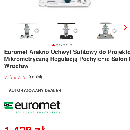
Euromet Arakno Uchwyt Sufitowy do Projekto
Mikrometryczną Regulacją Pochylenia Salon
Wrocław
☆
★
☆
★
☆
★
☆
★
☆
★
(0 opini)
AUTORYZOWANY DEALER
1 428 zł