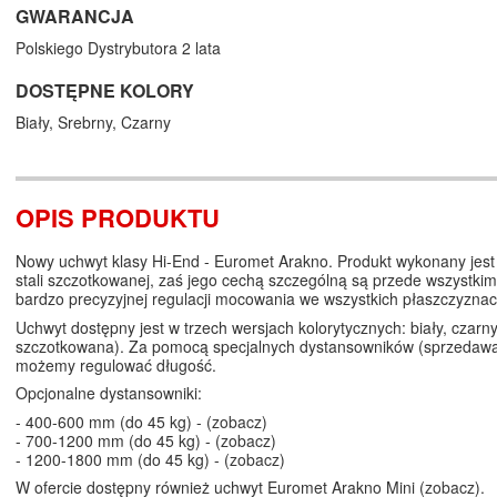
GWARANCJA
Polskiego Dystrybutora 2 lata
DOSTĘPNE KOLORY
Biały,
Srebrny,
Czarny
OPIS PRODUKTU
Nowy uchwyt klasy Hi-End - Euromet Arakno. Produkt wykonany jest 
stali szczotkowanej, zaś jego cechą szczególną są przede wszystkim
bardzo precyzyjnej regulacji mocowania we wszystkich płaszczyznac
Uchwyt dostępny jest w trzech wersjach kolorytycznych: biały, czarny,
szczotkowana). Za pomocą specjalnych dystansowników (sprzedaw
możemy regulować długość.
Opcjonalne dystansowniki:
- 400-600 mm (do 45 kg) - (
zobacz
)
- 700-1200 mm (do 45 kg) - (
zobacz
)
- 1200-1800 mm (do 45 kg) - (
zobacz
)
W ofercie dostępny również uchwyt Euromet Arakno Mini (
zobacz
).