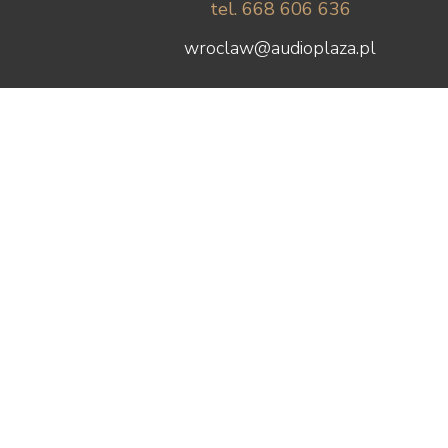
tel. 668 606 636
wroclaw@audioplaza.pl