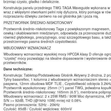
brzmiąc czysto, gładko i detalicznie.
Konstrukcja panelu przedniego TWG TAGA Waveguide wykonana w k
wraz z wklęsłymi otworkami pełni rolę dyfuzora, który pomaga w ró
rozpraszaniu dźwięku zarówno na osi głośnika jak i poza nią.
PRZETWORNIK ŚREDNIO-NISKOTONOWY
Przetwornik średnio-niskotonowy Taga z powiększonym magnesem,
cewką i okablowaniem miedzianym, odpowiada za przenoszenie duż
również głębokiego, precyzyjnego, oraz szczegółowego basu, a takż
przestrzennego pasma średnich częstotliwości.
WBUDOWANY WZMACNIACZ
Wbudowany wzmacniacz wysokiej mocy HPCDA klasy D oferuje ogro
“czystej” mocy pozwalając na idealne dopasowanie i wysterowanie
przetworników.
Dane techniczne:
Konstrukcja: Tabletop/Podstawkowa Głośnik Aktywny 2-drożna, 2 prz
Tylny bassreflex, 1 kolumna z wbudowanym wzmacniaczem stereo 
pasywna, 12mm obudowa MDF TLIE , Częstotliwość odcięcia 3.2kH
Przetwornik wysokotonowy: 25mm (1”) panel TWG, jedwabna kopuł
Przetwornik średnio-niskotonowy: 165mm (6.5”), membrana poliprop
Wbudowany wzmacniacz: 2 x 25W RMS / 90W Moc dynamiczna, HP
S/N >= 92dB, THD (@1kHz 10W) mniej niż 0.08%
Pasmo przenoszenia: 52Hz - 20kHz
Czułość: 85dB / Czułość wejściowa: 600mV