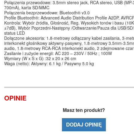
Połączenia przewodowe: 3.5mm stereo jack, RCA stereo, USB (MP-
700mA), karta SD/MMC
Połączenia bezprzewodowe: Bluetooth® v3.0
Profile Bluetooth®: Advanced Audio Distribution Profile A2DP, AVR
Kontrola: Wybór źródła, Głośność, Reg. Wysokich tonów i basu (1
±7dB), Wybór Poprzedni-Następny /Odtwarzanie/Pauza dla USB/SD/
status LED
Dołączone akcesoria: 1.8-metrowy odłączany kabel zasilania, 3-me
interkonekt głośnikowy aktywny-pasywny, 1.8-metrowy 3.5mm-3.5mm
audio, 1.8-metrowy RCA-RCA interkonekt audio, 2 zdejmowane cza
Zasilanie i zużycie energii: AC 220 – 230V / 50Hz ; 100W
Wymiary (W x S x G) :32 x 20 x 26 cm
Waga (netto): Aktywny: 6.1 kg / Pasywny 5.0 kg
OPINIE
Masz ten produkt?
DODAJ OPINIĘ