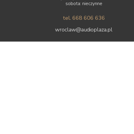
sobota: nieczynne
tel. 668 606 636
wroclaw@audioplaza.pl