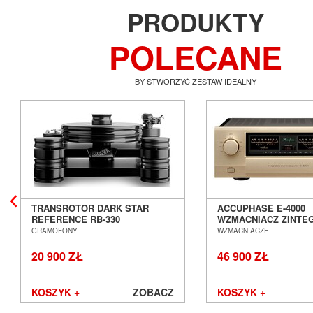
PRODUKTY
POLECANE
BY STWORZYĆ ZESTAW IDEALNY
TRANSROTOR DARK STAR
ACCUPHASE E-4000
REFERENCE RB-330
WZMACNIACZ ZINT
GRAMOFON ANALOGOWY
SALON POZNAŃ WR
GRAMOFONY
WZMACNIACZE
SALON POZNAŃ WROCŁAW
20 900 ZŁ
46 900 ZŁ
KOSZYK +
ZOBACZ
KOSZYK +