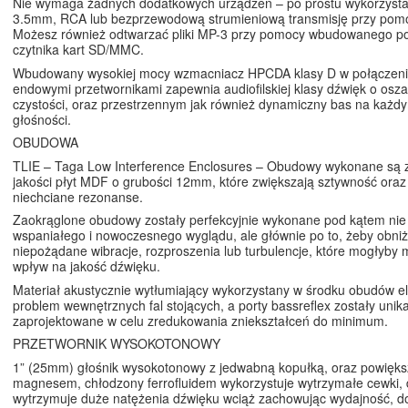
Nie wymaga żadnych dodatkowych urządzeń – po prostu wykorzystaj
3.5mm, RCA lub bezprzewodową strumieniową transmisję przy pomo
Możesz również odtwarzać pliki MP-3 przy pomocy wbudowanego po
czytnika kart SD/MMC.
Wbudowany wysokiej mocy wzmacniacz HPCDA klasy D w połączeniu
endowymi przetwornikami zapewnia audiofilskiej klasy dźwięk o osza
czystości, oraz przestrzennym jak również dynamiczny bas na każd
głośności.
OBUDOWA
TLIE – Taga Low Interference Enclosures – Obudowy wykonane są z
jakości płyt MDF o grubości 12mm, które zwiększają sztywność oraz
niechciane rezonanse.
Zaokrąglone obudowy zostały perfekcyjnie wykonane pod kątem nie 
wspaniałego i nowoczesnego wyglądu, ale głównie po to, żeby obni
niepożądane wibracje, rozproszenia lub turbulencje, które mogłyby
wpływ na jakość dźwięku.
Materiał akustycznie wytłumiający wykorzystany w środku obudów el
problem wewnętrznych fal stojących, a porty bassreflex zostały unika
zaprojektowane w celu zredukowania zniekształceń do minimum.
PRZETWORNIK WYSOKOTONOWY
1” (25mm) głośnik wysokotonowy z jedwabną kopułką, oraz powię
magnesem, chłodzony ferrofluidem wykorzystuje wytrzymałe cewki, 
wytrzymuje duże natężenia dźwięku wciąż zachowując wydajność, d