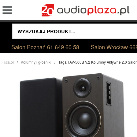
Salon Poznań
61 649 60 58
Salon Wrocław
66
plaza.pl
Kolumny i głośniki
Taga TAV-500B V.2 Kolumny Aktywne 2.0 Sal