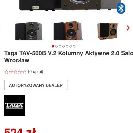
Taga TAV-500B V.2 Kolumny Aktywne 2.0 Sal
Wrocław
☆
★
☆
★
☆
★
☆
★
☆
★
(0 opini)
AUTORYZOWANY DEALER
524 zł