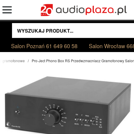
Salon Poznań
61 649 60 58
Salon Wrocław
66
e gramofonowe
Pro-Ject Phono Box RS Przedwzmacniacz Gramofonowy Salo