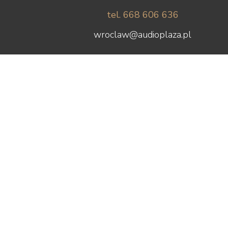
tel. 668 606 636
wroclaw@audioplaza.pl