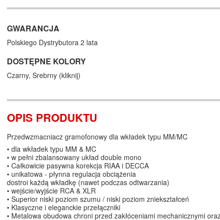
GWARANCJA
Polskiego Dystrybutora 2 lata
DOSTĘPNE KOLORY
Czarny,
Srebrny (
kliknij
)
OPIS PRODUKTU
Przedwzmacniacz gramofonowy dla wkładek typu MM/MC
• dla wkładek typu MM & MC
• w pełni zbalansowany układ double mono
• Całkowicie pasywna korekcja RIAA i DECCA
• unikatowa - płynna regulacja obciążenia
dostroi każdą wkładkę (nawet podczas odtwarzania)
• wejście/wyjście RCA & XLR
• Superior niski poziom szumu / niski poziom zniekształceń
• Klasyczne i eleganckie przełączniki
• Metalowa obudowa chroni przed zakłóceniami mechanicznymi ora