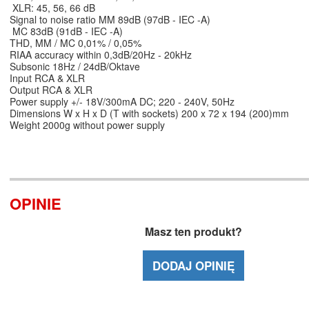
XLR: 45, 56, 66 dB
Signal to noise ratio MM 89dB (97dB - IEC -A)
MC 83dB (91dB - IEC -A)
THD, MM / MC 0,01% / 0,05%
RIAA accuracy within 0,3dB/20Hz - 20kHz
Subsonic 18Hz / 24dB/Oktave
Input RCA & XLR
Output RCA & XLR
Power supply +/- 18V/300mA DC; 220 - 240V, 50Hz
Dimensions W x H x D (T with sockets) 200 x 72 x 194 (200)mm
Weight 2000g without power supply
OPINIE
Masz ten produkt?
DODAJ OPINIĘ