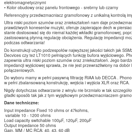
elektromagnetycznymi
• Kolor obudowy oraz panelu frontowego - srebrny lub czarny
Referencyjny przedwzmacniacz gramofonowy z unikalną kontrolą im
Ultra niski poziom szumów oraz zniekształceń nam daje przedwzmac
prawdziwych koneserów muzyki, oferuje zapierające dech w piersiach
stanie dostosować się do niemal każdej wkładki gramofonowej, popr
zastosowaną płynną regulację obciążenia. Regulację impedancji m
podczas odtwarzania!
Do konstrukcji użyto podzespołów najwyższej jakości takich jak SS
Decvices czy też LT1010 pełniących funkcję bufora wyjściowego. P
zapewnia ultra niski poziom szumów oraz zniekształceń. Jego bardz
impedancji wyjściowej sprawia, że nie jest przewrażliwiony na dobór 
połączeniowych.
Do wyboru mamy w pełni pasywną filtrację RIAA lub DECCA . Phono
w pełni zbalansowaną konstrukcję, wejścia i wyjścia XLR oraz RCA.
Nigdy dotychczas odtwarzanie z winylu nie brzmiało w tak szczegółow
gładki sposób tak jak z tym wyjątkowym przedwzmacniaczem gram
Dane techniczne:
Input impedance Fixed 10 ohms or 47kohms,
variable 10 - 1200 ohms
Load capacity switchable 100µF, 120µF, 200µF
Output impedance 50 ohms
Gain, MM / MC RCA: 40, 43, 60 dB