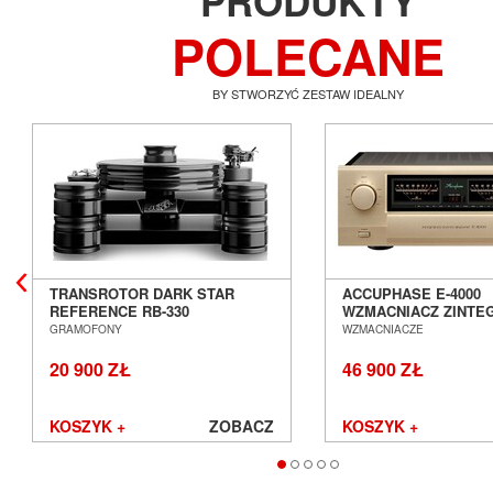
PRODUKTY
POLECANE
BY STWORZYĆ ZESTAW IDEALNY
TRANSROTOR DARK STAR
ACCUPHASE E-4000
REFERENCE RB-330
WZMACNIACZ ZINT
GRAMOFON ANALOGOWY
SALON POZNAŃ WR
GRAMOFONY
WZMACNIACZE
SALON POZNAŃ WROCŁAW
20 900 ZŁ
46 900 ZŁ
KOSZYK +
ZOBACZ
KOSZYK +