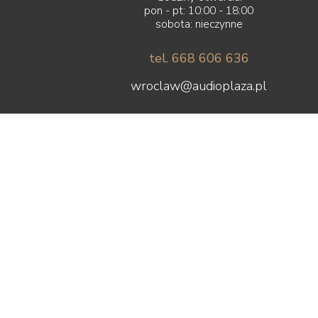
pon - pt: 10:00 - 18:00
sobota: nieczynne
tel. 668 606 636
wroclaw@audioplaza.pl