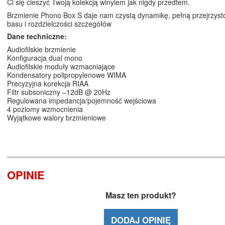
Ci się cieszyć Twoją kolekcją winylem jak nigdy przedtem.
Brzmienie Phono Box S daje nam czystą dynamikę, pełną przejrzysto
basu i rozdzielczości szczegółów
Dane techniczne:
Audiofilskie brzmienie
Konfiguracja dual mono
Audiofilskie moduły wzmacniające
Kondensatory polipropylenowe WIMA
Precyzyjna korekcja RIAA
Filtr subsoniczny –12dB @ 20Hz
Regulowana impedancja/pojemność wejściowa
4 poziomy wzmocnienia
Wyjątkowe walory brzmieniowe
OPINIE
Masz ten produkt?
DODAJ OPINIĘ