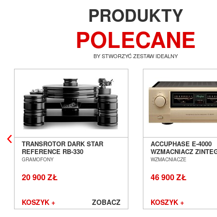
PRODUKTY
POLECANE
BY STWORZYĆ ZESTAW IDEALNY
TRANSROTOR DARK STAR
ACCUPHASE E-4000
REFERENCE RB-330
WZMACNIACZ ZINT
GRAMOFON ANALOGOWY
SALON POZNAŃ WR
GRAMOFONY
WZMACNIACZE
SALON POZNAŃ WROCŁAW
20 900 ZŁ
46 900 ZŁ
KOSZYK +
ZOBACZ
KOSZYK +