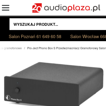
Salon Poznań
61 649 60 58
Salon Wrocław
66
ze gramofonowe
Pro-Ject Phono Box S Przedwzmacniacz Gramofonowy Salo