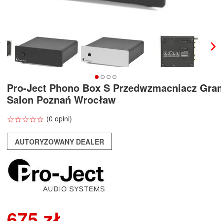
Pro-Ject Phono Box S Przedwzmacniacz Gr
Salon Poznań Wrocław
☆
★
☆
★
☆
★
☆
★
☆
★
(0 opini)
AUTORYZOWANY DEALER
675 zł