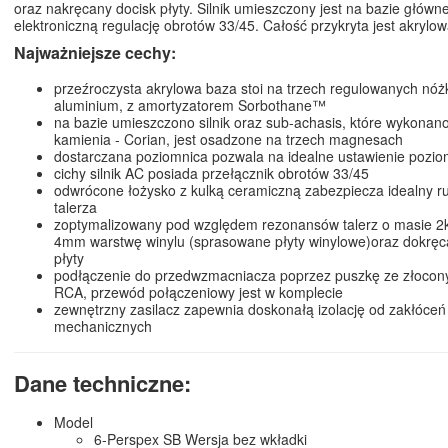
oraz nakręcany docisk płyty. Silnik umieszczony jest na bazie główne
elektroniczną regulację obrotów 33/45. Całość przykryta jest akrylo
Najważniejsze cechy:
przeźroczysta akrylowa baza stoi na trzech regulowanych nóż
aluminium, z amortyzatorem Sorbothane™
na bazie umieszczono silnik oraz sub-achasis, które wykonan
kamienia - Corian, jest osadzone na trzech magnesach
dostarczana poziomnica pozwala na idealne ustawienie pozi
cichy silnik AC posiada przełącznik obrotów 33/45
odwrócone łożysko z kulką ceramiczną zabezpiecza idealny r
talerza
zoptymalizowany pod względem rezonansów talerz o masie 2
4mm warstwę winylu (sprasowane płyty winylowe)oraz dokręc
płyty
podłączenie do przedwzmacniacza poprzez puszkę ze złocon
RCA, przewód połączeniowy jest w komplecie
zewnętrzny zasilacz zapewnia doskonałą izolację od zakłóceń 
mechanicznych
Dane techniczne:
Model
6-Perspex SB Wersja bez wkładki