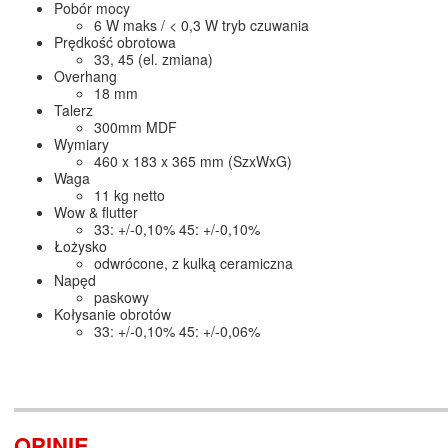
Pobór mocy
6 W maks / < 0,3 W tryb czuwania
Prędkość obrotowa
33, 45 (el. zmiana)
Overhang
18 mm
Talerz
300mm MDF
Wymiary
460 x 183 x 365 mm (SzxWxG)
Waga
11 kg netto
Wow & flutter
33: +/-0,10% 45: +/-0,10%
Łożysko
odwrócone, z kulką ceramiczna
Napęd
paskowy
Kołysanie obrotów
33: +/-0,10% 45: +/-0,06%
OPINIE