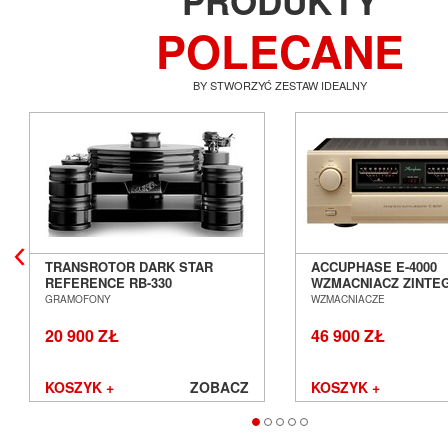
PRODUKTY
POLECANE
BY STWORZYĆ ZESTAW IDEALNY
TRANSROTOR DARK STAR
ACCUPHASE E-4000
REFERENCE RB-330
WZMACNIACZ ZINT
GRAMOFON ANALOGOWY
SALON POZNAŃ WR
GRAMOFONY
WZMACNIACZE
SALON POZNAŃ WROCŁAW
20 900 ZŁ
46 900 ZŁ
KOSZYK +
ZOBACZ
KOSZYK +