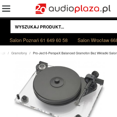
Salon Poznań
61 649 60 58
Salon Wrocław
66
a.pl
Gramofony
Pro-Ject 6-PerspeX Balanced Gramofon Bez Wkładki Sal