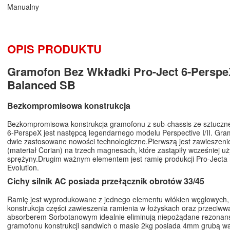
Manualny
OPIS PRODUKTU
Gramofon Bez Wkładki Pro-Ject 6-Persp
Balanced SB
Bezkompromisowa konstrukcja
Bezkompromisowa konstrukcja gramofonu z sub-chassis ze sztuczn
6-PerspeX jest następcą legendarnego modelu Perspective I/II. Gr
dwie zastosowane nowości technologiczne.Pierwszą jest zawieszeni
(materiał Corian) na trzech magnesach, które zastąpiły wcześniej 
sprężyny.Drugim ważnym elementem jest ramię produkcji Pro-Jecta
Evolution.
Cichy silnik AC posiada przełącznik obrotów 33/45
Ramię jest wyprodukowane z jednego elementu włókien węglowych
konstrukcja części zawieszenia ramienia w łożyskach oraz przeciww
absorberem Sorbotanowym idealnie eliminują niepożądane rezonans
gramofonu konstrukcji sandwich o masie 2kg posiada 4mm grubą wa