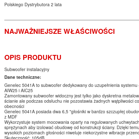
Polskiego Dystrybutora 2 lata
NAJWAŻNIEJSZE WŁAŚCIWOŚCI
OPIS PRODUKTU
Subwoofer instalacyjny
Dane techniczne:
Genelec 5041A to subwoofer dedykowany do uzupełnienia systemu 
AIW25 i AIC25
Zamontowany subwoofer widoczny jest tylko jako dyskretna metalow
ścianie ale podczas odsłuchu nie pozostawia żadnych wątpliwości co
obecności
Genelec 5041A posiada dwa 6,5 "głośniki w bardzo szczupłej obud
z MDF
Wykorzystuje system mocowania oparty na regulowanych uchwytac
sprężynach aby izolować obudowę od konstrukcji ściany. Dzięki tem
wysokich poziomach głośności niweluje niekorzystne wibracje przen
Skuteczność: 105dB