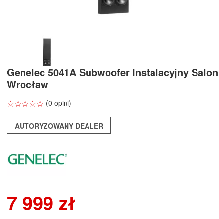
Genelec 5041A Subwoofer Instalacyjny Salo
Wrocław
☆
★
☆
★
☆
★
☆
★
☆
★
(0 opini)
AUTORYZOWANY DEALER
7 999 zł