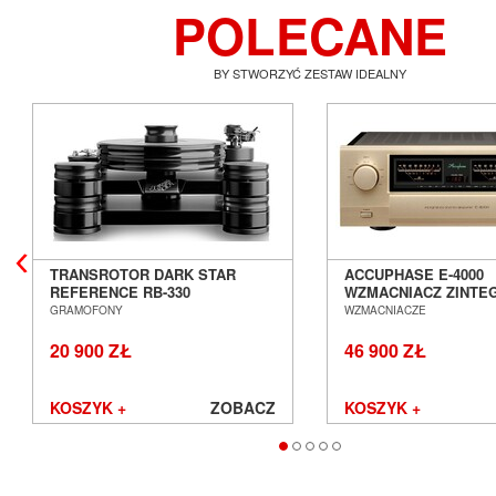
POLECANE
BY STWORZYĆ ZESTAW IDEALNY
TRANSROTOR DARK STAR
ACCUPHASE E-4000
REFERENCE RB-330
WZMACNIACZ ZINT
GRAMOFON ANALOGOWY
SALON POZNAŃ WR
GRAMOFONY
WZMACNIACZE
SALON POZNAŃ WROCŁAW
20 900 ZŁ
46 900 ZŁ
KOSZYK +
ZOBACZ
KOSZYK +