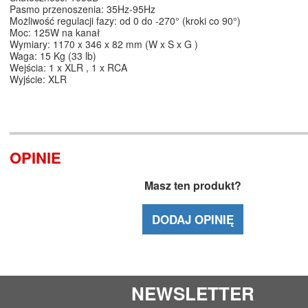
Pasmo przenoszenia: 35Hz-95Hz
Możliwość regulacji fazy: od 0 do -270° (kroki co 90°)
Moc: 125W na kanał
Wymiary: 1170 x 346 x 82 mm (W x S x G )
Waga: 15 Kg (33 lb)
Wejścia: 1 x XLR , 1 x RCA
Wyjście: XLR
OPINIE
Masz ten produkt?
DODAJ OPINIĘ
NEWSLETTER