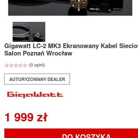
Gigawatt LC-2 MK3 Ekranowany Kabel Sieci
Salon Poznań Wrocław
☆
★
☆
★
☆
★
☆
★
☆
★
(0 opini)
AUTORYZOWANY DEALER
1 999 zł
DO KOSZYKA