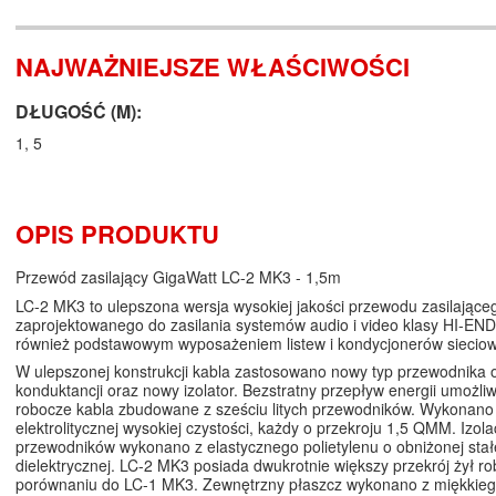
NAJWAŻNIEJSZE WŁAŚCIWOŚCI
DŁUGOŚĆ (M):
1, 5
OPIS PRODUKTU
Przewód zasilający GigaWatt LC-2 MK3 - 1,5m
LC-2 MK3 to ulepszona wersja wysokiej jakości przewodu zasilające
zaprojektowanego do zasilania systemów audio i video klasy HI-END
również podstawowym wyposażeniem listew i kondycjonerów siecio
W ulepszonej konstrukcji kabla zastosowano nowy typ przewodnika o
konduktancji oraz nowy izolator. Bezstratny przepływ energii umożliw
robocze kabla zbudowane z sześciu litych przewodników. Wykonano 
elektrolitycznej wysokiej czystości, każdy o przekroju 1,5 QMM. Izola
przewodników wykonano z elastycznego polietylenu o obniżonej stał
dielektrycznej. LC-2 MK3 posiada dwukrotnie większy przekrój żył r
porównaniu do LC-1 MK3. Zewnętrzny płaszcz wykonano z miękkieg