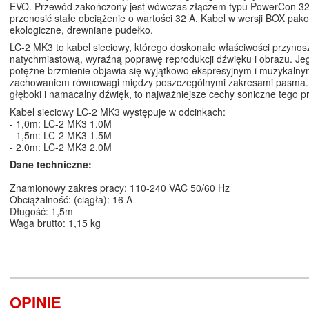
EVO. Przewód zakończony jest wówczas złączem typu PowerCon 3
przenosić stałe obciążenie o wartości 32 A. Kabel w wersji BOX pak
ekologiczne, drewniane pudełko.
LC-2 MK3 to kabel sieciowy, którego doskonałe właściwości przynos
natychmiastową, wyraźną poprawę reprodukcji dźwięku i obrazu. Jeg
potężne brzmienie objawia się wyjątkowo ekspresyjnym i muzykaln
zachowaniem równowagi między poszczególnymi zakresami pasma. 
głęboki i namacalny dźwięk, to najważniejsze cechy soniczne tego 
Kabel sieciowy LC-2 MK3 występuje w odcinkach:
- 1,0m:
LC-2 MK3 1.0M
- 1,5m:
LC-2 MK3 1.5M
- 2,0m:
LC-2 MK3 2.0M
Dane techniczne:
Znamionowy zakres pracy: 110-240 VAC 50/60 Hz
Obciążalność: (ciągła): 16 A
Długość: 1,5m
Waga brutto: 1,15 kg
OPINIE