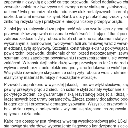
zapewnia niezwykłą giętkość całego przewodu. Kabel dodatkowo chr
zewnątrz oplotem z tworzywa sztucznego oraz siatką antystatyczną, 
uniemożliwia gromadzenie się ładunków elektrostatycznych i chroni 
uszkodzeniami mechanicznymi. Bardzo duży przekrój poprzeczny ka
znikomą rezystancję i praktycznie nieograniczony przepływ prądu.
Z kolei jego relatywnie duża pojemność własna wynikająca z geometr
przewodników zapewnia doskonałe właściwości filtrujące i tłumiące 
zakresu zakłóceń. Żyły robocze kabla chronione są ekranem statyc
wykonanym z laminowanej tworzywem folii aluminiowej wraz z wewn
miedzianą żyłą spływową. Szczelna konstrukcja ekranu pokrywając
powierzchni przewodu, doskonale chroni przed niepożądanymi zewn
szumami oraz zapobiega powstawaniu i rozprzestrzenianiu się wew
zakłóceń. W konstrukcji kabla dużą wagę przywiązano także do redu
wytwarzanych przez pole elektromagnetyczne indukowane wokół pr
Wszystkie równolegle skręcone ze sobą żyły robocze wraz z ekrane
elastyczny materiał tłumiący niepożądane wibracje.
Przewód zaopatrzono w wysokiej jakości, firmowe wtyki sieciowe, z
pewny przepływ prądu z sieci. Ich solidne styki zostały wykonane z 
pokrytego złotem, co gwarantuje niską rezystancję przejścia i dużą il
łączeniowych bez utraty parametrów. Złącza zostały dodatkowo po
kriogenicznej i procesowi demagnetyzowania. Wszystkie przewodnik
bez udziału cyny, a połączenia z wtykami są skręcane, co zapewnia
optymalne działanie.
Kabel ten dostępny jest również w wersji wysokoprądowej jako LC-
stanowiąc standardowe wyposażenie flagowego kondycjonera sieci