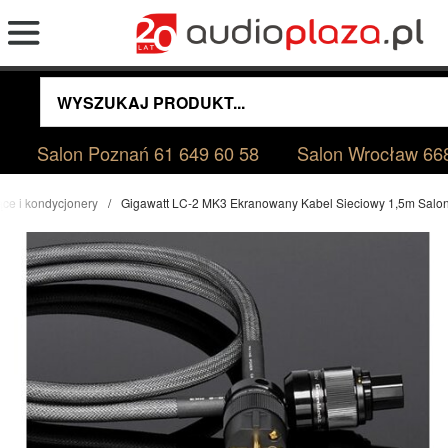
Salon Poznań
61 649 60 58
Salon Wrocław
66
jące i kondycjonery
Gigawatt LC-2 MK3 Ekranowany Kabel Sieciowy 1,5m Salo