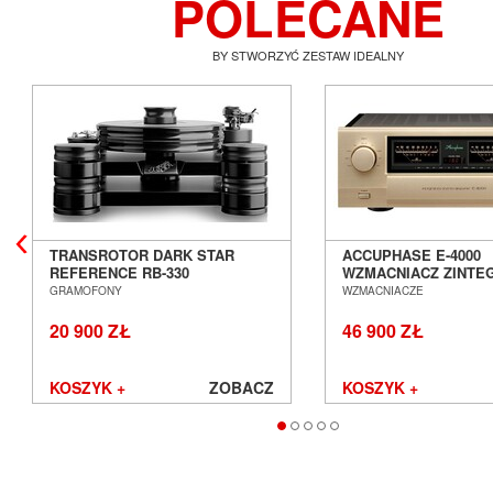
POLECANE
BY STWORZYĆ ZESTAW IDEALNY
TRANSROTOR DARK STAR
ACCUPHASE E-4000
REFERENCE RB-330
WZMACNIACZ ZINT
GRAMOFON ANALOGOWY
SALON POZNAŃ WR
GRAMOFONY
WZMACNIACZE
SALON POZNAŃ WROCŁAW
20 900 ZŁ
46 900 ZŁ
KOSZYK +
ZOBACZ
KOSZYK +