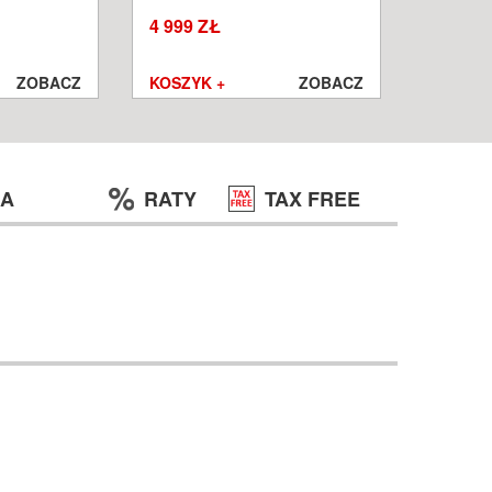
W
WROCŁ
4 999 ZŁ
1 250 ZŁ
999 ZŁ
ZOBACZ
KOSZYK +
ZOBACZ
KOSZYK
JA
RATY
TAX FREE