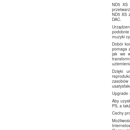
ND5 XS j
przetwarz
ND5 XS za
DAC.
Urządzen
podobnie 
muzyki cy
Dobór kom
pomaga z
jak we w
transform
uziemieni
Dzięki u
reproduk
zasobów r
usatysfak
Upgrade 
Aby uzys
PS, a tak
Cechy pr
Możliwość
Interneto