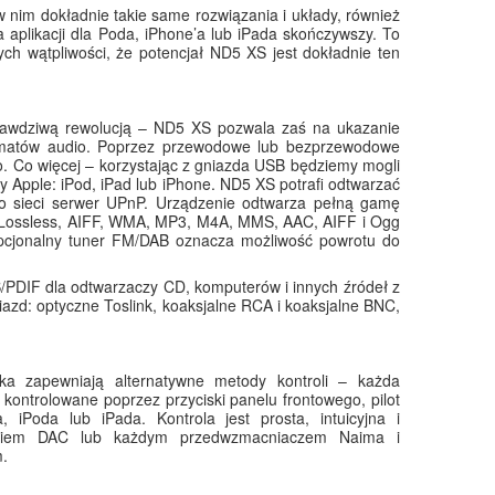
nim dokładnie takie same rozwiązania i układy, również
 aplikacji dla Poda, iPhone’a lub iPada skończywszy. To
ch wątpliwości, że potencjał ND5 XS jest dokładnie ten
o prawdziwą rewolucją – ND5 XS pozwala zaś na ukazanie
ormatów audio. Poprzez przewodowe lub bezprzewodowe
go. Co więcej – korzystając z gniazda USB będziemy mogli
y Apple: iPod, iPad lub iPhone. ND5 XS potrafi odtwarzać
 do sieci serwer UPnP. Urządzenie odtwarza pełną gamę
le Lossless, AIFF, WMA, MP3, M4A, MMS, AAC, AIFF i Ogg
 Opcjonalny tuner FM/DAB oznacza możliwość powrotu do
/PDIF dla odtwarzaczy CD, komputerów i innych źródeł z
azd: optyczne Toslink, koaksjalne RCA i koaksjalne BNC,
ika zapewniają alternatywne metody kontroli – każda
 kontrolowane poprzez przyciski panelu frontowego, pilot
iPoda lub iPada. Kontrola jest prosta, intuicyjna i
ornikiem DAC lub każdym przedwzmacniaczem Naima i
m.