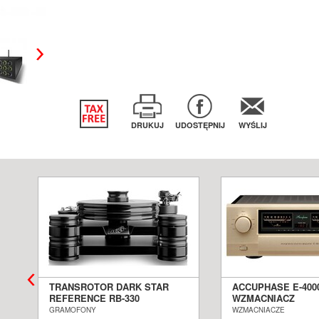
DRUKUJ
UDOSTĘPNIJ
WYŚLIJ
TRANSROTOR DARK STAR
ACCUPHASE E-400
REFERENCE RB-330
WZMACNIACZ
GRAMOFON ANALOGOWY
ZINTEGROWANY S
GRAMOFONY
WZMACNIACZE