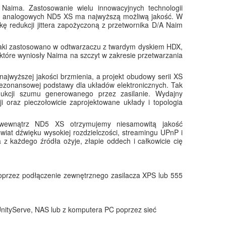
Naima. Zastosowanie wielu innowacyjnych technologii
yjść analogowych ND5 XS ma najwyższą możliwą jakość. W
ę redukcji jittera zapożyczoną z przetwornika D/A Naim
aki zastosowano w odtwarzaczu z twardym dyskiem HDX,
 które wyniosły Naima na szczyt w zakresie przetwarzania
jwyższej jakości brzmienia, a projekt obudowy serii XS
ezonansowej podstawy dla układów elektronicznych. Tak
ukcji szumu generowanego przez zasilanie. Wydajny
cji oraz pieczołowicie zaprojektowane układy i topologia
ej wewnątrz ND5 XS otrzymujemy niesamowitą jakość
at dźwięku wysokiej rozdzielczości, streamingu UPnP i
z każdego źródła ożyje, złapie oddech i całkowicie cię
przez podłączenie zewnętrznego zasilacza XPS lub 555
.
UnityServe, NAS lub z komputera PC poprzez sieć