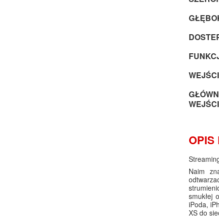
GŁĘBOK
DOSTEP
FUNKCJ
WEJŚCI
GŁÓWNE
WEJŚCI
OPIS
Streamin
Naim zna
odtwarza
strumien
smukłej 
iPoda, iP
XS do sie