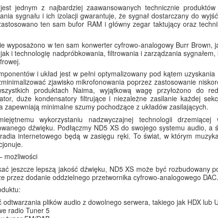
est jednym z najbardziej zaawansowanych technicznie produktów 
ania sygnału i ich izolacji gwarantuje, że sygnał dostarczany do w
stosowano ten sam bufor RAM i główny zegar taktujący oraz technik
ie wyposażono w ten sam konwerter cyfrowo-analogowy Burr Brown, j
jak i technologię nadpróbkowania, filtrowania i zarządzania sygnałem,
frowej.
ponentów i układ jest w pełni optymalizowany pod kątem uzyskania na
minimalizować zjawisko mikrofonowania poprzez zastosowanie niskor
szystkich produktach Naima, wyjątkową wagę przyłożono do red
ator, duże kondensatory filtrujące i niezależne zasilanie każdej sek
a zapewniają minimalne szumy pochodzące z układów zasilających.
miejętnemu wykorzystaniu nadzwyczajnej technologii drzemiąc
owanego dźwięku. Podłączmy ND5 XS do swojego systemu audio, a świ
adia internetowego będą w zasięgu ręki. To świat, w którym muzyka 
cjonuje.
– możliwości
kać jeszcze lepszą jakość dźwięku, ND5 XS może być rozbudowany po
że przez dodanie oddzielnego przetwornika cyfrowo-analogowego DAC
oduktu:
 odtwarzania plików audio z dowolnego serwera, takiego jak HDX lub 
we radio Tuner 5