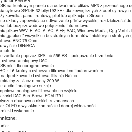
ny tuner FM/DAB
SB na frontowym panelu dla odtwarzania plików MP3 z przenośnego o
cia cyfrowe S/PDIF 32 bity/192 kHz dla zewnętrznych źródeł cyfrowych 
użytkownika: panel frontowy, pilot lub aplikacja n-Stream
e układy zapewniające odtwarzanie plików wysokiej rozdzielczości do
we lub bezprzewodowe połączenie internetowe
nie plików WAV, FLAC, ALAC, AIFF, AAC, Windows Media, Ogg Vorbis 
ie „gapless” wszystkich bezstratnych formatów i niektórych stratnych
cyfrowe BNC 75 Ohm
e wyjście DIN/RCA
emote In
 zasilanie poprzez XPS lub 555 PS – polepszenie brzmienia
r cyfrowo-analogowy DAC
USB mini dla oprogramowania
C z 16-krotnym cyfrowym filtrowaniem i buforowaniem
 nadpróbkowanie i cyfrowa filtracja Naima
oroidalny zasilacz o mocy 200 W
r audio i analogowe sekcje
opniowe analogowe filtrowanie na wyjściu
 jakości DAC Burr Brown PCM1791
tyczna obudowa o niskich rezonansach
cz OLED o wysokim kontraście i dobrej widoczności
 projekt i wykonanie
hniczne:
udio: