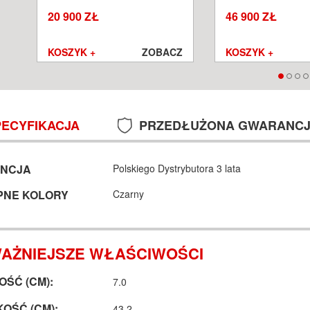
SALON POZNAŃ WROCŁAW
POZNAŃ WROCŁA
20 900 ZŁ
46 900 ZŁ
Z
KOSZYK +
ZOBACZ
KOSZYK +
PECYFIKACJA
PRZEDŁUŻONA GWARANC
NCJA
Polskiego Dystrybutora 3 lata
PNE KOLORY
Czarny
AŻNIEJSZE WŁAŚCIWOŚCI
ŚĆ (CM):
7.0
OŚĆ (CM):
43.2