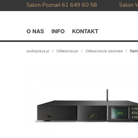
Salon Poznań
61 649 60 58
Salon 
O NAS
INFO
KONTAKT
audioplaza.pl
Odtwarzacze
Odtwarzacze sieciowe
Naim