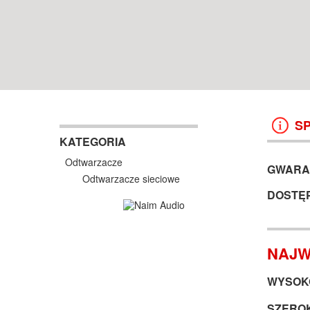
WROCŁAW
38 499 ZŁ
13 999 ZŁ
KOSZYK +
ZOBACZ
KOSZYK +
ZOBAC
S
KATEGORIA
Odtwarzacze
GWARA
Odtwarzacze sieciowe
DOSTĘ
NAJW
WYSOKO
SZEROK