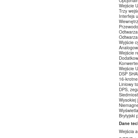
Opcjonal
Wejście U
Trzy wejś
Interfejs 
Wewnętrzn
Przewodo
Odtwarza
Odtwarzan
Wyjście 
Analogow
Wejście r
Dodatkowe
Konwerte
Wejście 
DSP SHAR
16-krotne
Liniowy t
DPS, zega
Siedmiost
Wysokiej
Niemagne
Wyświetla
Brytyjski
Dane tec
Wejścia a