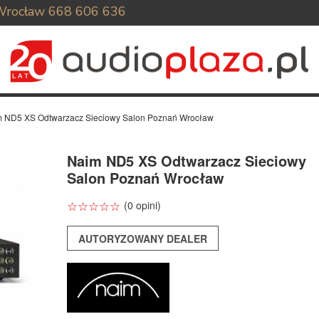
Wrocław
668 606 636
 ND5 XS Odtwarzacz Sieciowy Salon Poznań Wrocław
Naim ND5 XS Odtwarzacz Sieciowy
Salon Poznań Wrocław
☆
★
☆
★
☆
★
☆
★
☆
★
(0 opini)
AUTORYZOWANY DEALER