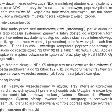
 w dużej mierze odtwarzacz NDX w mniejszej obudowie. Znajdziemy w 
e, co w NDX – od przycisków na panelu frontowym, poprzez pilota, na
 sam zestaw wejść i wyjść oraz możliwości sieciowych i nie ma żadny
kujący w niezwykłej muzykalności z każdego z wejść i źródeł.
 wielozadaniowość
lików audio przez sieć internetową (tzw. „streaming”) jest w audi
łu tego rodzaju systemów. Zapewnia łatwy dostęp do wszystkich f
e z Internetem uzyskujemy dostęp do tysięcy stacji radia internetowe
 pliki zgromadzone w pamięci przenośnej, a także w urządzeniach firm
biblioteki iTunes lub dysku twardego komputera poprzez podłączony
audio do rozdzielczości 32 bty/192 kHz, takich jak: WAV, FLAC, App
rządzenie wspiera odtwarzanie „gapless” oraz playlisty PLS i M3U.
ego radia.
ym źródłom dźwięku ND5 XS oferuje trzy niezależne wejścia cyfrowe S
wością próbkowania do 32 bitów/192 kHz. Do wyboru mamy trzy typy gni
ące zarówno wszechstronność, jak i optymalną jakość dźwięku.
odzaj kontroli
est niezwykle wszechstronny w użyciu. Trzy interfejsy użytkown
ia dla różnych sytuacji i preferencji osobistych. Urządzenie może być
 sterowania lub darmową aplikację Naima n-Stream dla iPhone’a, 
cjonująca. System oferuje również pełną integrację z przetw
zem CD, oferując scentralizowaną kontrolę poprzez aplikację n-Strea
ia stworzona dla muzyki