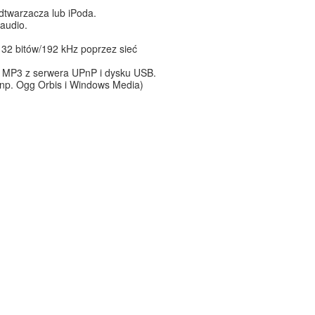
dtwarzacza lub iPoda.
audio.
 32 bitów/192 kHz poprzez sieć
i MP3 z serwera UPnP i dysku USB.
 (np. Ogg Orbis i Windows Media)