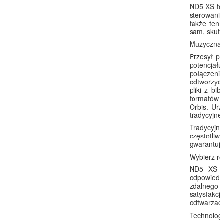
ND5 XS to
sterowani
także ten
sam, skut
Muzyczna
Przesył p
potencja
połączeni
odtworzyć
pliki z 
formatów 
Orbis. U
tradycyjn
Tradycyjn
częstotli
gwarantuj
Wybierz r
ND5 XS j
odpowiedn
zdalnego
satysfak
odtwarzac
Technolog