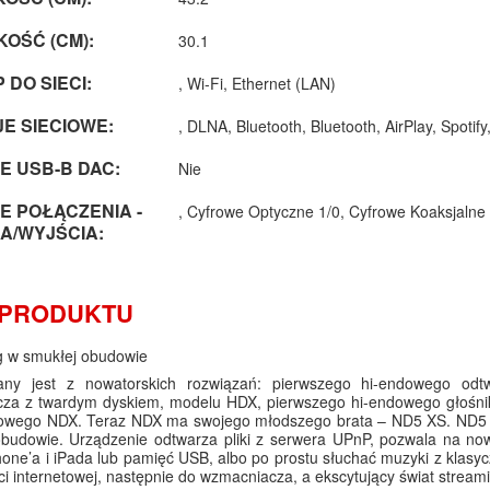
OŚĆ (CM):
30.1
 DO SIECI:
, Wi-Fi, Ethernet (LAN)
E SIECIOWE:
, DLNA, Bluetooth, Bluetooth, AirPlay, Spotify
E USB-B DAC:
Nie
 POŁĄCZENIA -
, Cyfrowe Optyczne 1/0, Cyfrowe Koaksjalne
A/WYJŚCIA:
 PRODUKTU
g w smukłej obudowie
ny jest z nowatorskich rozwiązań: pierwszego hi-endowego od
cza z twardym dyskiem, modelu HDX, pierwszego hi-endowego głośn
iowego NDX. Teraz NDX ma swojego młodszego brata – ND5 XS. ND5 
obudowie. Urządzenie odtwarza pliki z serwera UPnP, pozwala na no
hone’a i iPada lub pamięć USB, albo po prostu słuchać muzyki z klas
ci internetowej, następnie do wzmacniacza, a ekscytujący świat streami