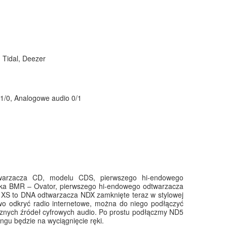
, Tidal, Deezer
 1/0, Analogowe audio 0/1
twarzacza CD, modelu CDS, pierwszego hi-endowego
ika BMR – Ovator, pierwszego hi-endowego odtwarzacza
XS to DNA odtwarzacza NDX zamknięte teraz w stylowej
wo odkryć radio internetowe, można do niego podłączyć
ycznych źródeł cyfrowych audio. Po prostu podłączmy ND5
ngu będzie na wyciągnięcie ręki.