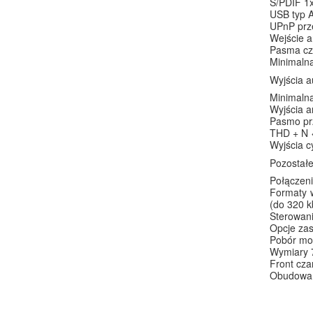
S/PDIF 1x
USB typ A
UPnP prz
Wejście a
Pasma czę
Minimaln
Wyjścia a
Minimaln
Wyjścia 
Pasmo prz
THD + N 
Wyjścia 
Pozostałe
Połączeni
Formaty 
(do 320 k
Sterowani
Opcje zas
Pobór mo
Wymiary 7
Front cz
Obudowa 