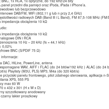
 BNC, 1x RCA, 1x optyczne, do 192 kHz/24 bity
 panel przedni dla pamięci oraz iPoda, iPada i iPhone’a.
ewodowo lub bezprzewodowo
ntenowe DAB/FM, WiFi (802,11 g lub n przy 2,4 GHz)
stotliwości radiowych DAB (Band lll i L Band), FM 87,5-108 MHz (FM
a impedancja obciążenia 10 kΩ
udio:
a impedancja obciążenia 10 kΩ
analogowe DIN i RCA
enoszenia 10 Hz – 20 kHz (fs = 44,1 kHz)
< 0,02%
cyfrowe BNC (S/PDIF 75 Ω)
 informacje:
a DAC, HiLine, PowerLine, antena
wspomagane WAV, AIFF i FLAC (do 24 bitów/192 kHz ) ALAC (do 24 bi
bit/s) Playlisty (M3U, PLS) MP3, M4a (do 320 kbit/s)
e przyciski panelu frontowego, pilot zdalnego sterowania, aplikacja n-
ilania XPS, 555 PS
cy max 60 W
0 x 432 x 301 (H x W x D)
arny szczotkowany anodowany
czarny lakier proszkowy