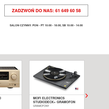
ZADZWOŃ DO NAS:
61 649 60 58
SALON CZYNNY: PON - PT 10:00 - 18:00, SB 10:00 - 14:00
0
MOFI ELECTRONICS
QUADRA
STUDIODECK+ GRAMOFON
BIAŁE 
ALON
SALON POZNAŃ WROCŁAW
PODŁOG
GRAMOFONY
KOLUMNY I