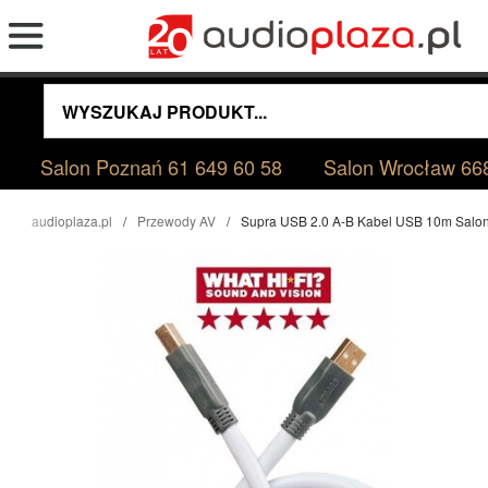
Salon Poznań
61 649 60 58
Salon Wrocław
66
audioplaza.pl
Przewody AV
Supra USB 2.0 A-B Kabel USB 10m Salo