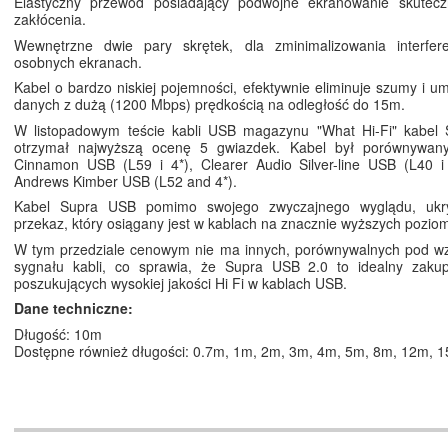
Elastyczny przewód posiadający podwójne ekranowanie skuteczn
zakłócenia.
Wewnętrzne dwie pary skrętek, dla zminimalizowania interfer
osobnych ekranach.
Kabel o bardzo niskiej pojemności, efektywnie eliminuje szumy i um
danych z dużą (1200 Mbps) prędkością na odległość do 15m.
W listopadowym teście kabli USB magazynu "What Hi-Fi" kabel
otrzymał najwyższą ocenę 5 gwiazdek. Kabel był porównywan
Cinnamon USB (L59 i 4*), Clearer Audio Silver-line USB (L40 i
Andrews Kimber USB (L52 and 4*).
Kabel Supra USB pomimo swojego zwyczajnego wyglądu, ukr
przekaz, który osiągany jest w kablach na znacznie wyższych pozi
W tym przedziale cenowym nie ma innych, porównywalnych pod wz
sygnału kabli, co sprawia, że Supra USB 2.0 to idealny zaku
poszukujących wysokiej jakości Hi Fi w kablach USB.
Dane techniczne:
Długość: 10m
Dostępne również długości: 0.7m, 1m, 2m, 3m, 4m, 5m, 8m, 12m, 