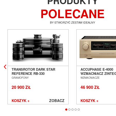
PRODUKTY
POLECANE
BY STWORZYĆ ZESTAW IDEALNY
TRANSROTOR DARK STAR
ACCUPHASE E-4000
REFERENCE RB-330
WZMACNIACZ ZINT
GRAMOFON ANALOGOWY
SALON POZNAŃ WR
GRAMOFONY
WZMACNIACZE
SALON POZNAŃ WROCŁAW
20 900 ZŁ
46 900 ZŁ
KOSZYK +
ZOBACZ
KOSZYK +