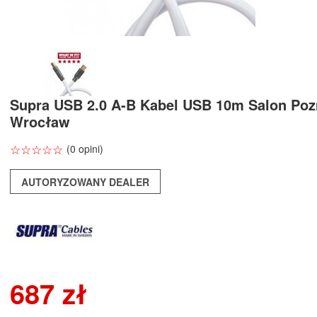
Supra USB 2.0 A-B Kabel USB 10m Salon Po
Wrocław
☆
★
☆
★
☆
★
☆
★
☆
★
(0 opini)
AUTORYZOWANY DEALER
687 zł