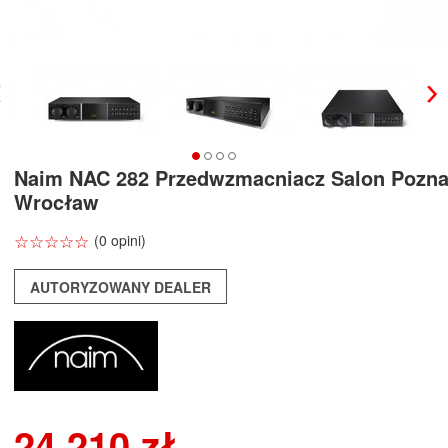
Naim NAC 282 Przedwzmacniacz Salon Pozn
Wrocław
☆
★
☆
★
☆
★
☆
★
☆
★
(0 opini)
AUTORYZOWANY DEALER
24 210 zł