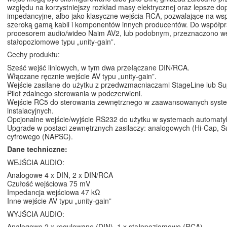
względu na korzystniejszy rozkład masy elektrycznej oraz lepsze d
impedancyjne, albo jako klasyczne wejścia RCA, pozwalające na ws
szeroką gamą kabli i komponentów innych producentów. Do współpr
procesorem audio/wideo Naim AV2, lub podobnym, przeznaczono we
stałopoziomowe typu „unity-gain”.
Cechy produktu:
Sześć wejść liniowych, w tym dwa przełączane DIN/RCA.
Włączane ręcznie wejście AV typu „unity-gain”.
Wejście zasilane do użytku z przedwzmacniaczami StageLine lub Su
Pilot zdalnego sterowania w podczerwieni.
Wejście RC5 do sterowania zewnętrznego w zaawansowanych syst
instalacyjnych.
Opcjonalne wejście/wyjście RS232 do użytku w systemach automaty
Upgrade w postaci zewnętrznych zasilaczy: analogowych (Hi-Cap, S
cyfrowego (NAPSC).
Dane techniczne:
WEJŚCIA AUDIO:
Analogowe 4 x DIN, 2 x DIN/RCA
Czułość wejściowa 75 mV
Impedancja wejściowa 47 kΩ
Inne wejście AV typu „unity-gain”
WYJŚCIA AUDIO:
Analogowe 2 x regulowane (DIN), 1 x stałopoziomowe (RCA)