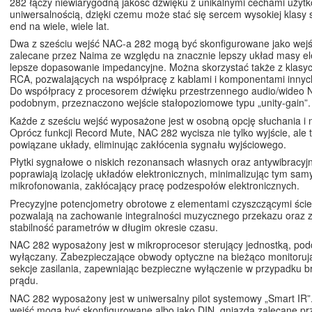
282 łączy niewiarygodną jakość dźwięku z unikalnymi cechami użytk
uniwersalnością, dzięki czemu może stać się sercem wysokiej klasy 
end na wiele, wiele lat.
Dwa z sześciu wejść NAC-a 282 mogą być skonfigurowane jako wejś
zalecane przez Naima ze względu na znacznie lepszy układ masy el
lepsze dopasowanie impedancyjne. Można skorzystać także z klasy
RCA, pozwalających na współpracę z kablami i komponentami innyc
Do współpracy z procesorem dźwięku przestrzennego audio/wideo 
podobnym, przeznaczono wejście stałopoziomowe typu „unity-gain”.
Każde z sześciu wejść wyposażone jest w osobną opcję słuchania i 
Oprócz funkcji Record Mute, NAC 282 wycisza nie tylko wyjście, ale
powiązane układy, eliminując zakłócenia sygnału wyjściowego.
Płytki sygnałowe o niskich rezonansach własnych oraz antywibracyj
poprawiają izolację układów elektronicznych, minimalizując tym sam
mikrofonowania, zakłócający pracę podzespołów elektronicznych.
Precyzyjne potencjometry obrotowe z elementami czyszczącymi ści
pozwalają na zachowanie integralności muzycznego przekazu oraz 
stabilność parametrów w długim okresie czasu.
NAC 282 wyposażony jest w mikroprocesor sterujący jednostką, pod
wyłączany. Zabezpieczające obwody optyczne na bieżąco monitoruj
sekcje zasilania, zapewniając bezpieczne wyłączenie w przypadku 
prądu.
NAC 282 wyposażony jest w uniwersalny pilot systemowy „Smart IR”
wejść mogą być skonfigurowane albo jako DIN, gniazda zalecane p