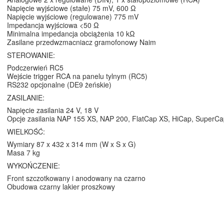
Napięcie wyjściowe (stałe) 75 mV, 600 Ω
Napięcie wyjściowe (regulowane) 775 mV
Impedancja wyjściowa <50 Ω
Minimalna impedancja obciążenia 10 kΩ
Zasilane przedwzmacniacz gramofonowy Naim
STEROWANIE:
Podczerwień RC5
Wejście trigger RCA na panelu tylnym (RC5)
RS232 opcjonalne (DE9 żeńskie)
ZASILANIE:
Napięcie zasilania 24 V, 18 V
Opcje zasilania NAP 155 XS, NAP 200, FlatCap XS, HiCap, SuperC
WIELKOŚĆ:
Wymiary 87 x 432 x 314 mm (W x S x G)
Masa 7 kg
WYKOŃCZENIE:
Front szczotkowany i anodowany na czarno
Obudowa czarny lakier proszkowy