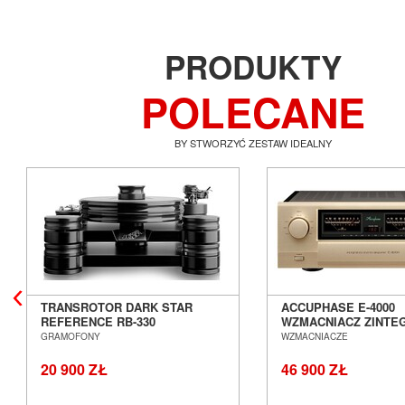
PRODUKTY
POLECANE
BY STWORZYĆ ZESTAW IDEALNY
TRANSROTOR DARK STAR
ACCUPHASE E-4000
REFERENCE RB-330
WZMACNIACZ ZINT
GRAMOFON ANALOGOWY
SALON POZNAŃ WR
GRAMOFONY
WZMACNIACZE
SALON POZNAŃ WROCŁAW
20 900 ZŁ
46 900 ZŁ