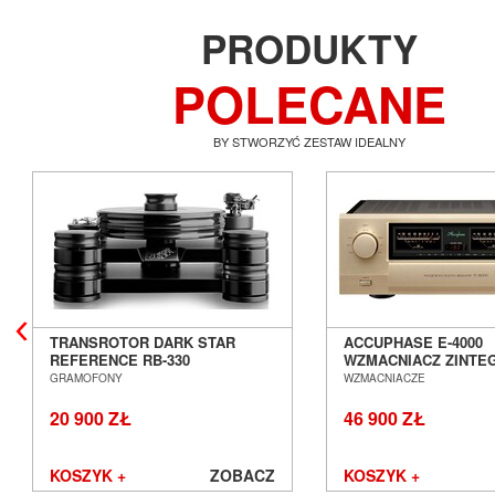
PRODUKTY
POLECANE
BY STWORZYĆ ZESTAW IDEALNY
TRANSROTOR DARK STAR
ACCUPHASE E-4000
REFERENCE RB-330
WZMACNIACZ ZINT
GRAMOFON ANALOGOWY
SALON POZNAŃ WR
GRAMOFONY
WZMACNIACZE
SALON POZNAŃ WROCŁAW
20 900 ZŁ
46 900 ZŁ
KOSZYK +
ZOBACZ
KOSZYK +