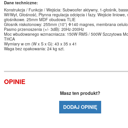
Dane techniczne:
Konstrukcja / Funkcje / Wejścia: Subwoofer aktywny, 1-głośnik, bassr
Wł/Wył, Głośność, Płynna regulacja odcięcia i fazy. Wejście liniowe, 
głośnikowe. 25mm MDF obudowa TLIE
Głosnik niskotonowy: 255mm (10”) Φ140 magnes, membrana celu
Pasmo przenoszenia (+/- 3dB): 20Hz-200Hz
Moc wbudowanego wzmacniacza: 150W RMS / 500W Szczytowa Mo
THCA
Wymiary w cm (W x S x G): 43 x 35 x 41
Waga bez opakowania: 24 kg szt.
OPINIE
Masz ten produkt?
DODAJ OPINIĘ