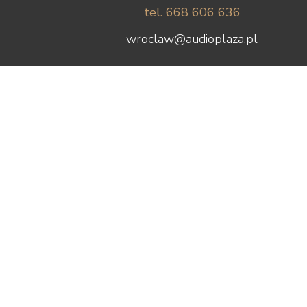
tel. 668 606 636
wroclaw@audioplaza.pl