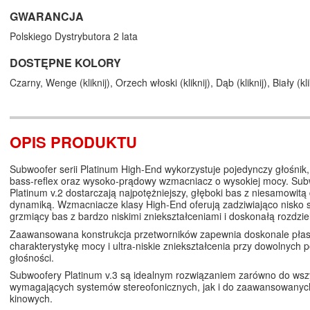
GWARANCJA
Polskiego Dystrybutora 2 lata
DOSTĘPNE KOLORY
Czarny,
Wenge (
kliknij
),
Orzech włoski (
kliknij
),
Dąb (
kliknij
),
Biały (
kl
OPIS PRODUKTU
Subwoofer serii Platinum High-End wykorzystuje pojedynczy głośnik
bass-reflex oraz wysoko-prądowy wzmacniacz o wysokiej mocy. Sub
Platinum v.2 dostarczają najpotężniejszy, głęboki bas z niesamowitą
dynamiką. Wzmacniacze klasy High-End oferują zadziwiająco nisko 
grzmiący bas z bardzo niskimi zniekształceniami i doskonałą rozdzie
Zaawansowana konstrukcja przetworników zapewnia doskonale pła
charakterystykę mocy i ultra-niskie zniekształcenia przy dowolnych
głośności.
Subwoofery Platinum v.3 są idealnym rozwiązaniem zarówno do wsz
wymagających systemów stereofonicznych, jak i do zaawansowanych 
kinowych.