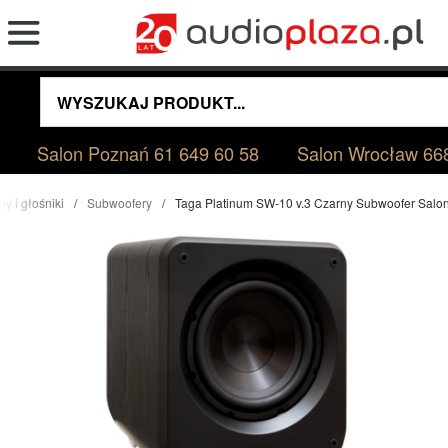
Salon Poznań
61 649 60 58
Salon Wrocław
66
y i głośniki
Subwoofery
Taga Platinum SW-10 v.3 Czarny Subwoofer Sal