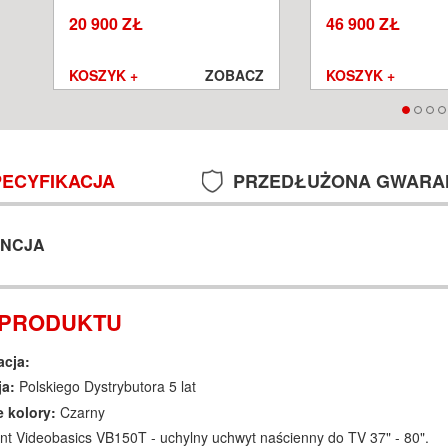
SALON POZNAŃ WROCŁAW
POZNAŃ WROCŁA
20 900 ZŁ
46 900 ZŁ
Z
KOSZYK +
ZOBACZ
KOSZYK +
PECYFIKACJA
PRZEDŁUŻONA GWARA
NCJA
 PRODUKTU
acja:
ja:
Polskiego Dystrybutora 5 lat
 kolory:
Czarny
 Videobasics VB150T - uchylny uchwyt naścienny do TV 37" - 80".