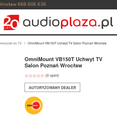
Wrocław
668 606 636
 wieszaki do TV
OmniMount VB150T Uchwyt TV Salon Poznań Wrocław
OmniMount VB150T Uchwyt TV
Salon Poznań Wrocław
☆
★
☆
★
☆
★
☆
★
☆
★
(0 opini)
AUTORYZOWANY DEALER