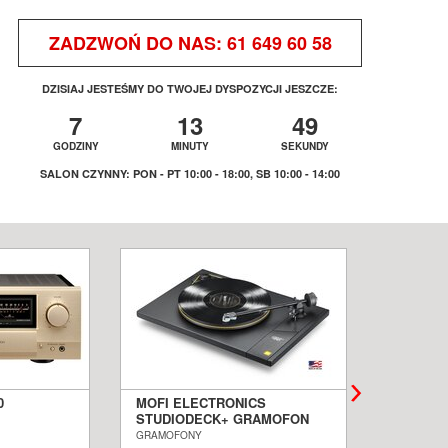
ZADZWOŃ DO NAS:
61 649 60 58
DZISIAJ JESTEŚMY DO TWOJEJ DYSPOZYCJI JESZCZE:
7
13
49
GODZINY
MINUTY
SEKUNDY
SALON CZYNNY: PON - PT 10:00 - 18:00, SB 10:00 - 14:00
0
MOFI ELECTRONICS
QUADRA
STUDIODECK+ GRAMOFON
BIAŁE 
ALON
SALON POZNAŃ WROCŁAW
PODŁOG
GRAMOFONY
KOLUMNY I