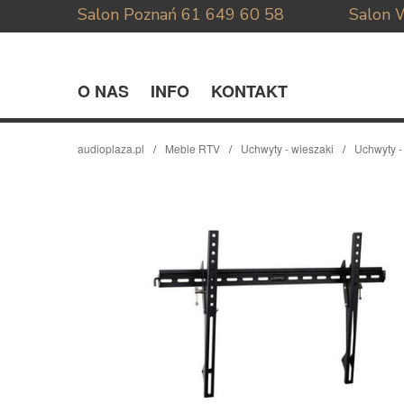
Salon Poznań
61 649 60 58
Salon 
O NAS
INFO
KONTAKT
audioplaza.pl
Meble RTV
Uchwyty - wieszaki
Uchwyty -