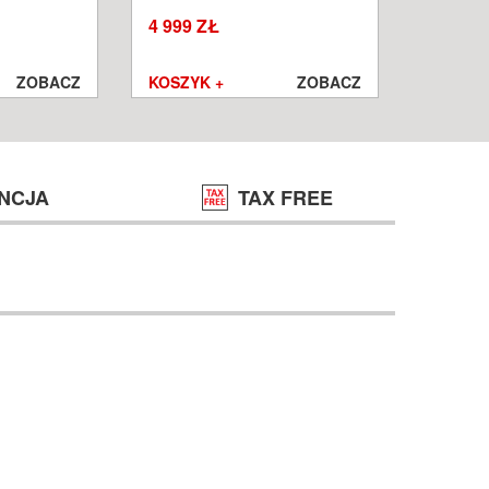
W
WROCŁ
4 999 ZŁ
1 250 ZŁ
999 ZŁ
ZOBACZ
KOSZYK +
ZOBACZ
KOSZYK
NCJA
TAX FREE