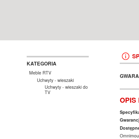
WROCŁAW
38 499 ZŁ
13 999 ZŁ
KOSZYK +
ZOBACZ
KOSZYK +
ZOBAC
S
KATEGORIA
Meble RTV
GWARA
Uchwyty - wieszaki
Uchwyty - wieszaki do
TV
OPIS
Specyfik
Gwaranc
Dostępne
Omnimount