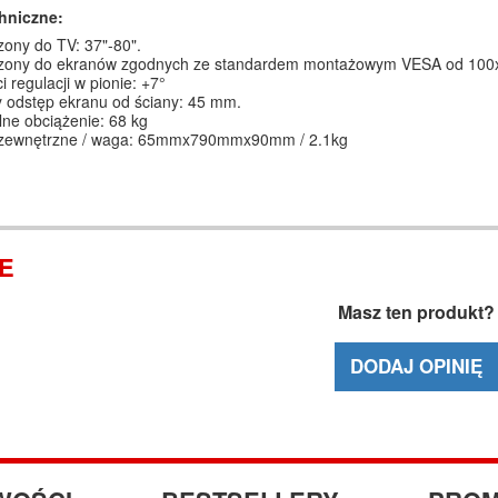
hniczne:
ony do TV: 37"-80".
zony do ekranów zgodnych ze standardem montażowym VESA od 100
i regulacji w pionie: +7°
y odstęp ekranu od ściany: 45 mm.
ne obciążenie: 68 kg
zewnętrzne / waga: 65mmx790mmx90mm / 2.1kg
IE
Masz ten produkt?
DODAJ OPINIĘ