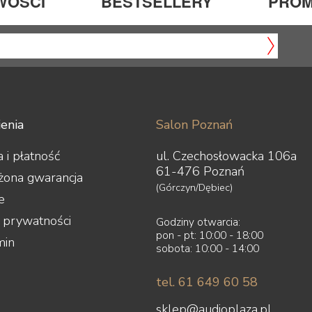
WOŚCI
BESTSELLERY
PROM
enia
Salon Poznań
 i płatność
ul. Czechosłowacka 106a
61-476 Poznań
żona gwarancja
(Górczyn/Dębiec)
e
a prywatności
Godziny otwarcia:
pon - pt: 10:00 - 18:00
min
sobota: 10:00 - 14:00
tel. 61 649 60 58
sklep@audioplaza.pl