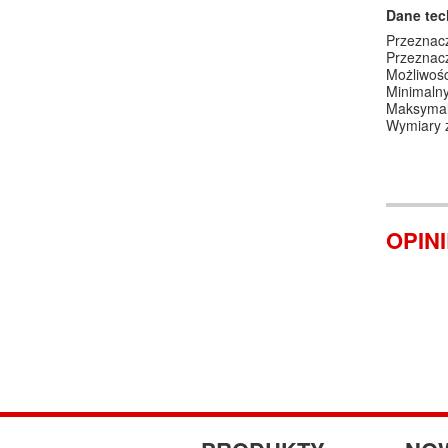
Dane tec
Przeznacz
Przeznac
Możliwośc
Minimaln
Maksymal
Wymiary 
OPIN