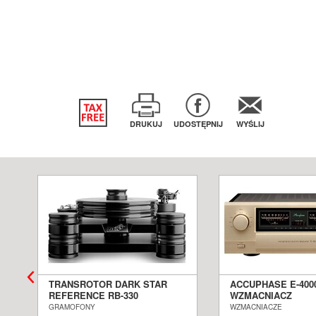
DRUKUJ
UDOSTĘPNIJ
WYŚLIJ
TRANSROTOR DARK STAR
ACCUPHASE E-400
REFERENCE RB-330
WZMACNIACZ
GRAMOFON ANALOGOWY
ZINTEGROWANY S
GRAMOFONY
WZMACNIACZE