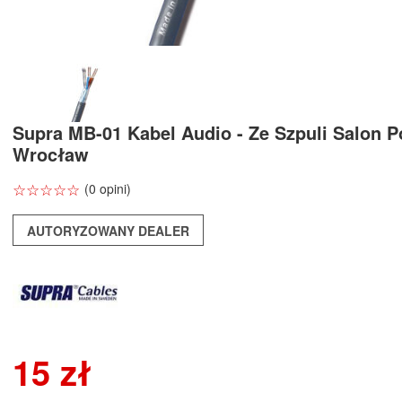
Supra MB-01 Kabel Audio - Ze Szpuli Salon 
Wrocław
☆
★
☆
★
☆
★
☆
★
☆
★
(0 opini)
AUTORYZOWANY DEALER
15 zł