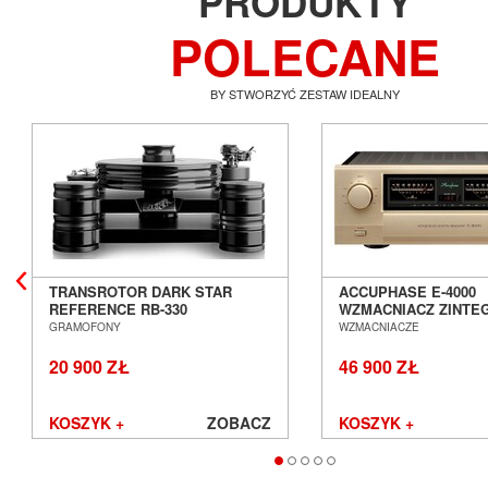
PRODUKTY
POLECANE
BY STWORZYĆ ZESTAW IDEALNY
TRANSROTOR DARK STAR
ACCUPHASE E-4000
REFERENCE RB-330
WZMACNIACZ ZINT
GRAMOFON ANALOGOWY
SALON POZNAŃ WR
GRAMOFONY
WZMACNIACZE
SALON POZNAŃ WROCŁAW
20 900 ZŁ
46 900 ZŁ
KOSZYK +
ZOBACZ
KOSZYK +