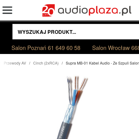
Salon Poznań
61 649 60 58
Salon Wrocław
66
Przewody AV
Cinch (2xRCA)
Supra MB-01 Kabel Audio - Ze Szpuli Sal