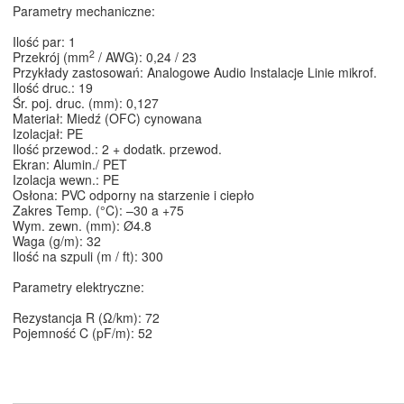
Parametry mechaniczne:
Ilość par: 1
2
Przekrój (mm
/ AWG): 0,24 / 23
Przykłady zastosowań: Analogowe Audio Instalacje Linie mikrof.
Ilość druc.: 19
Śr. poj. druc. (mm): 0,127
Materiał: Miedź (OFC) cynowana
Izolacjał: PE
Ilość przewod.: 2 + dodatk. przewod.
Ekran: Alumin./ PET
Izolacja wewn.: PE
Osłona: PVC odporny na starzenie i ciepło
Zakres Temp. (°C): –30 a +75
Wym. zewn. (mm): Ø4.8
Waga (g/m): 32
Ilość na szpuli (m / ft): 300
Parametry elektryczne:
Rezystancja R (Ω/km): 72
Pojemność C (pF/m): 52