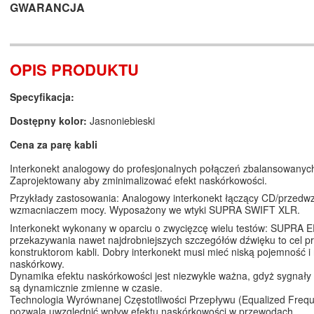
GWARANCJA
OPIS PRODUKTU
Specyfikacja:
Dostępny kolor:
Jasnoniebieski
Cena za parę kabli
Interkonekt analogowy do profesjonalnych połączeń zbalansowanyc
Zaprojektowany aby zminimalizować efekt naskórkowości.
Przykłady zastosowania: Analogowy interkonekt łączący CD/przedw
wzmacniaczem mocy. Wyposażony we wtyki SUPRA SWIFT XLR.
Interkonekt wykonany w oparciu o zwycięzcę wielu testów: SUPRA E
przekazywania nawet najdrobniejszych szczegółów dźwięku to cel p
konstruktorom kabli. Dobry interkonekt musi mieć niską pojemność i n
naskórkowy.
Dynamika efektu naskórkowości jest niezwykle ważna, gdyż sygnały 
są dynamicznie zmienne w czasie.
Technologia Wyrównanej Częstotliwości Przepływu (Equalized Freq
pozwala uwzględnić wpływ efektu naskórkowości w przewodach.