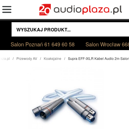
Salon Poznań
61 649 60 58
Salon Wrocław
66
aza.pl
Przewody AV
Koaksjalne
Supra EFF-IXLR Kabel Audio 2m Salo