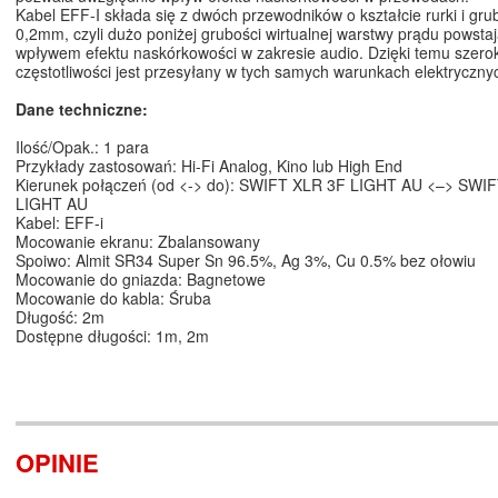
Kabel EFF-I składa się z dwóch przewodników o kształcie rurki i gru
0,2mm, czyli dużo poniżej grubości wirtualnej warstwy prądu powsta
wpływem efektu naskórkowości w zakresie audio. Dzięki temu szerok
częstotliwości jest przesyłany w tych samych warunkach elektryczny
Dane techniczne:
Ilość/Opak.: 1 para
Przykłady zastosowań: Hi-Fi Analog, Kino lub High End
Kierunek połączeń (od <-> do): SWIFT XLR 3F LIGHT AU <–> SWI
LIGHT AU
Kabel: EFF-i
Mocowanie ekranu: Zbalansowany
Spoiwo: Almit SR34 Super Sn 96.5%, Ag 3%, Cu 0.5% bez ołowiu
Mocowanie do gniazda: Bagnetowe
Mocowanie do kabla: Śruba
Długość: 2m
Dostępne długości: 1m, 2m
OPINIE