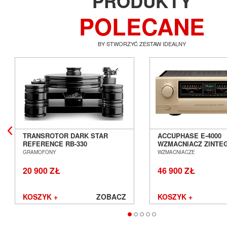
PRODUKTY
POLECANE
BY STWORZYĆ ZESTAW IDEALNY
TRANSROTOR DARK STAR
ACCUPHASE E-4000
REFERENCE RB-330
WZMACNIACZ ZINT
GRAMOFON ANALOGOWY
SALON POZNAŃ WR
GRAMOFONY
WZMACNIACZE
SALON POZNAŃ WROCŁAW
20 900 ZŁ
46 900 ZŁ
KOSZYK +
ZOBACZ
KOSZYK +