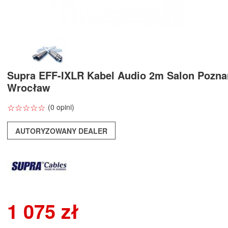
Supra EFF-IXLR Kabel Audio 2m Salon Pozna
Wrocław
☆
★
☆
★
☆
★
☆
★
☆
★
(0 opini)
AUTORYZOWANY DEALER
1 075 zł