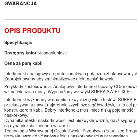
GWARANCJA
OPIS PRODUKTU
Specyfikacja:
Dostępny kolor:
Jasnoniebieski
Cena za parę kabli
Interkonekt analogowy do profesjonalnych połączeń zbalansowanyc
Zaprojektowany aby zminimalizować efekt naskórkowości.
Przykłady zastosowania: Analogowy interkonekt łączący CD/przedw
wzmacniaczem mocy. Wyposażony we wtyki SUPRA SWIFT XLR.
Interkonekt wykonany w oparciu o zwycięzcę wielu testów: SUPRA E
przekazywania nawet najdrobniejszych szczegółów dźwięku to cel p
konstruktorom kabli. Dobry interkonekt musi mieć niską pojemność i n
naskórkowy.
Dynamika efektu naskórkowości jest niezwykle ważna, gdyż sygnały 
są dynamicznie zmienne w czasie.
Technologia Wyrównanej Częstotliwości Przepływu (Equalized Freq
pozwala uwzględnić wpływ efektu naskórkowości w przewodach.