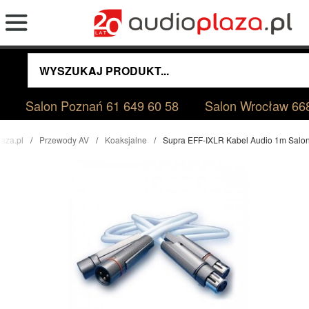
Salon Poznań
61 649 60 58
Salon Wrocław
66
aza.pl
Przewody AV
Koaksjalne
Supra EFF-IXLR Kabel Audio 1m Salo