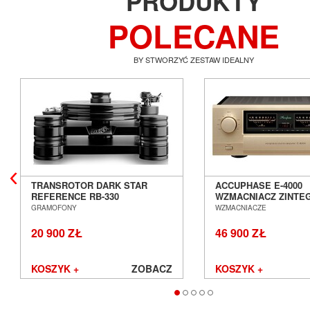
PRODUKTY
POLECANE
BY STWORZYĆ ZESTAW IDEALNY
TRANSROTOR DARK STAR
ACCUPHASE E-4000
REFERENCE RB-330
WZMACNIACZ ZINT
GRAMOFON ANALOGOWY
SALON POZNAŃ WR
GRAMOFONY
WZMACNIACZE
SALON POZNAŃ WROCŁAW
20 900 ZŁ
46 900 ZŁ
KOSZYK +
ZOBACZ
KOSZYK +