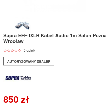
Supra EFF-IXLR Kabel Audio 1m Salon Pozna
Wrocław
☆
★
☆
★
☆
★
☆
★
☆
★
(0 opini)
AUTORYZOWANY DEALER
850 zł