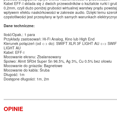
Kabel EFF-I składa się z dwóch przewodników o kształcie rurki i gru
0,2mm, czyli dużo poniżej grubości wirtualnej warstwy prądu powsta
wpływem efektu naskórkowości w zakresie audio. Dzięki temu szerok
częstotliwości jest przesyłany w tych samych warunkach elektryczny
Dane techniczne:
Ilość/Opak.: 1 para
Przykłady zastosowań: Hi-Fi Analog, Kino lub High End
Kierunek połączeń (od <-> do): SWIFT XLR 3F LIGHT AU <–> SWI
LIGHT AU
Kabel: EFF-i
Mocowanie ekranu: Zbalansowany
Spoiwo: Almit SR34 Super Sn 96.5%, Ag 3%, Cu 0.5% bez ołowiu
Mocowanie do gniazda: Bagnetowe
Mocowanie do kabla: Śruba
Długość: 1m
Dostępne długości: 1m, 2m
OPINIE