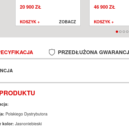
SALON POZNAŃ WROCŁAW
POZNAŃ WROCŁA
20 900 ZŁ
46 900 ZŁ
Z
KOSZYK +
ZOBACZ
KOSZYK +
PECYFIKACJA
PRZEDŁUŻONA GWARANC
NCJA
 PRODUKTU
acja:
ja:
Polskiego Dystrybutora
 kolor:
Jasnoniebieski