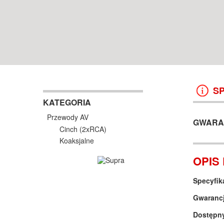
WROCŁAW
38 499 ZŁ
13 999 ZŁ
KOSZYK +
ZOBACZ
KOSZYK +
ZOBAC
S
KATEGORIA
Przewody AV
GWARA
Cinch (2xRCA)
Koaksjalne
OPIS
Specyfik
Gwaranc
Dostępny