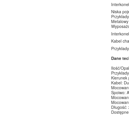
Interkone
Niska poj
Przykład
Metalowy 
Wyposażo
Interkone
Kabel cha
Przykład
Dane tec
Ilość/Opa
Przykłady
Kierunek
Kabel: Du
Mocowani
Spoiwo: 
Mocowani
Mocowanie
Długość:
Dostępne