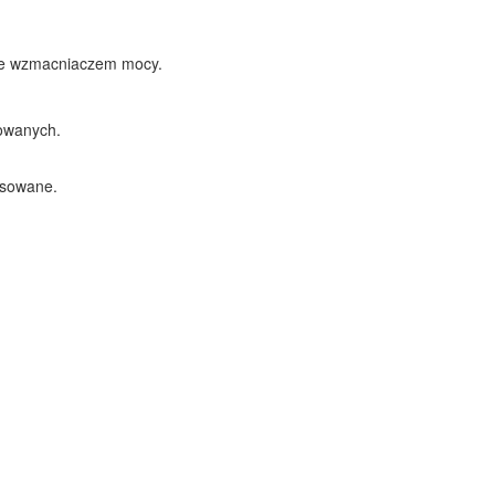
 ze wzmacniaczem mocy.
sowanych.
nsowane.