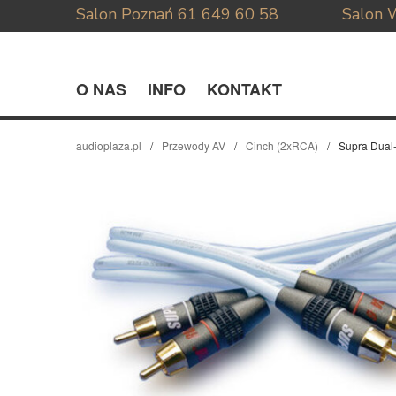
Salon Poznań
61 649 60 58
Salon 
O NAS
INFO
KONTAKT
audioplaza.pl
Przewody AV
Cinch (2xRCA)
Supra Dual