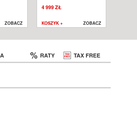
W
WROCŁ
4 999 ZŁ
1 250 ZŁ
999 ZŁ
ZOBACZ
KOSZYK +
ZOBACZ
KOSZYK
JA
RATY
TAX FREE