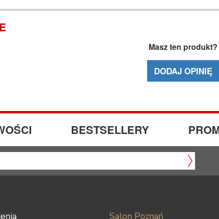
IE
Masz ten produkt?
DODAJ OPINIĘ
WOŚCI
BESTSELLERY
PROM
enia
Salon Poznań