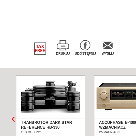
DRUKUJ
UDOSTĘPNIJ
WYŚLIJ
TRANSROTOR DARK STAR
ACCUPHASE E-400
REFERENCE RB-330
WZMACNIACZ
GRAMOFON ANALOGOWY
ZINTEGROWANY S
GRAMOFONY
WZMACNIACZE