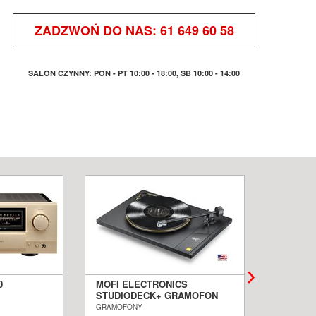
ZADZWOŃ DO NAS:
61 649 60 58
SALON CZYNNY: PON - PT 10:00 - 18:00, SB 10:00 - 14:00
0
MOFI ELECTRONICS
QUADRA
STUDIODECK+ GRAMOFON
BIAŁE 
ALON
SALON POZNAŃ WROCŁAW
PODŁOG
GRAMOFONY
KOLUMNY I