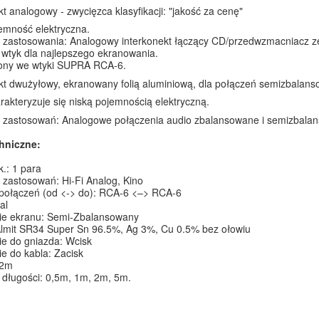
kt analogowy - zwycięzca klasyfikacji: "jakość za cenę"
emność elektryczna.
y zastosowania: Analogowy interkonekt łączący CD/przedwzmacniacz
wtyk dla najlepszego ekranowania.
ny we wtyki SUPRA RCA-6.
kt dwużyłowy, ekranowany folią aluminiową, dla połączeń semizbalan
rakteryzuje się niską pojemnością elektryczną.
y zastosowań: Analogowe połączenia audio zbalansowane i semizbala
hniczne:
k.: 1 para
 zastosowań: Hi-Fi Analog, Kino
 połączeń (od <-> do): RCA-6 <–> RCA-6
al
e ekranu: Semi-Zbalansowany
Almit SR34 Super Sn 96.5%, Ag 3%, Cu 0.5% bez ołowiu
e do gniazda: Wcisk
 do kabla: Zacisk
 2m
 długości:
0,5m
,
1m
,
2m
,
5m
.