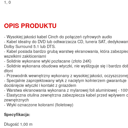
1, 0
OPIS PRODUKTU
- Wysokiej jakości kabel Cinch do połączeń cyfrowych audio
- Kabel idealny do DVD lub odtwarzacza CD, tunera SAT, dedykowa
Dolby Surround 5.1 lub DTS.
- Kabel posiada bardzo grubą warstwę ekranowania, która zabezpie
wszelkimi zakłóceniami
- Solidnie wykonane wtyki pozłacane (złoto 24K)
- Solidnie wykonana obudowa wtyczki, nie wyślizguje się i bardzo do
dłoni
- Przewodnik wewnętrzny wykonany z wysokiej jakości, oczyszczonej
- Specjalnie zaprojektowany wtyk z naciętym kołnierzem gwarantuje
dociśnięcie wtyczki i kontakt z gniazdem
- Warstwa ekranowania wykonana z mylarowej foli aluminiowej - 10
- Elastyczna otulina zewnętrzna zabezpiecza kabel przed wpływem 
zewnętrznych
- Wtyki oznaczone kolorami (fioletowy)
Specyfikacja:
Długość 1,00 m