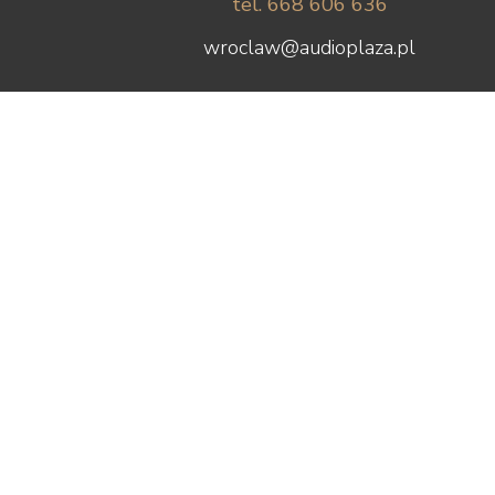
tel. 668 606 636
wroclaw@audioplaza.pl