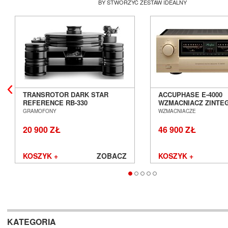
BY STWORZYĆ ZESTAW IDEALNY
TRANSROTOR DARK STAR
ACCUPHASE E-4000
REFERENCE RB-330
WZMACNIACZ ZINT
GRAMOFON ANALOGOWY
SALON POZNAŃ WR
GRAMOFONY
WZMACNIACZE
SALON POZNAŃ WROCŁAW
20 900 ZŁ
46 900 ZŁ
KOSZYK +
ZOBACZ
KOSZYK +
KATEGORIA