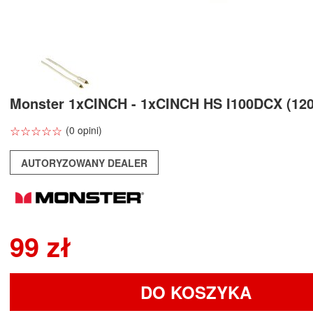
Monster 1xCINCH - 1xCINCH HS I100DCX (120
☆
★
☆
★
☆
★
☆
★
☆
★
(0 opini)
AUTORYZOWANY DEALER
99 zł
DO KOSZYKA