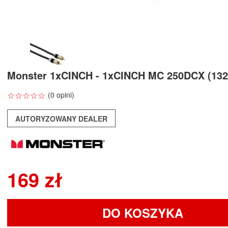
Monster 1xCINCH - 1xCINCH MC 250DCX (132
☆
★
☆
★
☆
★
☆
★
☆
★
(0 opini)
AUTORYZOWANY DEALER
169 zł
DO KOSZYKA