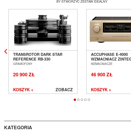
BY STWORZYĆ ZESTAW IDEALNY
TRANSROTOR DARK STAR
ACCUPHASE E-4000
REFERENCE RB-330
WZMACNIACZ ZINT
GRAMOFON ANALOGOWY
SALON POZNAŃ WR
GRAMOFONY
WZMACNIACZE
SALON POZNAŃ WROCŁAW
20 900 ZŁ
46 900 ZŁ
KOSZYK +
ZOBACZ
KOSZYK +
KATEGORIA