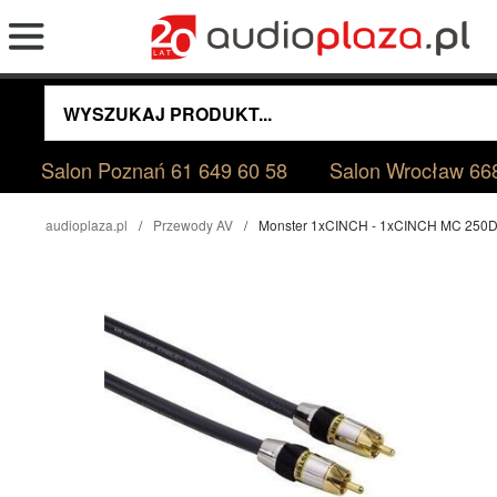
Salon Poznań
61 649 60 58
Salon Wrocław
66
audioplaza.pl
Przewody AV
Monster 1xCINCH - 1xCINCH MC 250D