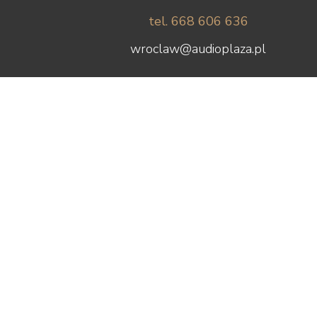
tel. 668 606 636
wroclaw@audioplaza.pl