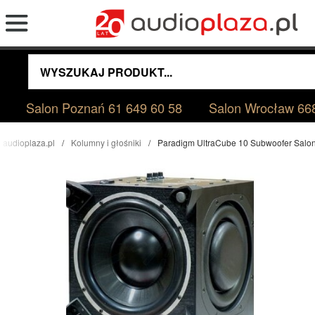
Salon Poznań
61 649 60 58
Salon Wrocław
66
audioplaza.pl
Kolumny i głośniki
Paradigm UltraCube 10 Subwoofer Salo