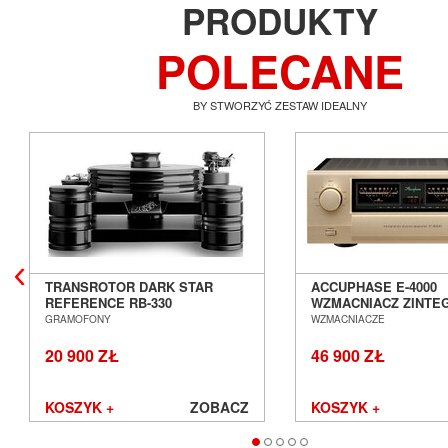
PRODUKTY
POLECANE
BY STWORZYĆ ZESTAW IDEALNY
TRANSROTOR DARK STAR
ACCUPHASE E-4000
REFERENCE RB-330
WZMACNIACZ ZINT
GRAMOFON ANALOGOWY
SALON POZNAŃ WR
GRAMOFONY
WZMACNIACZE
SALON POZNAŃ WROCŁAW
20 900 ZŁ
46 900 ZŁ
KOSZYK +
ZOBACZ
KOSZYK +