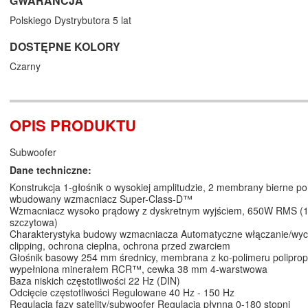
GWARANCJA
Polskiego Dystrybutora 5 lat
DOSTĘPNE KOLORY
Czarny
OPIS PRODUKTU
Subwoofer
Dane techniczne:
Konstrukcja 1-głośnik o wysokiej amplitudzie, 2 membrany bierne p
wbudowany wzmacniacz Super-Class-D™
Wzmacniacz wysoko prądowy z dyskretnym wyjściem, 650W RMS 
szczytowa)
Charakterystyka budowy wzmacniacza Automatyczne włączanie/wycz
clipping, ochrona cieplna, ochrona przed zwarciem
Głośnik basowy 254 mm średnicy, membrana z ko-polimeru poliprop
wypełniona minerałem RCR™, cewka 38 mm 4-warstwowa
Baza niskich częstotliwości 22 Hz (DIN)
Odcięcie częstotliwości Regulowane 40 Hz - 150 Hz
Regulacja fazy satelity/subwoofer Regulacja płynna 0-180 stopni