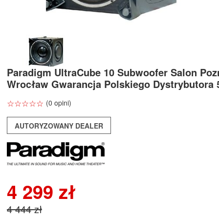
Paradigm UltraCube 10 Subwoofer Salon Poz
Wrocław Gwarancja Polskiego Dystrybutora 
☆
★
☆
★
☆
★
☆
★
☆
★
(0 opini)
AUTORYZOWANY DEALER
4 299 zł
4 444 zł