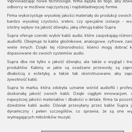
Wprowadzając nowe technologie, firma dążyła do tego, aby dźwię
odbiorcy w możliwie najczystszej i najdokładniejszej formie.
Firma wykorzystuje wysokiej jakości materiały do produkcji swoich 
bardzo wysokiej czystości, srebro, czy specjalne izolacje - w
istotny wpływ na jakość dźwięku, jaką oferują kable Supra.
Supra oferuje szeroki wybór kabli audio, które zaspokajają różno
audiofili. Obejmuje to kable głośnikowe, analogowe, cyfrowe, zasi
wiele innych. Dzięki tej różnorodności, klienci mogą dobrać k
dopasowane do swoich systemów audio.
Supra dba nie tylko o jakość dźwięku, ale także o wygląd i tr
produktów. Kabiny, w jakie są osadzane przewody, są zapr
dbałością o estetykę, a także tak skonstruowane, aby zap
żywotność kabli.
Supra to marka, która zdobyła uznanie wśród audiofili i profes
doskonałą jakość swoich kabli. Dzięki ciągłym innowacjom, 
najwyższej jakości materiałów i dbałości o detale, firma ta pozos
dziedzinie kabli audio. Dźwięk przesyłany przez kable Supra j
dynamiczny i pełen szczegółów, co sprawia, że są one w
wymagających miłośników muzyki.