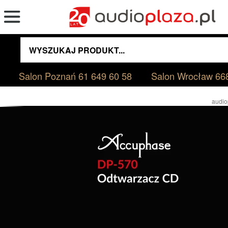
Salon Poznań
61 649 60 58
Salon Wrocław
66
audio