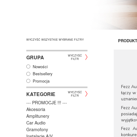
WYCZYŚĆ WSZYSTKIE WYBRANE FILTRY
PRODUK
WYCZYŚĆ
GRUPA
FILTR
Nowości
Bestsellery
Promocja
Fezz Au
łączy w
WYCZYŚĆ
KATEGORIE
FILTR
uznanie
--- PROMOCJE !!! ---
Fezz Au
Akcesoria
posiada
Amplitunery
wyjątkow
Car Audio
Fezz Au
Gramofony
konkure
Instalacje A/V