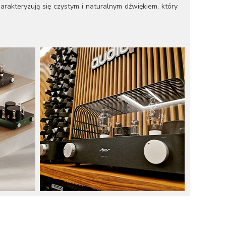
rakteryzują się czystym i naturalnym dźwiękiem, który
cze lampowe, które są sercem oferty firmy. Każdy
kość dźwięku. Fezz Audio oferuje różnorodne modele,
czy dla początkujących audiofilów, po zaawansowane
rzystuje lampy EL34. Charakteryzuje się mocnym,
 jakość dźwięku w niewielkiej obudowie. Idealny dla
rowo-analogowy, który łączy w sobie nowoczesne
 doznania dźwiękowe.
ć dźwięku. Każdy produkt jest starannie projektowany i
ukty firmy są regularnie nagradzane na branżowych
 dziedzinie wzmacniaczy lampowych.
adania i rozwój, aby dostarczać swoim klientom jeszcze
 rynku hi-fi, kontynuując tradycję doskonałości i pasji
niu i innowacyjności zdobyła uznanie na całym świecie,