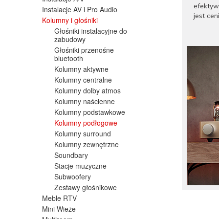
efektyw
Instalacje AV i Pro Audio
jest cen
Kolumny i głośniki
Asorty
Głośniki instalacyjne do
zabudowy
wzmacni
dostoso
Głośniki przenośne
bluetooth
urządze
Kolumny aktywne
F
Kolumny centralne
d
Kolumny dolby atmos
F
Kolumny naścienne
o
Kolumny podstawkowe
F
Kolumny podłogowe
t
Kolumny surround
Kolumny zewnętrzne
To, co 
testowa
Soundbary
wystawa
Stacje muzyczne
Subwoofery
Fezz Au
Zestawy głośnikowe
lepsze p
do dosk
Meble RTV
Mini Wieże
Fezz Au