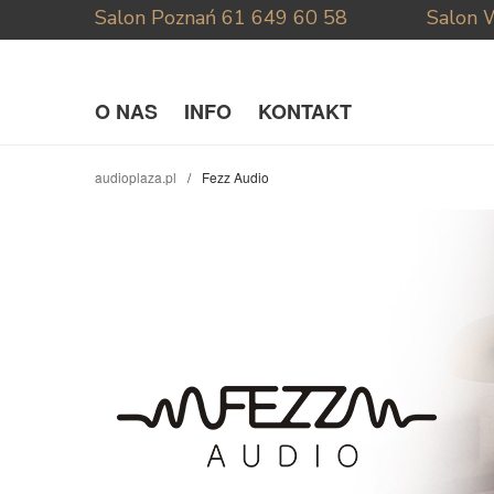
Salon Poznań
61 649 60 58
Salon 
O NAS
INFO
KONTAKT
audioplaza.pl
Fezz Audio