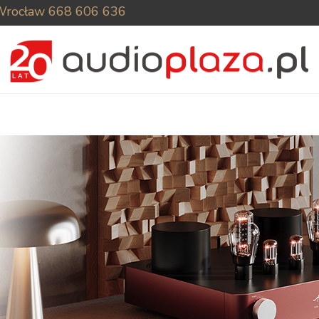
Wrocław
668 606 636