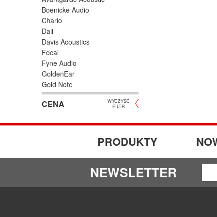
Boenicke Audio
Chario
Dali
Davis Acoustics
Focal
Fyne Audio
GoldenEar
Gold Note
Graham Audio
WYCZYŚĆ
CENA
Heco
FILTR
JBL
KEF
Klipsch
PRODUKTY
NO
Magnat
Martin Logan
NEWSLETTER
MoFi
Monitor Audio
Opera Loudspeakers
Paradigm
Phonar