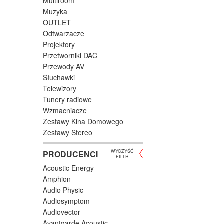
Multiroom
oferują
Muzyka
OUTLET
Odtwarzacze
Projektory
Przetworniki DAC
Przewody AV
Słuchawki
Telewizory
Tunery radiowe
Wzmacniacze
Zestawy Kina Domowego
Zestawy Stereo
WYCZYŚĆ
PRODUCENCI
FILTR
Acoustic Energy
Amphion
Audio Physic
Audiosymptom
Audiovector
Avantgarde Acoustic