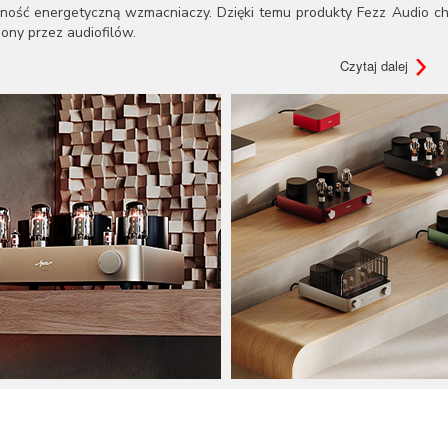
ność energetyczną wzmacniaczy. Dzięki temu produkty Fezz Audio cha
iony przez audiofilów.
ment produktów Fezz Audio obejmuje przede wszystkim wzmacnia
Czytaj dalej
acz jest ręcznie składany i testowany, aby zapewnić najwyższą ja
wane do różnych potrzeb i preferencji, od kompaktowych wzmacnia
nia dla najbardziej wymagających użytkowników.
ezz Audio Titania Evo
– Wzmacniacz zintegrowany, który wyko
ynamicznym dźwiękiem i eleganckim designem.
ezz Audio Mira Ceti
– Kompaktowy wzmacniacz, który oferuje wysoką
sób poszukujących wysokiej jakości dźwięku w małych przestrzeniach.
ezz Audio Equinox
– Zaawansowany lampowy przetwornik cyf
echnologie i klasyczne rozwiązania lampowe, zapewniając wyjątkowe
wyróżnia Fezz Audio, to pasja do muzyki i zaangażowanie w doskonałoś
ny, aby zapewnić optymalne doznania dźwiękowe i trwałość. Prod
ch i konkursach, co potwierdza ich pozycję jako jednego z liderów w
dio nieustannie dąży do doskonałości i innowacji. Firma inwestuje w b
rodukty. Z każdym kolejnym rokiem Fezz Audio umacnia swoją pozycję na
onałego dźwięku.
dio to przykład polskiej firmy, która dzięki swojej wizji, zaangażowa