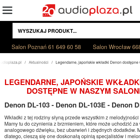
Salon Poznań
61 649 60 58
Salon Wrocław
66
audioplaza.pl
Aktualności
Legendarne, japońskie wkładki Denon dostępne 
LEGENDARNE, JAPOŃSKIE WKŁADK
DOSTĘPNE W NASZYM SALONI
Denon DL-103 - Denon DL-103E - Denon D
Wkładki z tej rodziny słyną przede wszystkim z melodyjności 
Mamy tu do czynienia z brzmieniem, które może uchodzić za
analogowego dźwięku, bez ubarwień i zbędnych dodatków. M
dlatego, cieszą się one doskonałą opinią specjalistów i me