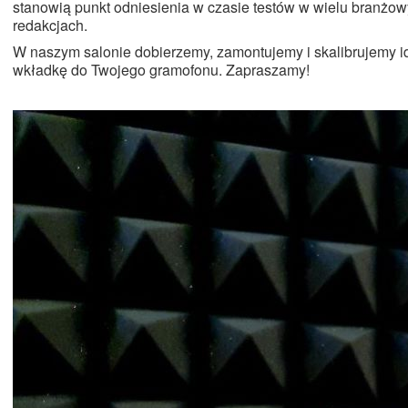
stanowią punkt odniesienia w czasie testów w wielu branżo
redakcjach.
W naszym salonie dobierzemy, zamontujemy i skalibrujemy i
wkładkę do Twojego gramofonu. Zapraszamy!