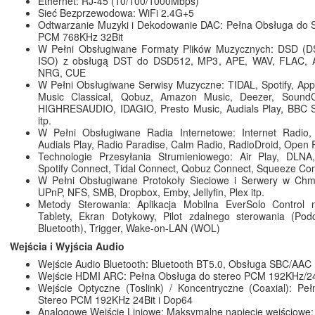
Ethernet: RJ-45 (10/100/1000Mbps)
Sieć Bezprzewodowa: WiFi 2.4G+5
Odtwarzanie Muzyki i Dekodowanie DAC: Pełna Obsługa do 
PCM 768KHz 32Bit
W Pełni Obsługiwane Formaty Plików Muzycznych: DSD (
ISO) z obsługą DST do DSD512, MP3, APE, WAV, FLAC, A
NRG, CUE
W Pełni Obsługiwane Serwisy Muzyczne: TIDAL, Spotify, App
Music Classical, Qobuz, Amazon Music, Deezer, SoundC
HIGHRESAUDIO, IDAGIO, Presto Music, Audials Play, BBC
itp.
W Pełni Obsługiwane Radia Internetowe: Internet Radio,
Audials Play, Radio Paradise, Calm Radio, RadioDroid, Open 
Technologie Przesyłania Strumieniowego: Air Play, DLN
Spotify Connect, Tidal Connect, Qobuz Connect, Squeeze Conn
W Pełni Obsługiwane Protokoły Sieciowe i Serwery w Ch
UPnP, NFS, SMB, Dropbox, Emby, Jellyfin, Plex itp.
Metody Sterowania: Aplikacja Mobilna EverSolo Control 
Tablety, Ekran Dotykowy, Pilot zdalnego sterowania (Podc
Bluetooth), Trigger, Wake-on-LAN (WOL)
Wejścia i Wyjścia Audio
Wejście Audio Bluetooth: Bluetooth BT5.0, Obsługa SBC/AAC
Wejście HDMI ARC: Pełna Obsługa do stereo PCM 192KHz/24
Wejście Optyczne (Toslink) / Koncentryczne (Coaxial): Pe
Stereo PCM 192KHz 24Bit i Dop64
Analogowe Wejście Liniowe: Maksymalne napięcie wejściowe