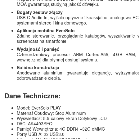
MQA gwarantują studyjną jakość dźwięku.
Bogaty zestaw złączy
USB‑C Audio In, wyjścia optyczne i koaksjalne, analogowe RCA
systemami stereo i kina domowego.
Aplikacja mobilna EverSolo
Zdalne sterowanie, przeglądanie katalogów, wyszukiwanie 
screencast na smartfonie.
Wydajność i pamięć
Czterordzeniowy procesor ARM Cortex‑A55, 4 GB RAM, 
wewnętrznej dla płynnej obsługi systemu.
Solidna konstrukcja
Anodowane aluminium gwarantuje elegancję, wytrzymało
odprowadzanie ciepła.
Dane Techniczne:
Model: EverSolo PLAY
Materiał Obudowy: Stop Aluminium
Wyświetlacz: 5.5-calowy Ekran Dotykowy LCD
DAC: AK4493SEQ
Pamięć Wewnętrzna: 4G DDR4 +32G eMMC
Porty USB-A: 2x USB3.0