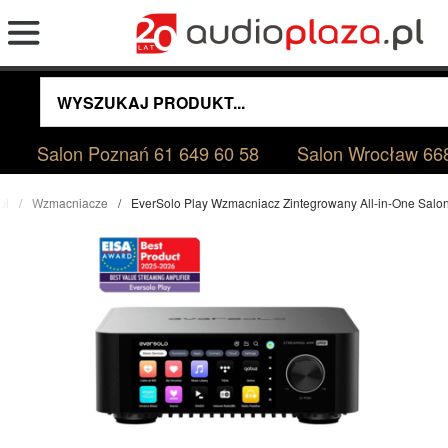
Salon Poznań
61 649 60 58
Salon Wrocław
66
pl
Wzmacniacze
EverSolo Play Wzmacniacz Zintegrowany All-in-One Sal