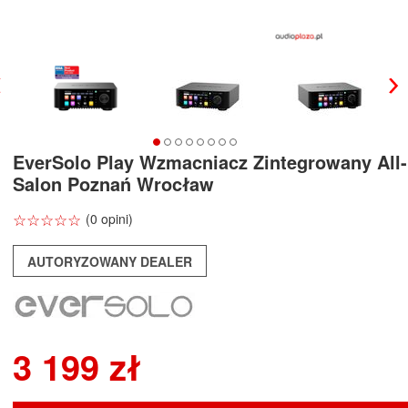
EverSolo Play Wzmacniacz Zintegrowany All
Salon Poznań Wrocław
☆
★
☆
★
☆
★
☆
★
☆
★
(0 opini)
AUTORYZOWANY DEALER
3 199 zł