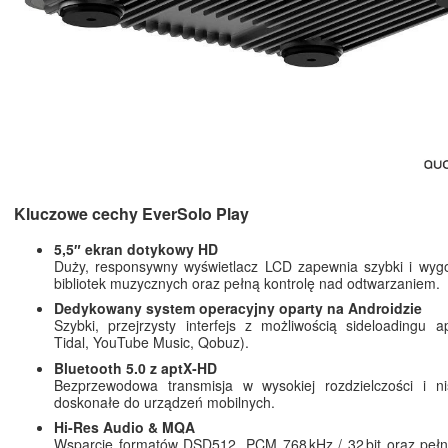
Kluczowe cechy EverSolo Play
5,5″ ekran dotykowy HD
Duży, responsywny wyświetlacz LCD zapewnia szybki i wyg
bibliotek muzycznych oraz pełną kontrolę nad odtwarzaniem.
Dedykowany system operacyjny oparty na Androidzie
Szybki, przejrzysty interfejs z możliwością sideloadingu apl
Tidal, YouTube Music, Qobuz).
Bluetooth 5.0 z aptX‑HD
Bezprzewodowa transmisja w wysokiej rozdzielczości i nis
doskonałe do urządzeń mobilnych.
Hi‑Res Audio & MQA
Wsparcie formatów DSD512, PCM 768 kHz / 32 bit oraz peł