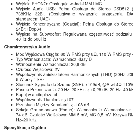
Wejście PHONO: Obsługuje wkładki MM i MC
Wyjście Audio USB: Pełna Obsługa do Stereo DSD512 (
768KHz 32Bit (Obsługiwane wyłącznie urządzenia D
standardem UAC)
Wyjście Koncentryczne (Coaxial): Pełna Obsługa do Ste
24Bit i Dop64
Wyjście na Subwoofer: Regulowana częstotliwość podziału
40 Hz do 500 Hz
Charakterystyka Audio
Moc Wyjściowa Ciągła: 60 W RMS przy 8Ω, 110 W RMS przy
Typ Wzmacniacza: Wzmacniacz Klasy D
Wzmocnienie Wzmacniacza: 20,8 dB
Czułość Wejściowa: 2V
Współczynnik Zniekształceń Harmonicznych (THD) (20Hz–20
5 W przy 1 kHz
Stosunek Sygnału do Szumu (SNR): >109dB, @A-wt 4Ω 110
Pasmo Przenoszenia: 20 Hz–20 kHz: < ±0,25 dB, 20 Hz–40 kH
Kupuj w audioplaza.pl
Współczynnik Tłumienia: >107
Przesłuch Między Kanałami: < -108 dB
Sekcja Gramofonowa (Phono): Wzmocnienie Wzmacniacza:
74 dB, Czułość Wejściowa: MM 5 mV, MC 0,5 mV, Krzywa RIA
Hz–20 kHz
Specyfikacja Ogólna