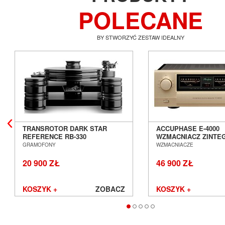
POLECANE
BY STWORZYĆ ZESTAW IDEALNY
TRANSROTOR DARK STAR
ACCUPHASE E-4000
REFERENCE RB-330
WZMACNIACZ ZINT
GRAMOFON ANALOGOWY
SALON POZNAŃ WR
GRAMOFONY
WZMACNIACZE
SALON POZNAŃ WROCŁAW
20 900 ZŁ
46 900 ZŁ
KOSZYK +
ZOBACZ
KOSZYK +