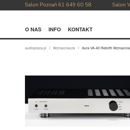
Salon Poznań
61 649 60 58
Salon 
O NAS
INFO
KONTAKT
audioplaza.pl
Wzmacniacze
Aura VA-40 Rebirth Wzmacnia