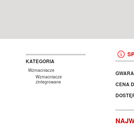
WROCŁAW
38 499 ZŁ
13 999 ZŁ
KOSZYK +
ZOBACZ
KOSZYK +
ZOBAC
S
KATEGORIA
Wzmacniacze
GWARA
Wzmacniacze
zintegrowane
CENA 
DOSTĘ
NAJW