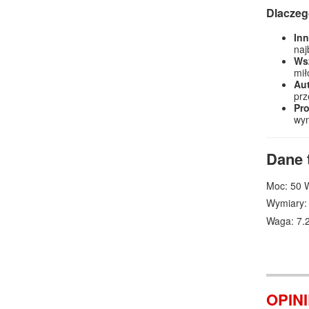
Dlaczeg
Inn
naj
Ws
mił
Au
prz
Pro
wym
Dane 
Moc: 50 
Wymiary:
Waga: 7.
OPIN