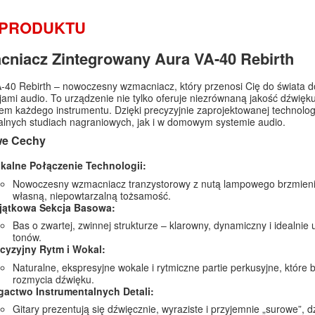
 PRODUKTU
niacz Zintegrowany Aura VA-40 Rebirth
-40 Rebirth – nowoczesny wzmacniacz, który przenosi Cię do świata 
jami audio. To urządzenie nie tylko oferuje niezrównaną jakość dźwięk
em każdego instrumentu. Dzięki precyzyjnie zaprojektowanej technolog
alnych studiach nagraniowych, jak i w domowym systemie audio.
we Cechy
kalne Połączenie Technologii:
Nowoczesny wzmacniacz tranzystorowy z nutą lampowego brzmienia, 
własną, niepowtarzalną tożsamość.
jątkowa Sekcja Basowa:
Bas o zwartej, zwinnej strukturze – klarowny, dynamiczny i idealni
tonów.
cyzyjny Rytm i Wokal:
Naturalne, ekspresyjne wokale i rytmiczne partie perkusyjne, któr
rozmycia dźwięku.
actwo Instrumentalnych Detali:
Gitary prezentują się dźwięcznie, wyraziste i przyjemnie „surowe”, d