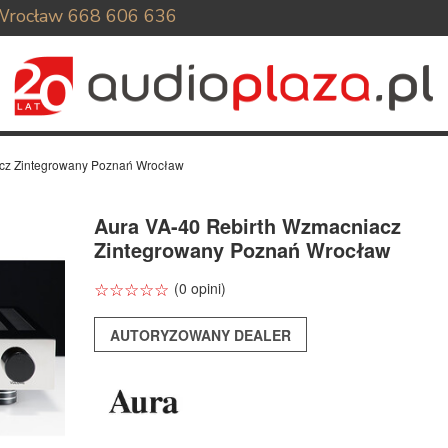
Wrocław
668 606 636
cz Zintegrowany Poznań Wrocław
Aura VA-40 Rebirth Wzmacniacz
Zintegrowany Poznań Wrocław
☆
★
☆
★
☆
★
☆
★
☆
★
(0 opini)
AUTORYZOWANY DEALER