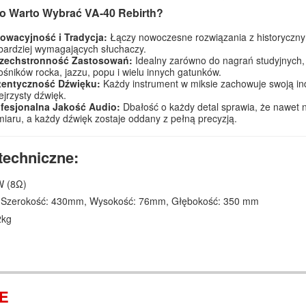
o Warto Wybrać VA-40 Rebirth?
owacyjność i Tradycja:
Łączy nowoczesne rozwiązania z historycznymi
bardziej wymagających słuchaczy.
zechstronność Zastosowań:
Idealny zarówno do nagrań studyjnych, 
ośników rocka, jazzu, popu i wielu innych gatunków.
tentyczność Dźwięku:
Każdy instrument w miksie zachowuje swoją ind
ejrzysty dźwięk.
fesjonalna Jakość Audio:
Dbałość o każdy detal sprawia, że nawet 
iaru, a każdy dźwięk zostaje oddany z pełną precyzją.
techniczne:
W (8Ω)
 Szerokość: 430mm, Wysokość: 76mm, Głębokość: 350 mm
2kg
IE