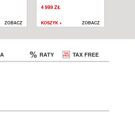
W
WROCŁ
4 999 ZŁ
1 250 ZŁ
999 ZŁ
ZOBACZ
KOSZYK +
ZOBACZ
KOSZYK
JA
RATY
TAX FREE