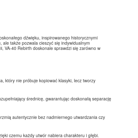
doskonałego dźwięku, inspirowanego historycznymi
u, ale także pozwala cieszyć się indywidualnym
ii, VA-40 Rebirth doskonale sprawdzi się zarówno w
który nie próbuje kopiować klasyki, lecz tworzy
e uzupełniający średnicę, gwarantując doskonałą separację
e brzmią autentycznie bez nadmiernego utwardzania czy
zięki czemu każdy utwór nabiera charakteru i głębi.