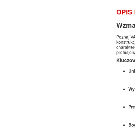
OPIS
Wzmac
Poznaj VA
konstrukc
charakter
profesjon
Kluczo
Uni
Wy
Pre
Bog