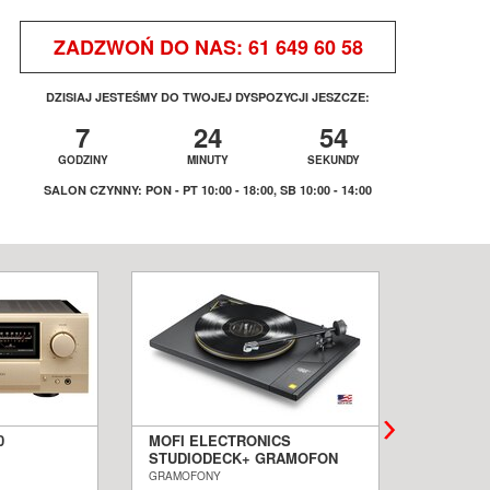
ZADZWOŃ DO NAS:
61 649 60 58
DZISIAJ JESTEŚMY DO TWOJEJ DYSPOZYCJI JESZCZE:
7
24
54
GODZINY
MINUTY
SEKUNDY
SALON CZYNNY: PON - PT 10:00 - 18:00, SB 10:00 - 14:00
0
MOFI ELECTRONICS
QUADRA
STUDIODECK+ GRAMOFON
BIAŁE 
ALON
SALON POZNAŃ WROCŁAW
PODŁOG
GRAMOFONY
KOLUMNY I