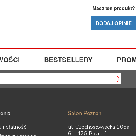
Masz ten produkt?
DODAJ OPINIĘ
WOŚCI
BESTSELLERY
PROM
enia
Salon Poznań
 i płatność
ul. Czechosłowacka 106a
61-476 Poznań