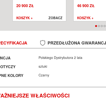
SALON POZNAŃ WROCŁAW
POZNAŃ WROCŁA
20 900 ZŁ
46 900 ZŁ
Z
KOSZYK +
ZOBACZ
KOSZYK +
PECYFIKACJA
PRZEDŁUŻONA GWARANC
NCJA
Polskiego Dystrybutora 2 lata
DOTYCZY
sztuki
PNE KOLORY
Czarny
AŻNIEJSZE WŁAŚCIWOŚCI