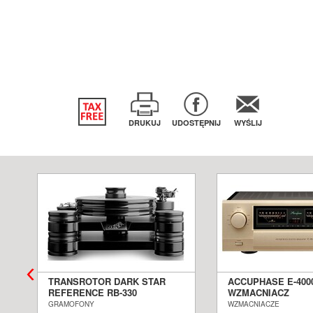
DRUKUJ
UDOSTĘPNIJ
WYŚLIJ
TRANSROTOR DARK STAR
ACCUPHASE E-400
REFERENCE RB-330
WZMACNIACZ
GRAMOFON ANALOGOWY
ZINTEGROWANY S
GRAMOFONY
WZMACNIACZE