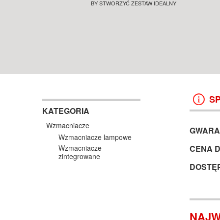
PODŁOGOWE SALON POZNAŃ
BY STWORZYĆ ZESTAW IDEALNY
SALON POZNAŃ WROCŁAW
KOLUMNY I GŁOŚNIKI
KOLUMNY I GŁOŚNIKI
WROCŁAW
38 499 ZŁ
13 999 ZŁ
KOSZYK +
ZOBACZ
KOSZYK +
ZOBAC
S
KATEGORIA
Wzmacniacze
GWARA
Wzmacniacze lampowe
CENA 
Wzmacniacze
zintegrowane
DOSTĘ
NAJW