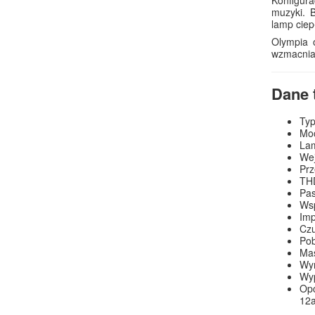
muzyki. 
lamp ciep
Olympia 
wzmacniac
Dane 
Typ
Moc
Lam
Wej
Prz
THD
Pas
Wsp
Imp
Czu
Pob
Mas
Wy
Wyp
Op
12a