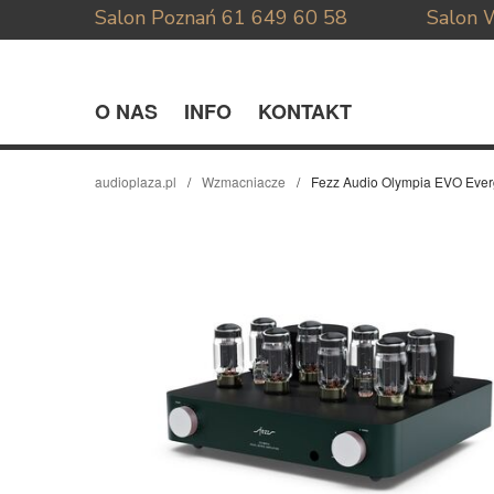
Salon Poznań
61 649 60 58
Salon 
O NAS
INFO
KONTAKT
audioplaza.pl
Wzmacniacze
Fezz Audio Olympia EVO Eve