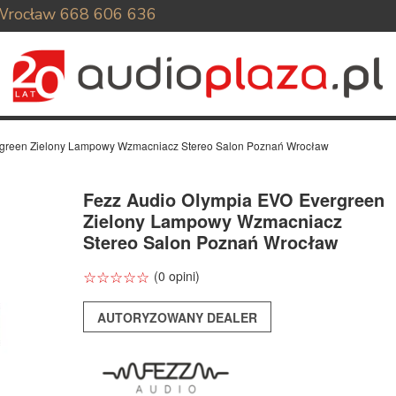
Wrocław
668 606 636
rgreen Zielony Lampowy Wzmacniacz Stereo Salon Poznań Wrocław
Fezz Audio Olympia EVO Evergreen
Zielony Lampowy Wzmacniacz
Stereo Salon Poznań Wrocław
☆
★
☆
★
☆
★
☆
★
☆
★
(0 opini)
AUTORYZOWANY DEALER