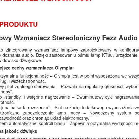
 PRODUKTU
wy Wzmaniacz Stereofoniczny Fezz Audio
to zintegrowany wzmacniacz lampowy zaprojektowany w konfiguracj
e doznania audio. Dzięki zastosowaniu ośmiu lamp KT88, urządzenie
widowisko dźwiękowe.
ejsze cechy wzmacniacza Olympia:
symalna funkcjonalność – Olympia jest w pełni wyposażona we wszys
ługi i wszechstronność.
y pilot zdalnego sterowania – Pozwala na regulację głośności, wybór ź
andby”.
b „standby” i wstępne nagrzewanie – Dwuminutowy cykl nagrzewania
otność.
jonalna karta rozszerzeń – Slot na kartę dodatkowego wyposażenia zw
ektroniczne zabezpieczenie lamp mocy – Nowoczesny system ochr
zawodność oraz chroniąc układ elektroniczny.
tem automatycznej kontroli biasu – Zapewnia optymalną wydajność i el
a jakość dźwięku
cja dual mono gwarantuje znakomitą stereofonię oraz głęboką scenę