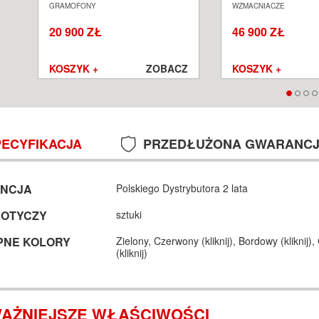
GRAMOFON ANALOGOWY
ZINTEGROWANY S
GRAMOFONY
WZMACNIACZE
SALON POZNAŃ WROCŁAW
POZNAŃ WROCŁA
20 900 ZŁ
46 900 ZŁ
Z
KOSZYK +
ZOBACZ
KOSZYK +
PECYFIKACJA
PRZEDŁUŻONA GWARANC
NCJA
Polskiego Dystrybutora 2 lata
DOTYCZY
sztuki
PNE KOLORY
Zielony,
Czerwony (
kliknij
),
Bordowy (
kliknij
),
(
kliknij
)
AŻNIEJSZE WŁAŚCIWOŚCI