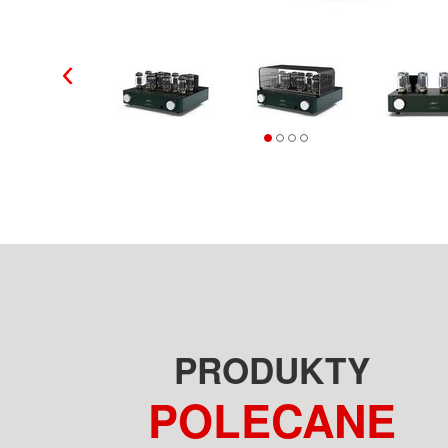
PRODUKTY
POLECANE
FOCAL SOPRA N°2 NO2
GRAHAM AUDIO LS5/9F BBC
CZARNY LAKIER KOLUMNY
OAK KOLUMNY PODŁOGOWE