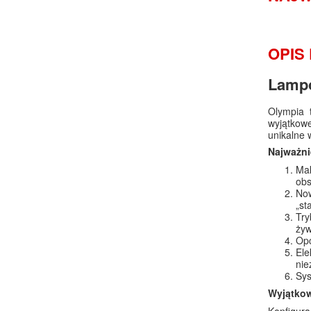
OPIS
Lampo
Olympia 
wyjątkow
unikalne 
Najważni
Mak
obs
Now
„st
Try
żyw
Opc
El
nie
Sys
Wyjątkow
Konfigura