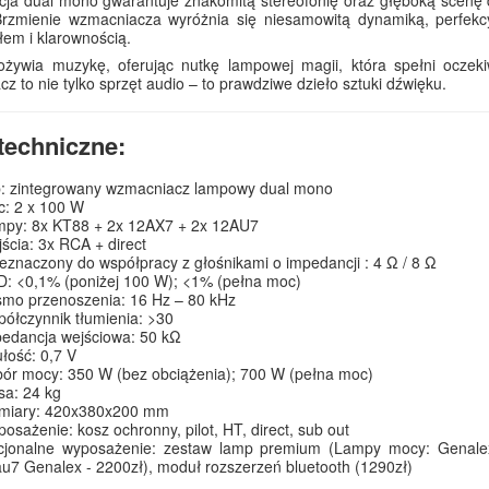
Brzmienie wzmacniacza wyróżnia się niesamowitą dynamiką, perfek
łem i klarownością.
ożywia muzykę, oferując nutkę lampowej magii, która spełni oczeki
z to nie tylko sprzęt audio – to prawdziwe dzieło sztuki dźwięku.
techniczne:
: zintegrowany wzmacniacz lampowy dual mono
: 2 x 100 W
py: 8x KT88 + 2x 12AX7 + 2x 12AU7
ścia: 3x RCA + direct
eznaczony do współpracy z głośnikami o impedancji : 4 Ω / 8 Ω
: <0,1% (poniżej 100 W); <1% (pełna moc)
mo przenoszenia: 16 Hz – 80 kHz
ółczynnik tłumienia: >30
edancja wejściowa: 50 kΩ
łość: 0,7 V
ór mocy: 350 W (bez obciążenia); 700 W (pełna moc)
a: 24 kg
miary: 420x380x200 mm
osażenie: kosz ochronny, pilot, HT, direct, sub out
cjonalne wyposażenie: zestaw lamp premium (Lampy mocy: Genale
u7 Genalex - 2200zł), moduł rozszerzeń bluetooth (1290zł)