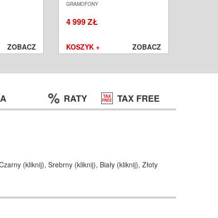
ALON
SALON POZNAŃ WROCŁAW
PODŁOG
GRAMOFONY
KOLUMNY I
W
WROCŁ
4 999 ZŁ
1 250 ZŁ
999 ZŁ
ZOBACZ
KOSZYK +
ZOBACZ
KOSZYK
JA
RATY
TAX FREE
Czarny (
kliknij
),
Srebrny (
kliknij
),
Biały (
kliknij
),
Złoty