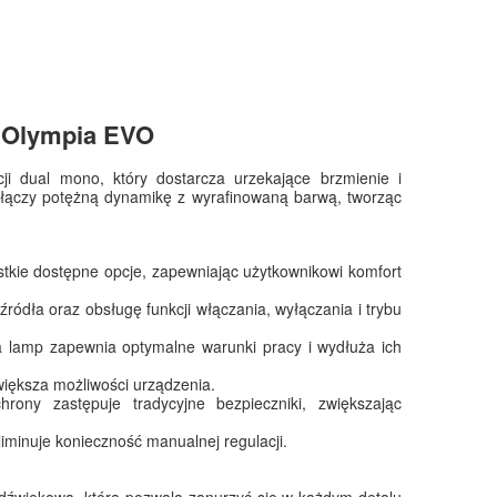
 Olympia EVO
i dual mono, który dostarcza urzekające brzmienie i
 łączy potężną dynamikę z wyrafinowaną barwą, tworząc
tkie dostępne opcje, zapewniając użytkownikowi komfort
ródła oraz obsługę funkcji włączania, wyłączania i trybu
 lamp zapewnia optymalne warunki pracy i wydłuża ich
iększa możliwości urządzenia.
ony zastępuje tradycyjne bezpieczniki, zwiększając
iminuje konieczność manualnej regulacji.
 dźwiękową, która pozwala zanurzyć się w każdym detalu