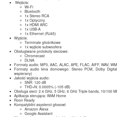
Wejścia:
Wi-Fi
Bluetooth
1x Stereo RCA
1x Optyczny
1x HDMI ARC
1x USB-A
1x Ethernet (RJ45)
Wyjścia:
Terminale głośnikowe
1x wyjście subwoofera
Obsługiwane protokoły sieciowe:
Chromecast
DLNA
Formaty audio: MP3, AAC, ALAC, APE, FLAC, AIFF, WAV, W
Formaty audio kina domowego: Stereo PCM, Dolby Digital
wspierany)
Jakość wyjścia audio:
SNR: 120 dB
THD+N: 0.0005% (-105 dB)
Obsługa sieci: 2.4 GHz, 5 GHz, 6 GHz Triple bands, 10/100 
Aplikacja sterująca: WiiM Home
Roon Ready
Kompatybilni asystenci głosowi:
Amazon Alexa
Google Assistant