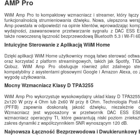
AMP Pro
WiiM Amp Pro to kompaktowy wzmacniacz i streamer, który łączy
funkcjonalnością strumieniowania dźwięku. Nowa, ulepszona wers
Amp powstała w odpowiedzi na opinie klientów, wprowadzając kom
wydajności, zaawansowane przetwarzanie sygnału z DAC ESS 
także nowoczesną łączność bezprzewodową Bluetooth 5.3 i Wi-Fi 6
Intuicyjne Sterowanie z Aplikacją WiiM Home
Dzięki aplikacji WiiM Home użytkownicy mogą łatwo sterować odtw
oraz korzystać z platform streamingowych, takich jak Spotify, TI
Qobuz. WiiM Amp Pro obsługuje również pilot zdalnego ster
kompatybilny z asystentami głosowymi Google i Amazon Alexa, co
wygodę użytkowania.
Mocny Wzmacniacz Klasy D TPA3255
WiiM Amp Pro wykorzystuje wysokowydajny układ klasy D TPA3255,
2x120 W przy 4 Ohm lub 2x60 W przy 8 Ohm. Technologia Post-F
(PFFB) zapewnia doskonałą jakość dźwięku, niezależnie o
Wzmacniacz jest wyposażony w przetwornik DAC ESS ES
wzmacniacz operacyjny TI, które gwarantują niski poziom zniekszt
zakres dynamiki z współczynnikiem SNR wynoszącym 120 dB.
Najnowsza Łączność Bezprzewodowa i Dwukierunkowy 