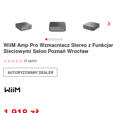
WiiM Amp Pro Wzmacniacz Stereo z Funkcja
Sieciowymi Salon Poznań Wrocław
☆
★
☆
★
☆
★
☆
★
☆
★
(0 opini)
AUTORYZOWANY DEALER
1 918 zł