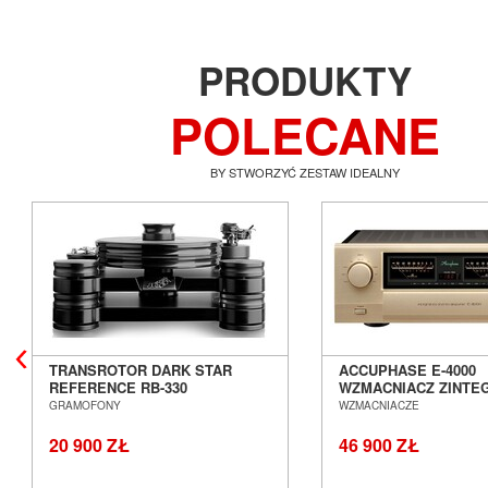
PRODUKTY
POLECANE
BY STWORZYĆ ZESTAW IDEALNY
TRANSROTOR DARK STAR
ACCUPHASE E-4000
REFERENCE RB-330
WZMACNIACZ ZINT
GRAMOFON ANALOGOWY
SALON POZNAŃ WR
GRAMOFONY
WZMACNIACZE
SALON POZNAŃ WROCŁAW
20 900 ZŁ
46 900 ZŁ