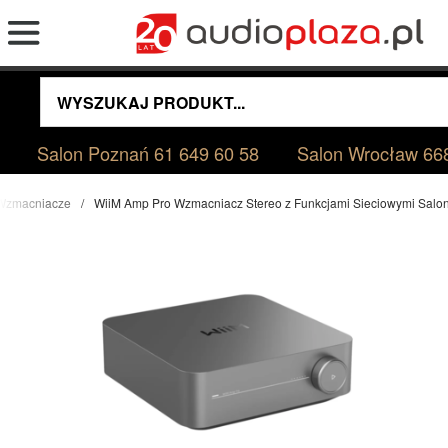
Salon Poznań
61 649 60 58
Salon Wrocław
66
Wzmacniacze
WiiM Amp Pro Wzmacniacz Stereo z Funkcjami Sieciowymi Sal