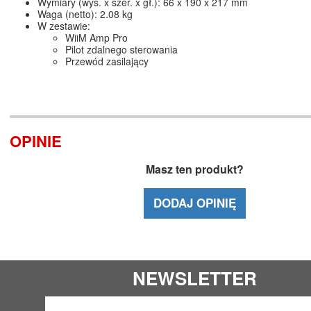
Wymiary (wys. x szer. x gł.): 66 x 190 x 217 mm
Waga (netto): 2.08 kg
W zestawie:
WiiM Amp Pro
Pilot zdalnego sterowania
Przewód zasilający
OPINIE
Masz ten produkt?
DODAJ OPINIĘ
NEWSLETTER