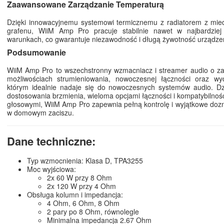
Zaawansowane Zarządzanie Temperaturą
Dzięki innowacyjnemu systemowi termicznemu z radiatorem z mied
grafenu, WiiM Amp Pro pracuje stabilnie nawet w najbardzie
warunkach, co gwarantuje niezawodność i długą żywotność urządze
Podsumowanie
WiiM Amp Pro to wszechstronny wzmacniacz i streamer audio o 
możliwościach strumieniowania, nowoczesnej łączności oraz wyda
którym idealnie nadaje się do nowoczesnych systemów audio. Dzi
dostosowania brzmienia, wieloma opcjami łączności i kompatybilnośc
głosowymi, WiiM Amp Pro zapewnia pełną kontrolę i wyjątkowe do
w domowym zaciszu.
Dane techniczne:
Typ wzmocnienia: Klasa D, TPA3255
Moc wyjściowa:
2x 60 W przy 8 Ohm
2x 120 W przy 4 Ohm
Obsługa kolumn i impedancja:
4 Ohm, 6 Ohm, 8 Ohm
2 pary po 8 Ohm, równolegle
Minimalna impedancja 2.67 Ohm