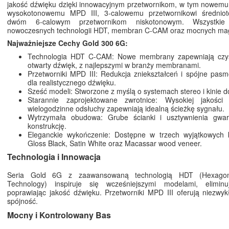
jakość dźwięku dzięki innowacyjnym przetwornikom, w tym nowemu
wysokotonowemu MPD III, 3-calowemu przetwornikowi średnio
dwóm 6-calowym przetwornikom niskotonowym. Wszystkie 
nowoczesnych technologii HDT, membran C-CAM oraz mocnych ma
Najważniejsze Cechy Gold 300 6G:
Technologia HDT C-CAM: Nowe membrany zapewniają czyst
otwarty dźwięk, z najlepszymi w branży membranami.
Przetworniki MPD III: Redukcja zniekształceń i spójne pas
dla realistycznego dźwięku.
Sześć modeli: Stworzone z myślą o systemach stereo i kinie
Starannie zaprojektowane zwrotnice: Wysokiej jakości
wielogodzinne odsłuchy zapewniają idealną ścieżkę sygnału.
Wytrzymała obudowa: Grube ścianki i usztywnienia gwara
konstrukcję.
Eleganckie wykończenie: Dostępne w trzech wyjątkowych k
Gloss Black, Satin White oraz Macassar wood veneer.
Technologia i Innowacja
Seria Gold 6G z zaawansowaną technologią HDT (Hexagon
Technology) inspiruje się wcześniejszymi modelami, elimin
poprawiając jakość dźwięku. Przetworniki MPD III oferują niezwyk
spójność.
Mocny i Kontrolowany Bas