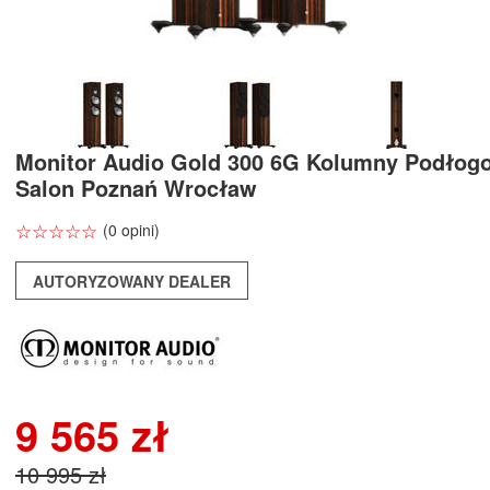
Monitor Audio Gold 300 6G Kolumny Podłog
Salon Poznań Wrocław
☆
★
☆
★
☆
★
☆
★
☆
★
(0 opini)
AUTORYZOWANY DEALER
9 565 zł
10 995 zł