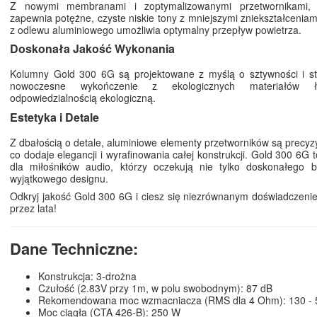
Z nowymi membranami i zoptymalizowanymi przetwornikami
zapewnia potężne, czyste niskie tony z mniejszymi zniekształceniam
z odlewu aluminiowego umożliwia optymalny przepływ powietrza.
Doskonała Jakość Wykonania
Kolumny Gold 300 6G są projektowane z myślą o sztywności i sta
nowoczesne wykończenie z ekologicznych materiałów 
odpowiedzialnością ekologiczną.
Estetyka i Detale
Z dbałością o detale, aluminiowe elementy przetworników są precyz
co dodaje elegancji i wyrafinowania całej konstrukcji. Gold 300 6G 
dla miłośników audio, którzy oczekują nie tylko doskonałego br
wyjątkowego designu.
Odkryj jakość Gold 300 6G i ciesz się niezrównanym doświadczen
przez lata!
Dane Techniczne:
Konstrukcja: 3-drożna
Czułość (2.83V przy 1m, w polu swobodnym): 87 dB
Rekomendowana moc wzmacniacza (RMS dla 4 Ohm): 130 -
Moc ciągła (CTA 426-B): 250 W​