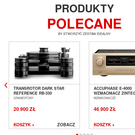
PRODUKTY
POLECANE
BY STWORZYĆ ZESTAW IDEALNY
TRANSROTOR DARK STAR
ACCUPHASE E-4000
REFERENCE RB-330
WZMACNIACZ ZINT
GRAMOFON ANALOGOWY
SALON POZNAŃ WR
GRAMOFONY
WZMACNIACZE
SALON POZNAŃ WROCŁAW
20 900 ZŁ
46 900 ZŁ
KOSZYK +
ZOBACZ
KOSZYK +