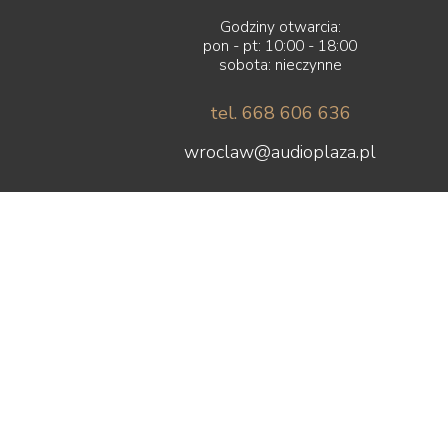
Godziny otwarcia:
pon - pt: 10:00 - 18:00
sobota: nieczynne
tel. 668 606 636
wroclaw@audioplaza.pl