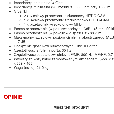
Impedancja nominalna: 4 Ohm
Impedancja minimalna (20Hz-20kHz): 3.9 Ohm przy 165 Hz
Głośniki:
2 x 6-calowy przetwornik niskotonowy HDT C-CAM
1 x 3-calowy przetwornik średniotonowy HDT C-CAM
1 x przetwornik wysokotonowy MPD III
Pasmo przenoszenia (w polu swobodnym; -6dB): 45 Hz - 60 
Pasmo przenoszenia (w pokoju; -6dB): 28 Hz - 60 kHz
Maksymalny szczytowy poziom ciśnienia akustycznego (AES
117 dB
Obciążenie głośników niskotonowych: HiVe II Ported
Częstotliwość strojenia portu: 35 Hz
Częstotliwość podziału zwrotnicy: LF/MF: 800 Hz, MF/HF: 2.7
Wymiary ze wszystkimi zamontowanymi akcesoriami (wys. x sze
x 339 x 463 mm
Waga (netto): 21.2 kg
OPINIE
Masz ten produkt?