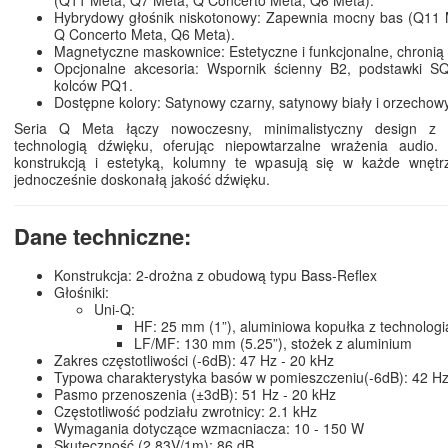
(Q11 Meta, Q7 Meta, Q Concerto Meta, Q6 Meta).
Hybrydowy głośnik niskotonowy: Zapewnia mocny bas (Q11 
Q Concerto Meta, Q6 Meta).
Magnetyczne maskownice: Estetyczne i funkcjonalne, chroni
Opcjonalne akcesoria: Wspornik ścienny B2, podstawki S
kolców PQ1.
Dostępne kolory: Satynowy czarny, satynowy biały i orzechowy
Seria Q Meta łączy nowoczesny, minimalistyczny design z
technologią dźwięku, oferując niepowtarzalne wrażenia audio.
konstrukcją i estetyką, kolumny te wpasują się w każde wnętr
jednocześnie doskonałą jakość dźwięku.
Dane techniczne:
Konstrukcja: 2-drożna z obudową typu Bass-Reflex
Głośniki:
Uni-Q:
HF: 25 mm (1”), aluminiowa kopułka z technolog
LF/MF: 130 mm (5.25”), stożek z aluminium
Zakres częstotliwości (-6dB): 47 Hz - 20 kHz
Typowa charakterystyka basów w pomieszczeniu(-6dB): 42 H
Pasmo przenoszenia (±3dB): 51 Hz - 20 kHz
Częstotliwość podziału zwrotnicy: 2.1 kHz
Wymagania dotyczące wzmacniacza: 10 - 150 W
Skuteczność (2.83V/1m): 86 dB