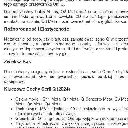
tego samego przetwornika Uni-Q.
Dla entuzjastów Dolby Atmos, Q8 Meta można umieścić na główn
co umożliwia wprowadzenie dźwięku 3D do każdego pomieszcze
montażu na ścianie, Q8 Meta może również pełnić rolę głośnika sur
Różnorodność i Elastyczność
Niezależnie od tego, czy planujesz zainstalować serię Q w przest
czy w przytulnym kącie, różnorodne kształty i funkcje tej seri
elastyczne dopasowanie systemu Hi-Fi do Twojej przestrzeni i prefe
— czy to do muzyki, filmów, czy gier.
Zwiększ Bas
Dla słuchaczy pragnących jeszcze więcej basu, seria Q może być 
z subwooferami KEF, co gwarantuje jeszcze bardziej imponu
dźwiękowe.
Kluczowe Cechy Serii Q (2024)
Osiem modeli: Q11 Meta, Q7 Meta, Q Concerto Meta, Q3 Met
Meta, Q8 Meta, Q4 Meta
Technologia MAT: Eliminuje 99% zniekształceń o wysokiej 
oferując czysty i naturalny dźwięk.
Głośnik Uni-Q 12. generacji: Oferuje wyjątkową dokładność a
Trójdrożna konstrukcja: Zwiększa przejrzystość i szczegó