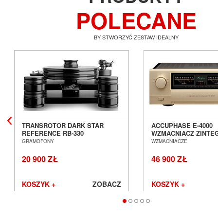
POLECANE
BY STWORZYĆ ZESTAW IDEALNY
TRANSROTOR DARK STAR
ACCUPHASE E-4000
REFERENCE RB-330
WZMACNIACZ ZINT
GRAMOFON ANALOGOWY
SALON POZNAŃ WR
GRAMOFONY
WZMACNIACZE
SALON POZNAŃ WROCŁAW
20 900 ZŁ
46 900 ZŁ
KOSZYK +
ZOBACZ
KOSZYK +