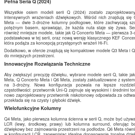
Pełna Seria Q (2024)
Wszystkie osiem modeli serii Q (2024) zostało zaprojektowa
intensywnych wrażeniach dźwiękowych. Wśród nich znajdują się
Meta — dwie 3-drożne kolumny podłogowe, które zachwycają szc
potężnym basem, sprawiając, że każda nuta staje się żywa. Se
również mniejsze modele, takie jak Q Concerto Meta — pierwsza 3
podstawkowa w tej serii, oraz nową wersję klasycznego KEF Concer
która podąża za koncepcją przystępnych wrażeń Hi-Fi.
Dodatkowo, w ofercie znajdują się kompaktowe modele Q3 Meta i Q
do mniejszych przestrzeni.
Innowacyjne Rozwiązania Techniczne
Aby zwiększyć precyzję dźwięku, wybrane modele serii Q, takie j
Meta, Q Concerto Meta i Q6 Meta, zostały zaktualizowane z syste
na 3-drożny. Nowa konfiguracja pozwala na lepsze rozdziel
częstotliwości: przetwornik Uni-Q zajmuje się wysokimi i średnimi t
nowo zaprojektowany przetwornik niskotonowy odpowiada za odtwa
przekłada się na czysty i głęboki dźwięk.
Wielofunkcyjne Kolumny
Q4 Meta, jako pierwsza kolumna ścienna w serii Q, może być używa
LCR (lewy, środkowy, prawy) lub kolumna surround, oferując bo
dźwiękowy bez zajmowania przestrzeni na podłodze. Q6 Meta równi
w konfiguracji LCR, zapewniając idealne dopasowanie tonalne dzię