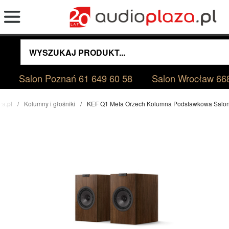
Salon Poznań
61 649 60 58
Salon Wrocław
66
za.pl
Kolumny i głośniki
KEF Q1 Meta Orzech Kolumna Podstawkowa Salo