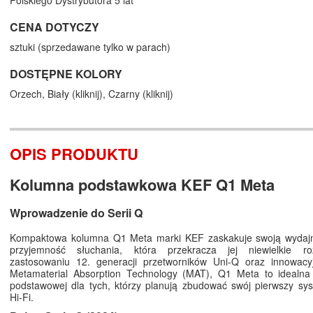
Polskiego Dystrybutora 5 lat
CENA DOTYCZY
sztuki (sprzedawane tylko w parach)
DOSTĘPNE KOLORY
Orzech,
Biały (
kliknij
),
Czarny (
kliknij
)
OPIS PRODUKTU
Kolumna podstawkowa KEF Q1 Meta
Wprowadzenie do Serii Q
Kompaktowa kolumna Q1 Meta marki KEF zaskakuje swoją wydajno
przyjemność słuchania, która przekracza jej niewielkie ro
zastosowaniu 12. generacji przetworników Uni-Q oraz innowacyjn
Metamaterial Absorption Technology (MAT), Q1 Meta to idealna
podstawowej dla tych, którzy planują zbudować swój pierwszy sy
Hi-Fi.