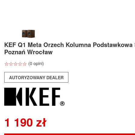
KEF Q1 Meta Orzech Kolumna Podstawkowa 
Poznań Wrocław
☆
★
☆
★
☆
★
☆
★
☆
★
(0 opini)
AUTORYZOWANY DEALER
1 190 zł