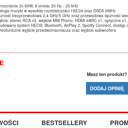
ocnienie 2x 60W, 8 omów, 20 Hz - 20 kHz
ługa muzyki w wysokiej rozdzielczości 192/24 oraz DSD5.6MHz
zność bezprzewodowa 2,4 GHz/5 GHz oraz przewodowa łączność sie
ścia: stereo RCA x3, wejście MM Phono, HDMI eARC x1, optyczne x1,
dowany system HEOS: Bluetooth, AirPlay 2, Spotify Connect, dostęp
reofoniczne wyjście przedwzmacniacza oraz wyjście subwoofera
IE
Masz ten produkt?
DODAJ OPINIĘ
WOŚCI
BESTSELLERY
PROM