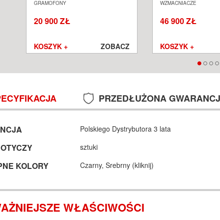
GRAMOFON ANALOGOWY
ZINTEGROWANY S
GRAMOFONY
WZMACNIACZE
SALON POZNAŃ WROCŁAW
POZNAŃ WROCŁA
20 900 ZŁ
46 900 ZŁ
Z
KOSZYK +
ZOBACZ
KOSZYK +
PECYFIKACJA
PRZEDŁUŻONA GWARANC
NCJA
Polskiego Dystrybutora 3 lata
DOTYCZY
sztuki
PNE KOLORY
Czarny,
Srebrny (
kliknij
)
AŻNIEJSZE WŁAŚCIWOŚCI