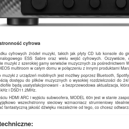
tronność cyfrowa
dku cyfrowych źródeł muzyki, takich jak płyty CD lub konsole do gi
analogowego ESS Sabre oraz wielu wejść cyfrowych. Oczywiście, 
ie muzyki z szerokiej gamy serwisów muzycznych za pośrednictwem Wi
HEOS multiroom w całym domu w połączeniu z innymi produktami Mar
 muzyki z urządzeń mobilnych jest możliwy poprzez Bluetooth, Spotify
ością dostępu do plików muzycznych o wysokiej rozdzielczości do 2
diofile będą usatysfakcjonowani - a bezprzewodowa aktualizacja, któr
4kHz i DSD11.2MHz.
jściu HDMI ARC i wyjściu subwoofera, MODEL 60n jest w stanie zaspok
yjątkowo wszechstronny sieciowy wzmacniacz strumieniowy idealnie
ć fantastyczną jakość dźwięku niezależnie od tego, co chcesz odtwarz
techniczne: