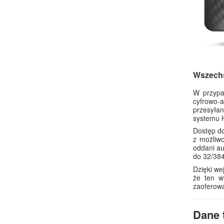
Wszechs
W przypa
cyfrowo-
przesyłan
systemu 
Dostęp do
z możliw
oddani au
do 32/38
Dzięki we
że ten w
zaoferowa
Dane 