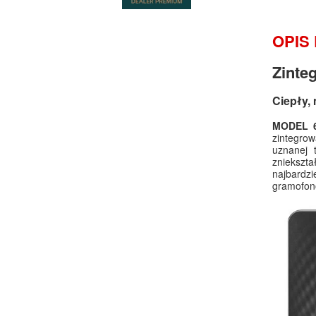
OPIS
Zinte
Ciepły,
MODEL 
zintegro
uznanej 
zniekszta
najbardzi
gramofono