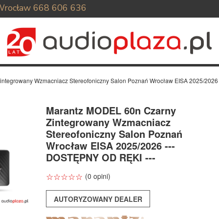
Wrocław
668 606 636
integrowany Wzmacniacz Stereofoniczny Salon Poznań Wrocław EISA 2025/2026
Marantz MODEL 60n Czarny
Zintegrowany Wzmacniacz
Stereofoniczny Salon Poznań
Wrocław EISA 2025/2026 ---
DOSTĘPNY OD RĘKI ---
☆
★
☆
★
☆
★
☆
★
☆
★
(0 opini)
AUTORYZOWANY DEALER