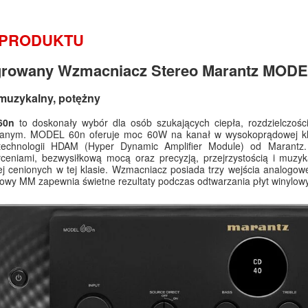
 PRODUKTU
growany Wzmacniacz Stereo Marantz MODE
 muzykalny, potężny
60n
to doskonały wybór dla osób szukających ciepła, rozdzielczoś
wanym. MODEL 60n oferuje moc 60W na kanał w wysokoprądowej kla
technologii HDAM (Hyper Dynamic Amplifier Module) od Marantz. 
łceniami, bezwysiłkową mocą oraz precyzją, przejrzystością i muzy
ej cenionych w tej klasie. Wzmacniacz posiada trzy wejścia analogow
wy MM zapewnia świetne rezultaty podczas odtwarzania płyt winylow