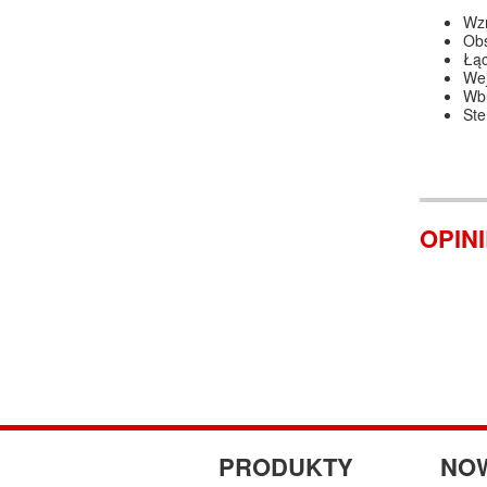
Wzm
Obs
Łąc
Wej
Wbu
Ste
OPIN
PRODUKTY
NO