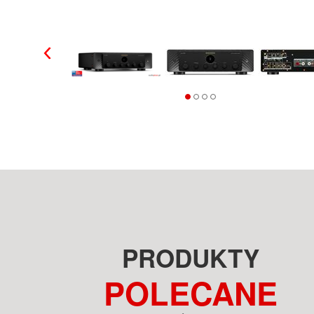
PRODUKTY
POLECANE
FOCAL SOPRA N°2 NO2
GRAHAM AUDIO LS5/9F BBC
CZARNY LAKIER KOLUMNY
OAK KOLUMNY PODŁOGOWE