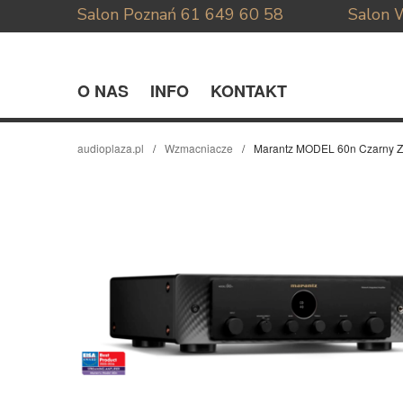
Salon Poznań
61 649 60 58
Salon 
O NAS
INFO
KONTAKT
audioplaza.pl
Wzmacniacze
Marantz MODEL 60n Czarny Z