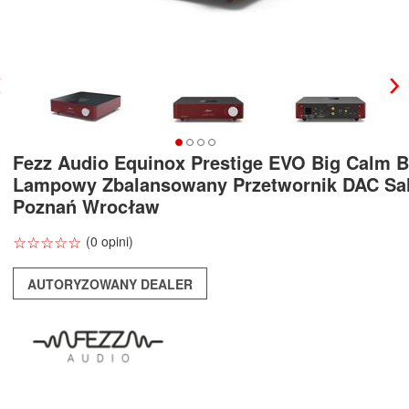
Fezz Audio Equinox Prestige EVO Big Calm 
Lampowy Zbalansowany Przetwornik DAC Sa
Poznań Wrocław
☆
★
☆
★
☆
★
☆
★
☆
★
(0 opini)
AUTORYZOWANY DEALER