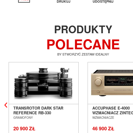
DRUKUJ
UDOSTĘPNIJ
PRODUKTY
POLECANE
BY STWORZYĆ ZESTAW IDEALNY
TRANSROTOR DARK STAR
ACCUPHASE E-4000
REFERENCE RB-330
WZMACNIACZ ZINT
GRAMOFON ANALOGOWY
SALON POZNAŃ WR
GRAMOFONY
WZMACNIACZE
SALON POZNAŃ WROCŁAW
20 900 ZŁ
46 900 ZŁ