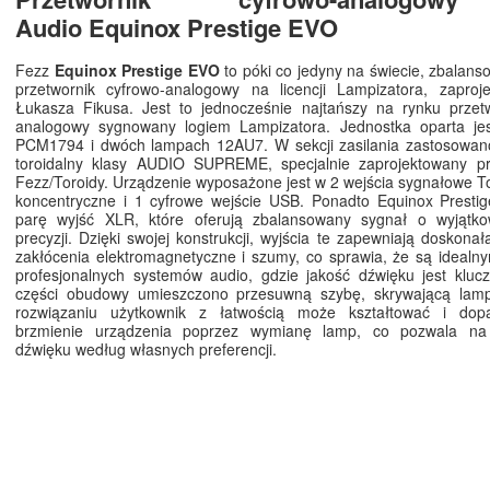
Audio Equinox Prestige EVO
Fezz
Equinox Prestige EVO
to póki co jedyny na świecie, zbalan
przetwornik cyfrowo-analogowy na licencji Lampizatora, zaproj
Łukasza Fikusa. Jest to jednocześnie najtańszy na rynku przetw
analogowy sygnowany logiem Lampizatora. Jednostka oparta jes
PCM1794 i dwóch lampach 12AU7. W sekcji zasilania zastosowano
toroidalny klasy AUDIO SUPREME, specjalnie zaprojektowany pr
Fezz/Toroidy. Urządzenie wyposażone jest w 2 wejścia sygnałowe Tos
koncentryczne i 1 cyfrowe wejście USB. Ponadto Equinox Presti
parę wyjść XLR, które oferują zbalansowany sygnał o wyjątkow
precyzji. Dzięki swojej konstrukcji, wyjścia te zapewniają doskona
zakłócenia elektromagnetyczne i szumy, co sprawia, że są ideal
profesjonalnych systemów audio, gdzie jakość dźwięku jest kluc
części obudowy umieszczono przesuwną szybę, skrywającą lamp
rozwiązaniu użytkownik z łatwością może kształtować i dop
brzmienie urządzenia poprzez wymianę lamp, co pozwala na 
dźwięku według własnych preferencji.