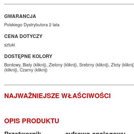
GWARANCJA
Polskiego Dystrybutora 2 lata
CENA DOTYCZY
sztuki
DOSTĘPNE KOLORY
Bordowy,
Biały (
kliknij
),
Zielony (
kliknij
),
Srebrny (
kliknij
),
Złoty (
kliknij
(
kliknij
),
Czarny (
kliknij
)
NAJWAŻNIEJSZE WŁAŚCIWOŚCI
OPIS PRODUKTU
Przetwornik cyfrowo-analogo