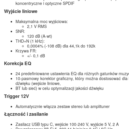
koncentryczne i optyczne SPDIF
Wyjście liniowe
Maksymalna moc wyjściowa:
2,1 V RMS
SNR:
120 dB (A-wt)
THD+N (1 kHz):
0,0004% (-108 dB) dla 44,1k do 192k
Krzywa FR:
+/- 0,1 dB
Korekcja EQ
24 predefiniowane ustawienia EQ dla różnych gatunków muz
10-pasmowy korektor graficzny, który można dostosować dla
dźwięku (wejście liniowe,
BT lub sieć) w celu optymalizacji jakości dźwięku
Trigger 12V
Automatycznie włącza zestaw stereo lub amplituner
Łączność i zasilanie
Zasilacz USB typu C, wejście 100-240 V, wyjście 5 V, 2 A