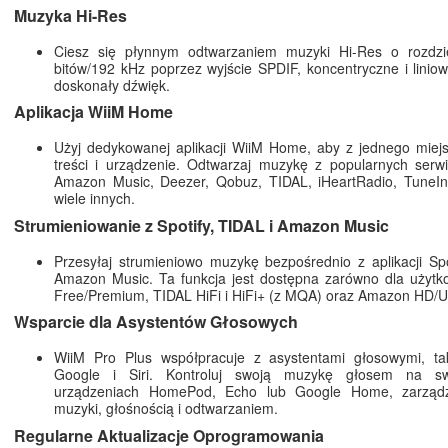
Muzyka Hi-Res
Ciesz się płynnym odtwarzaniem muzyki Hi-Res o rozdzi
bitów/192 kHz poprzez wyjście SPDIF, koncentryczne i liniow
doskonały dźwięk.
Aplikacja WiiM Home
Użyj dedykowanej aplikacji WiiM Home, aby z jednego miej
treści i urządzenie. Odtwarzaj muzykę z popularnych serwi
Amazon Music, Deezer, Qobuz, TIDAL, iHeartRadio, TuneIn
wiele innych.
Strumieniowanie z Spotify, TIDAL i Amazon Music
Przesyłaj strumieniowo muzykę bezpośrednio z aplikacji Spo
Amazon Music. Ta funkcja jest dostępna zarówno dla użytk
Free/Premium, TIDAL HiFi i HiFi+ (z MQA) oraz Amazon HD/U
Wsparcie dla Asystentów Głosowych
WiiM Pro Plus współpracuje z asystentami głosowymi, tak
Google i Siri. Kontroluj swoją muzykę głosem na swo
urządzeniach HomePod, Echo lub Google Home, zarząd
muzyki, głośnością i odtwarzaniem.
Regularne Aktualizacje Oprogramowania