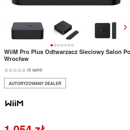
WiiM Pro Plus Odtwarzacz Sieciowy Salon P
Wrocław
☆
★
☆
★
☆
★
☆
★
☆
★
(0 opini)
AUTORYZOWANY DEALER
1 054 zł