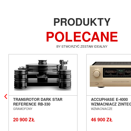
PRODUKTY
POLECANE
BY STWORZYĆ ZESTAW IDEALNY
TRANSROTOR DARK STAR
ACCUPHASE E-4000
REFERENCE RB-330
WZMACNIACZ ZINT
GRAMOFON ANALOGOWY
SALON POZNAŃ WR
GRAMOFONY
WZMACNIACZE
SALON POZNAŃ WROCŁAW
20 900 ZŁ
46 900 ZŁ