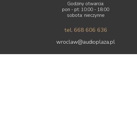
Godziny otwarcia:
pon - pt: 10:00 - 18:00
sobota: nieczynne
tel. 668 606 636
wroclaw@audioplaza.pl