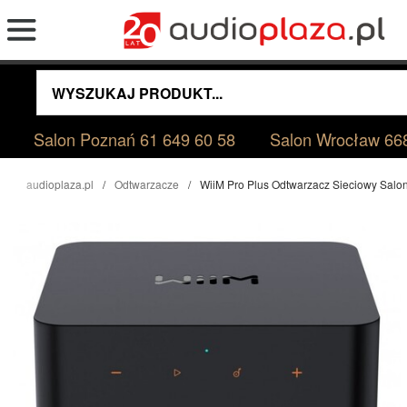
Salon Poznań
61 649 60 58
Salon Wrocław
66
audioplaza.pl
Odtwarzacze
WiiM Pro Plus Odtwarzacz Sieciowy Sal