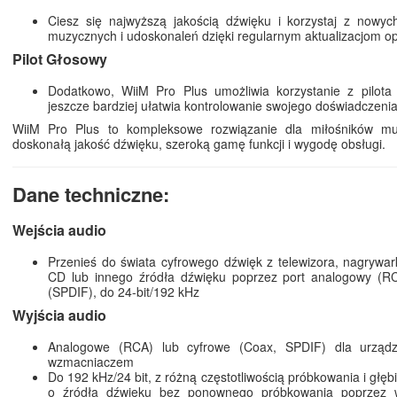
Ciesz się najwyższą jakością dźwięku i korzystaj z nowych
muzycznych i udoskonaleń dzięki regularnym aktualizacjom 
Pilot Głosowy
Dodatkowo, WiiM Pro Plus umożliwia korzystanie z pilota
jeszcze bardziej ułatwia kontrolowanie swojego doświadczen
WiiM Pro Plus to kompleksowe rozwiązanie dla miłośników muz
doskonałą jakość dźwięku, szeroką gamę funkcji i wygodę obsługi.
Dane techniczne:
Wejścia audio
Przenieś do świata cyfrowego dźwięk z telewizora, nagrywar
CD lub innego źródła dźwięku poprzez port analogowy (RC
(SPDIF), do 24-bit/192 kHz
Wyjścia audio
Analogowe (RCA) lub cyfrowe (Coax, SPDIF) dla urządz
wzmacniaczem
Do 192 kHz/24 bit, z różną częstotliwością próbkowania i głęb
o źródła dźwięku bez ponownego próbkowania poprzez wy