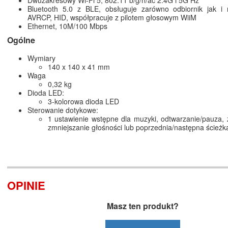
Dwuzakresowy Wi-Fi 5, 802.11 b/g/n/ac 2.4G i 5G Hz
Bluetooth 5.0 z BLE, obsługuje zarówno odbiornik jak i 
AVRCP, HID, współpracuje z pilotem głosowym WiiM
Ethernet, 10M/100 Mbps
Ogólne
Wymiary
140 x 140 x 41 mm
Waga
0,32 kg
Dioda LED:
3-kolorowa dioda LED
Sterowanie dotykowe:
1 ustawienie wstępne dla muzyki, odtwarzanie/pauza, 
zmniejszanie głośności lub poprzednia/następna ścieżk
OPINIE
Masz ten produkt?