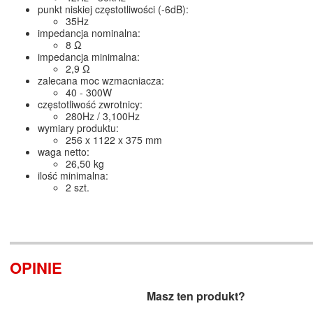
punkt niskiej częstotliwości (-6dB):
35Hz
impedancja nominalna:
8 Ω
impedancja minimalna:
2,9 Ω
zalecana moc wzmacniacza:
40 - 300W
częstotliwość zwrotnicy:
280Hz / 3,100Hz
wymiary produktu:
256 x 1122 x 375 mm
waga netto:
26,50 kg
ilość minimalna:
2 szt.
OPINIE
Masz ten produkt?