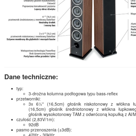
Dane techniczne:
typ:
3-drożna kolumna podłogowa typu bass-reflex
przetworniki:
3x 6½" (16,5cm) głośnik niskotonowy z włókna ł
(16,5cm) głośnik średniotonowy z włókna łupkow
głośnik wysokotonowy TAM z odwróconą kopułką z Al/
czułość (2,83V/1m):
92dB
pasmo przenoszenia (±3dB):
42Hz - 30kHz