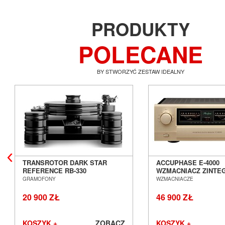
PRODUKTY
POLECANE
BY STWORZYĆ ZESTAW IDEALNY
TRANSROTOR DARK STAR
ACCUPHASE E-4000
REFERENCE RB-330
WZMACNIACZ ZINT
GRAMOFON ANALOGOWY
SALON POZNAŃ WR
GRAMOFONY
WZMACNIACZE
SALON POZNAŃ WROCŁAW
20 900 ZŁ
46 900 ZŁ
KOSZYK +
ZOBACZ
KOSZYK +