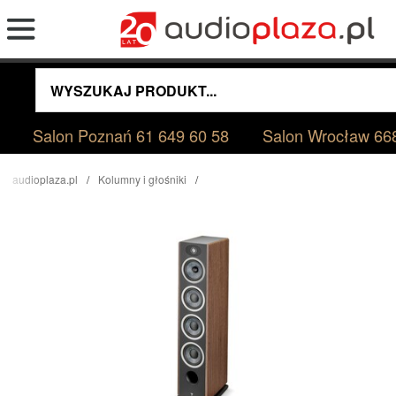
Salon Poznań
61 649 60 58
Salon Wrocław
66
audioplaza.pl
Kolumny i głośniki
Focal Vestia N°3 No3 Dark Wood Kolumny Podłogowe Salon Poznań Wrocław