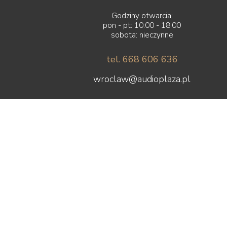
Godziny otwarcia:
pon - pt: 10:00 - 18:00
sobota: nieczynne
tel. 668 606 636
wroclaw@audioplaza.pl