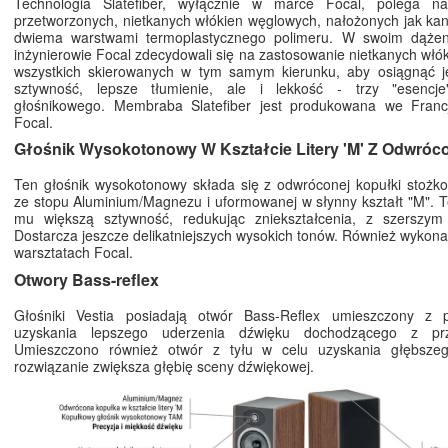
Technologia Slatefiber, wyłącznie w marce Focal, polega n
przetworzonych, nietkanych włókien węglowych, nałożonych jak k
dwiema warstwami termoplastycznego polimeru. W swoim dążeni
inżynierowie Focal zdecydowali się na zastosowanie nietkanych włó
wszystkich skierowanych w tym samym kierunku, aby osiągnąć j
sztywność, lepsze tłumienie, ale i lekkość - trzy "esencje
głośnikowego. Membraba Slatefiber jest produkowana we Franc
Focal.
Głośnik Wysokotonowy W Kształcie Litery 'M' Z Odwró
Ten głośnik wysokotonowy składa się z odwróconej kopułki stożk
ze stopu Aluminium/Magnezu i uformowanej w słynny kształt "M". Te
mu większą sztywność, redukując zniekształcenia, z szerszym 
Dostarcza jeszcze delikatniejszych wysokich tonów. Również wykona
warsztatach Focal.
Otwory Bass-reflex
Głośniki Vestia posiadają otwór Bass-Reflex umieszczony z
uzyskania lepszego uderzenia dźwięku dochodzącego z pr
Umieszczono również otwór z tyłu w celu uzyskania głębsze
rozwiązanie zwiększa głębię sceny dźwiękowej.