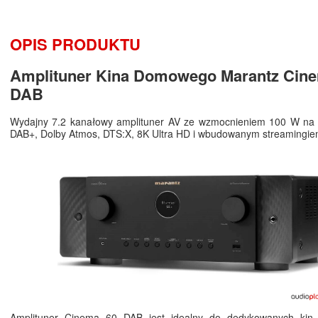
OPIS PRODUKTU
Amplituner Kina Domowego Marantz Cin
DAB
Wydajny 7.2 kanałowy amplituner AV ze wzmocnieniem 100 W na 
DAB+, Dolby Atmos, DTS:X, 8K Ultra HD i wbudowanym streamingi
Amplituner Cinema 60 DAB jest idealny do dedykowanych kin