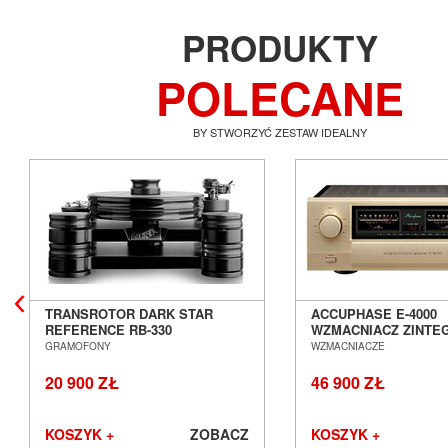
PRODUKTY
POLECANE
BY STWORZYĆ ZESTAW IDEALNY
TRANSROTOR DARK STAR
ACCUPHASE E-4000
REFERENCE RB-330
WZMACNIACZ ZINT
GRAMOFON ANALOGOWY
SALON POZNAŃ WR
GRAMOFONY
WZMACNIACZE
SALON POZNAŃ WROCŁAW
20 900 ZŁ
46 900 ZŁ
KOSZYK +
ZOBACZ
KOSZYK +