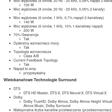
Moc wyjściowa (8 omów, 20 Hz - 20 kHz, 0,08% napęd 2-ka
100 W
Moc wyjściowa (8 omów, 20 Hz - 20 kHz, 0,05% 2 kanały)
-
Moc wyjściowa (6 omów, 1 kHz, 0,7% napęd 2-kanałowy)
140 W
Moc wyjściowa (6 omów, 1 kHz, 10% 1-kanałowy napęd)
200 W
70% Gwarancja
Tak
Dyskretny wzmacniacz mocy
Tak
Topologia wzmacniacza
Class A/B
Current Feedback Topology
Tak
Napęd bi-amp
przypisywalny
Wielokanałowe Technologie Surround
DTS
DTS HD Master, DTS:X, DTS Neural:X, DTS Virtual:X
Dolby
Dolby TrueHD, Dolby Atmos, Dolby Atmos Height Virtuali
Atmos Music, Dolby Surround
Maksymalna liczba kanałów przetwarzania (przedwzmacnia