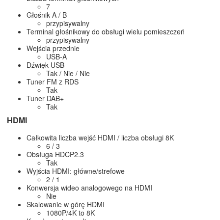
7
Głośnik A / B
przypisywalny
Terminal głośnikowy do obsługi wielu pomieszczeń
przypisywalny
Wejścia przednie
USB-A
Dźwięk USB
Tak / Nie / Nie
Tuner FM z RDS
Tak
Tuner DAB+
Tak
HDMI
Całkowita liczba wejść HDMI / liczba obsługi 8K
6 / 3
Obsługa HDCP2.3
Tak
Wyjścia HDMI: główne/strefowe
2 / 1
Konwersja wideo analogowego na HDMI
Nie
Skalowanie w górę HDMI
1080P/4K to 8K