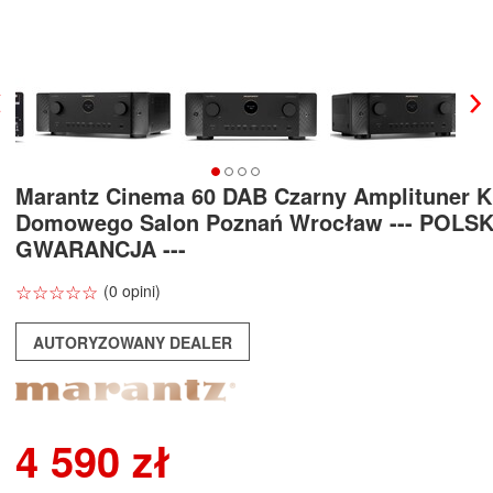
Marantz Cinema 60 DAB Czarny Amplituner K
Domowego Salon Poznań Wrocław --- POLS
GWARANCJA ---
☆
★
☆
★
☆
★
☆
★
☆
★
(0 opini)
AUTORYZOWANY DEALER
4 590 zł