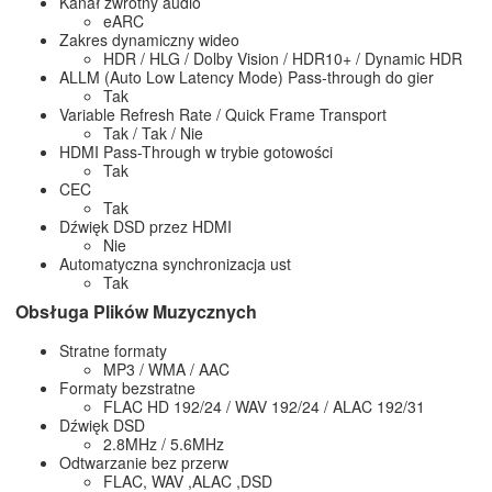
Kanał zwrotny audio
eARC
Zakres dynamiczny wideo
HDR / HLG / Dolby Vision / HDR10+ / Dynamic HDR
ALLM (Auto Low Latency Mode) Pass-through do gier
Tak
Variable Refresh Rate / Quick Frame Transport
Tak / Tak / Nie
HDMI Pass-Through w trybie gotowości
Tak
CEC
Tak
Dźwięk DSD przez HDMI
Nie
Automatyczna synchronizacja ust
Tak
Obsługa Plików Muzycznych
Stratne formaty
MP3 / WMA / AAC
Formaty bezstratne
FLAC HD 192/24 / WAV 192/24 / ALAC 192/31
Dźwięk DSD
2.8MHz / 5.6MHz
Odtwarzanie bez przerw
FLAC, WAV ,ALAC ,DSD