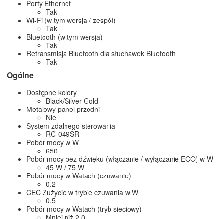
Porty Ethernet
Tak
Wi-Fi (w tym wersja / zespół)
Tak
Bluetooth (w tym wersja)
Tak
Retransmisja Bluetooth dla słuchawek Bluetooth
Tak
Ogólne
Dostępne kolory
Black/Silver-Gold
Metalowy panel przedni
Nie
System zdalnego sterowania
RC-049SR
Pobór mocy w W
650
Pobór mocy bez dźwięku (włączanie / wyłączanie ECO) w 
45 W / 75 W
Pobór mocy w Watach (czuwanie)
0.2
CEC Zużycie w trybie czuwania w W
0.5
Pobór mocy w Watach (tryb sieciowy)
Mniej niż 2.0