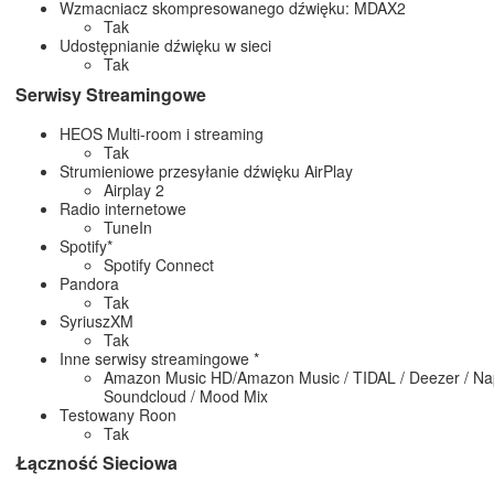
Wzmacniacz skompresowanego dźwięku: MDAX2
Tak
Udostępnianie dźwięku w sieci
Tak
Serwisy Streamingowe
HEOS Multi-room i streaming
Tak
Strumieniowe przesyłanie dźwięku AirPlay
Airplay 2
Radio internetowe
TuneIn
Spotify*
Spotify Connect
Pandora
Tak
SyriuszXM
Tak
Inne serwisy streamingowe *
Amazon Music HD/Amazon Music / TIDAL / Deezer / Nap
Soundcloud / Mood Mix
Testowany Roon
Tak
Łączność Sieciowa