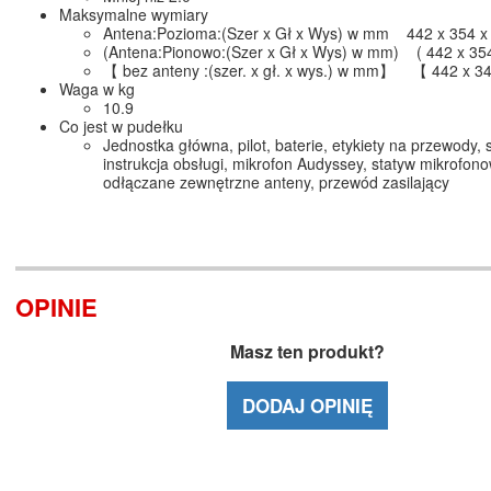
Maksymalne wymiary
Antena:Pozioma:(Szer x Gł x Wys) w mm 442 x 354 x
(Antena:Pionowo:(Szer x Gł x Wys) w mm) ( 442 x 354
【 bez anteny :(szer. x gł. x wys.) w mm】 【 442 x 3
Waga w kg
10.9
Co jest w pudełku
Jednostka główna, pilot, baterie, etykiety na przewody,
instrukcja obsługi, mikrofon Audyssey, statyw mikrofono
odłączane zewnętrzne anteny, przewód zasilający
OPINIE
Masz ten produkt?
DODAJ OPINIĘ