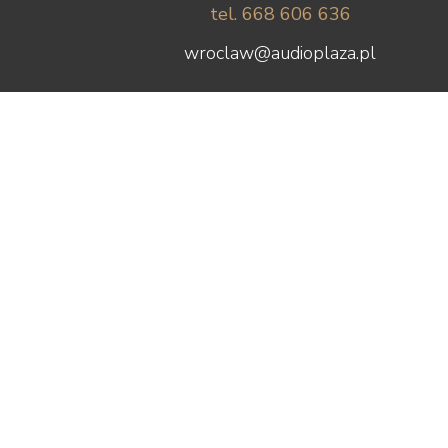
tel. 668 606 636
wroclaw@audioplaza.pl