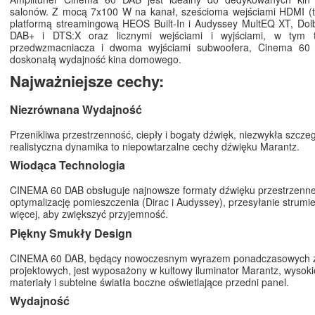
salonów. Z mocą 7x100 W na kanał, sześcioma wejściami HDMI (t
platformą streamingową HEOS Built-In i Audyssey MultEQ XT, Dol
DAB+ i DTS:X oraz licznymi wejściami i wyjściami, w tym t
przedwzmacniacza i dwoma wyjściami subwoofera, Cinema 60
doskonałą wydajność kina domowego.
Najważniejsze cechy:
Niezrównana Wydajność
Przenikliwa przestrzenność, ciepły i bogaty dźwięk, niezwykła szcze
realistyczna dynamika to niepowtarzalne cechy dźwięku Marantz.
Wiodąca Technologia
CINEMA 60 DAB obsługuje najnowsze formaty dźwięku przestrzenne
optymalizację pomieszczenia (Dirac i Audyssey), przesyłanie strumie
więcej, aby zwiększyć przyjemność.
Piękny Smukły Design
CINEMA 60 DAB, będący nowoczesnym wyrazem ponadczasowych 
projektowych, jest wyposażony w kultowy iluminator Marantz, wysokie
materiały i subtelne światła boczne oświetlające przedni panel.
Wydajność