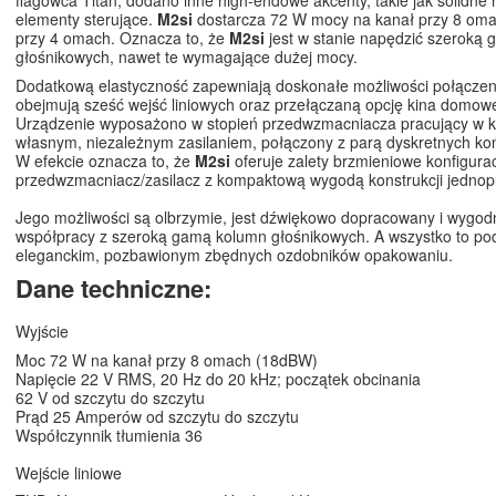
flagowca Titan, dodano inne high-endowe akcenty, takie jak solidne
elementy sterujące.
M2si
dostarcza 72 W mocy na kanał przy 8 oma
przy 4 omach. Oznacza to, że
M2si
jest w stanie napędzić szeroką
głośnikowych, nawet te wymagające dużej mocy.
Dodatkową elastyczność zapewniają doskonałe możliwości połączen
obejmują sześć wejść liniowych oraz przełączaną opcję kina domow
Urządzenie wyposażono w stopień przedwzmacniacza pracujący w kl
własnym, niezależnym zasilaniem, połączony z parą dyskretnych k
W efekcie oznacza to, że
M2si
oferuje zalety brzmieniowe konfigurac
przedwzmacniacz/zasilacz z kompaktową wygodą konstrukcji jednop
Jego możliwości są olbrzymie, jest dźwiękowo dopracowany i wygo
współpracy z szeroką gamą kolumn głośnikowych. A wszystko to p
eleganckim, pozbawionym zbędnych ozdobników opakowaniu.
Dane techniczne:
Wyjście
Moc 72 W na kanał przy 8 omach (18dBW)
Napięcie 22 V RMS, 20 Hz do 20 kHz; początek obcinania
62 V od szczytu do szczytu
Prąd 25 Amperów od szczytu do szczytu
Współczynnik tłumienia 36
Wejście liniowe