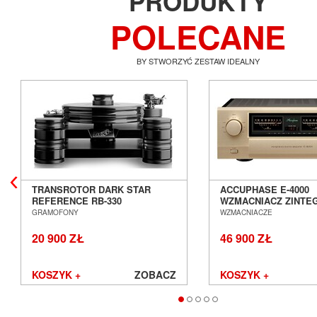
PRODUKTY
POLECANE
BY STWORZYĆ ZESTAW IDEALNY
TRANSROTOR DARK STAR
ACCUPHASE E-4000
REFERENCE RB-330
WZMACNIACZ ZINT
GRAMOFON ANALOGOWY
SALON POZNAŃ WR
GRAMOFONY
WZMACNIACZE
SALON POZNAŃ WROCŁAW
20 900 ZŁ
46 900 ZŁ
KOSZYK +
ZOBACZ
KOSZYK +