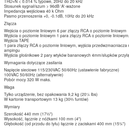
THD+N < 0.014 % typowe, 20Hz do 20 kHz
Stosunek sygnał/szum > 96dB 'A'-ważone
Impedancja wejściowa 40 k Ohm
Pasmo przenoszenia +0, -0.1dB, 10Hz do 20 kHz
Złącza
Wejścia o poziomie liniowym 6 par złączy RCA o poziomie liniowym
Wyjścia o poziomie liniowym 1 para złączy RCA o poziomie liniowym
Wyjścia TAPE
1 para złączy RCA o poziomie liniowym, wyjścia przedwzmacniacza n
ampingu
Wyjścia głośnikowe 2 pary wtyków bananowych 4mm/słupków przył
Wymagania dotyczące zasilania
Napięcie sieciowe 115/230VAC 50/60Hz (ustawienie fabryczne)
100VAC 50/60Hz (alternatywnie)
Pobór mocy 320 W maks.
Waga
Tylko urządzenie, bez opakowania 9,2 kg (20¼ lbs)
W kartonie transportowym 13 kg (30⅔ funtów)
Wymiary
Szerokość 440 mm (17⅓")
Wysokość, łącznie z nóżkami 100 mm (4")
Głębokość (od przodu do tyłu) łącznie z zaciskami 400 mm (15¾")