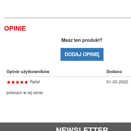
OPINIE
Masz ten produkt?
DODAJ OPINIĘ
Opinie użytkowników
Dodano
☆
★
☆
★
☆
★
☆
★
☆
★
Rafał
31-03-2022
polecam w tej cenie
NEWSLETTER