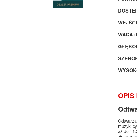
DOSTEP
WEJŚCI
WAGA (
GŁĘBOK
SZEROK
WYSOKO
OPIS
Odtwa
Odtwarzac
muzyki cy
aż do 11
zintegro