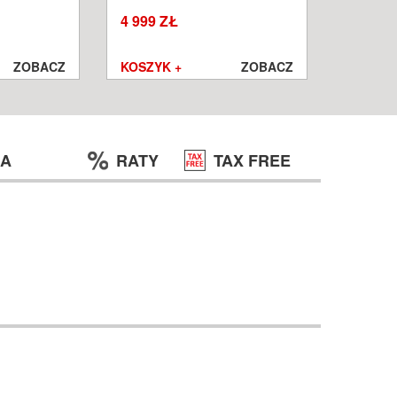
W
WROCŁ
4 999 ZŁ
1 250 ZŁ
999 ZŁ
ZOBACZ
KOSZYK +
ZOBACZ
KOSZYK
JA
RATY
TAX FREE