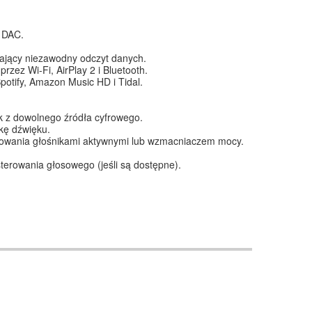
 DAC.
jący niezawodny odczyt danych.
zez Wi-Fi, AirPlay 2 i Bluetooth.
otify, Amazon Music HD i Tidal.
k z dowolnego źródła cyfrowego.
kę dźwięku.
erowania głośnikami aktywnymi lub wzmacniaczem mocy.
.
sterowania głosowego (jeśli są dostępne).