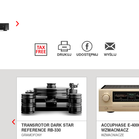
DRUKUJ
UDOSTĘPNIJ
WYŚLIJ
TRANSROTOR DARK STAR
ACCUPHASE E-400
REFERENCE RB-330
WZMACNIACZ
GRAMOFON ANALOGOWY
ZINTEGROWANY S
GRAMOFONY
WZMACNIACZE