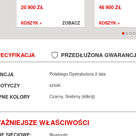
SALON POZNAŃ WROCŁAW
POZNAŃ WROCŁA
20 900 ZŁ
46 900 ZŁ
Z
KOSZYK +
ZOBACZ
KOSZYK +
PECYFIKACJA
PRZEDŁUŻONA GWARANC
NCJA
Polskiego Dystrybutora 2 lata
DOTYCZY
sztuki
PNE KOLORY
Czarny,
Srebrny (
kliknij
)
AŻNIEJSZE WŁAŚCIWOŚCI
E SIECIOWE:
Bluetooth