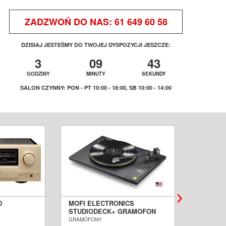
ZADZWOŃ DO NAS:
61 649 60 58
DZISIAJ JESTEŚMY DO TWOJEJ DYSPOZYCJI JESZCZE:
3
09
43
GODZINY
MINUTY
SEKUNDY
SALON CZYNNY: PON - PT 10:00 - 18:00, SB 10:00 - 14:00
0
MOFI ELECTRONICS
QUADRA
STUDIODECK+ GRAMOFON
BIAŁE 
ALON
SALON POZNAŃ WROCŁAW
PODŁOG
GRAMOFONY
KOLUMNY I