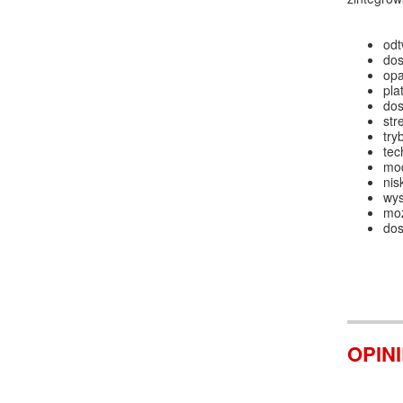
odt
dos
opa
pla
dos
str
try
tec
mod
nis
wys
moż
dos
OPIN