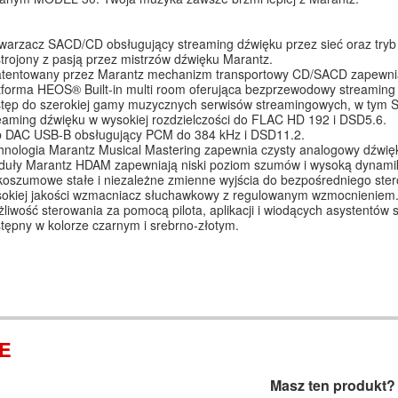
warzacz SACD/CD obsługujący streaming dźwięku przez sieć oraz tryb
trojony z pasją przez mistrzów dźwięku Marantz.
tentowany przez Marantz mechanizm transportowy CD/SACD zapewnia
tforma HEOS® Built-in multi room oferująca bezprzewodowy streaming pr
tęp do szerokiej gamy muzycznych serwisów streamingowych, w tym Sp
eaming dźwięku w wysokiej rozdzielczości do FLAC HD 192 i DSD5.6.
b DAC USB-B obsługujący PCM do 384 kHz i DSD11.2.
hnologia Marantz Musical Mastering zapewnia czysty analogowy dźwię
uły Marantz HDAM zapewniają niski poziom szumów i wysoką dynami
koszumowe stałe i niezależne zmienne wyjścia do bezpośredniego st
okiej jakości wzmacniacz słuchawkowy z regulowanym wzmocnieniem
liwość sterowania za pomocą pilota, aplikacji i wiodących asystentów 
tępny w kolorze czarnym i srebrno-złotym.
IE
Masz ten produkt?