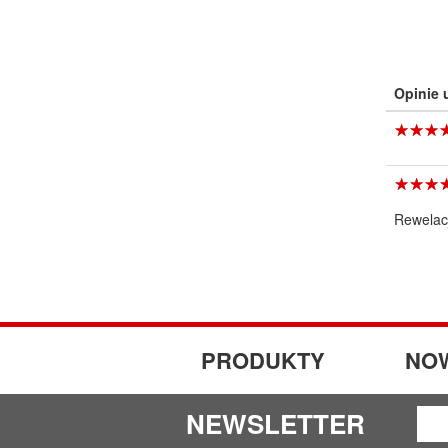
Opinie
☆
★
☆
★
☆
★
☆
★
☆
★
☆
★
Rewelac
PRODUKTY
NO
NEWSLETTER