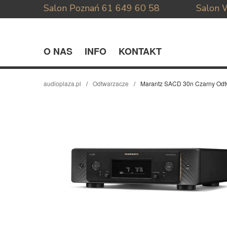
Salon Poznań
61 649 60 58
Salon 
O NAS
INFO
KONTAKT
audioplaza.pl
Odtwarzacze
Marantz SACD 30n Czarny Odt