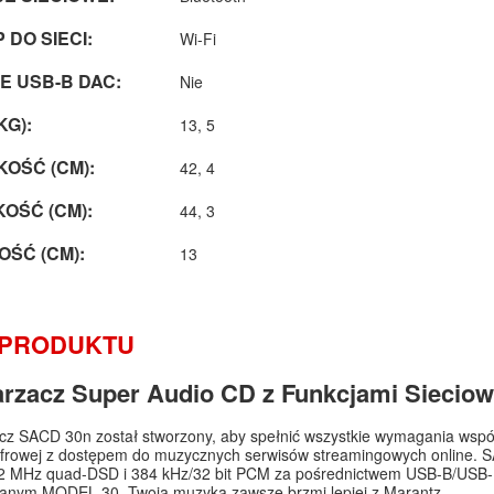
 DO SIECI:
Wi-Fi
E USB-B DAC:
Nie
KG):
13, 5
OŚĆ (CM):
42, 4
OŚĆ (CM):
44, 3
ŚĆ (CM):
13
 PRODUKTU
rzacz Super Audio CD z Funkcjami Sieci
z SACD 30n został stworzony, aby spełnić wszystkie wymagania współc
frowej z dostępem do muzycznych serwisów streamingowych online. SA
.2 MHz quad-DSD i 384 kHz/32 bit PCM za pośrednictwem USB-B/USB
wanym MODEL 30. Twoja muzyka zawsze brzmi lepiej z Marantz.