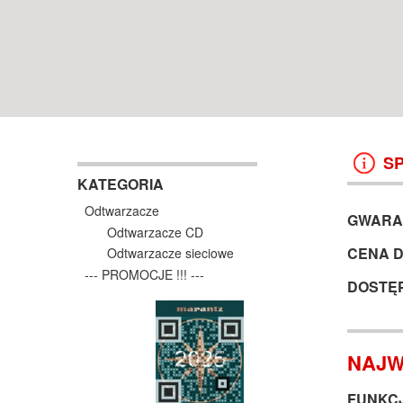
WROCŁAW
38 499 ZŁ
13 999 ZŁ
KOSZYK +
ZOBACZ
KOSZYK +
ZOBAC
S
KATEGORIA
Odtwarzacze
GWARA
Odtwarzacze CD
CENA 
Odtwarzacze sieciowe
--- PROMOCJE !!! ---
DOSTĘ
NAJW
FUNKCJ