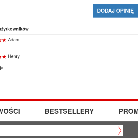
DODAJ OPINIĘ
 użytkowników
☆
★
☆
★
Adam
☆
★
☆
★
Henry.
ja.
WOŚCI
BESTSELLERY
PROM