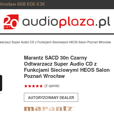
Wrocław
668 606 636
warzacz Super Audio CD z Funkcjami Sieciowymi HEOS Salon Poznań Wrocław
Marantz SACD 30n Czarny
Odtwarzacz Super Audio CD z
Funkcjami Sieciowymi HEOS Salon
Poznań Wrocław
☆
★
☆
★
☆
★
☆
★
☆
★
(2 opinie)
AUTORYZOWANY DEALER