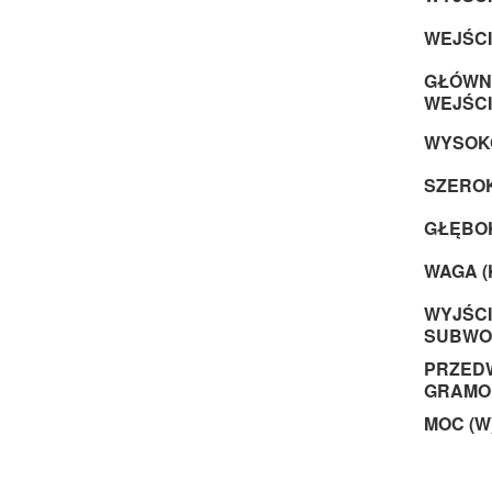
WEJŚCI
GŁÓWNE
WEJŚCI
WYSOKO
SZEROK
GŁĘBOK
WAGA (
WYJŚC
SUBWO
PRZED
GRAMO
MOC (W