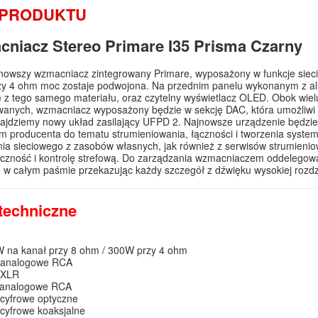
 PRODUKTU
niacz Stereo Primare I35 Prisma Czarny
jnowszy wzmacniacz zintegrowany Primare, wyposażony w funkcje siec
zy 4 ohm moc zostaje podwojona. Na przednim panelu wykonanym z al
z tego samego materiału, oraz czytelny wyświetlacz OLED. Obok wiel
wanych, wzmacniacz wyposażony będzie w sekcję DAC, która umożliw
ajdziemy nowy układ zasilający UFPD 2. Najnowsze urządzenie będzie
m producenta do tematu strumieniowania, łączności i tworzenia syste
ia sieciowego z zasobów własnych, jak również z serwisów strumieni
ączność i kontrolę strefową. Do zarządzania wzmacniaczem oddelego
e w całym paśmie przekazując każdy szczegół z dźwięku wysokiej rozdz
techniczne
 na kanał przy 8 ohm / 300W przy 4 ohm
a analogowe RCA
 XLR
e analogowe RCA
 cyfrowe optyczne
 cyfrowe koaksjalne