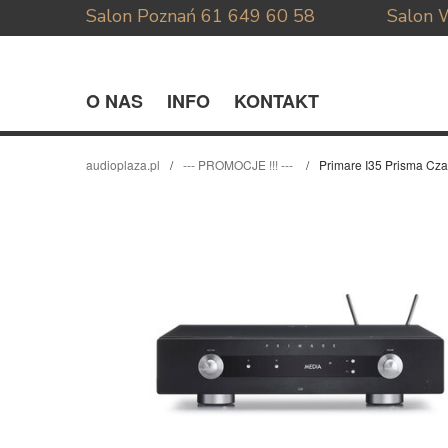
Salon Poznań
61 649 60 58
Salon 
O NAS
INFO
KONTAKT
audioplaza.pl
--- PROMOCJE !!! ---
Primare I35 Prisma Cz