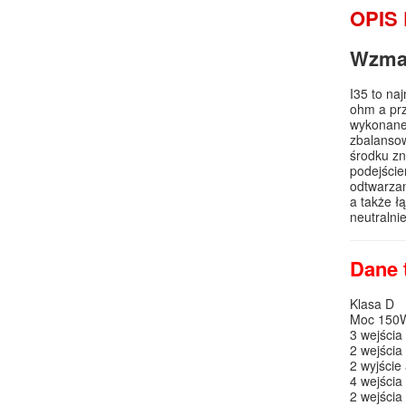
OPIS
Wzmac
I35 to na
ohm a pr
wykonane 
zbalanso
środku zn
podejście
odtwarzan
a także ł
neutralni
Dane 
Klasa D
Moc 150W
3 wejści
2 wejścia
2 wyjści
4 wejścia
2 wejścia