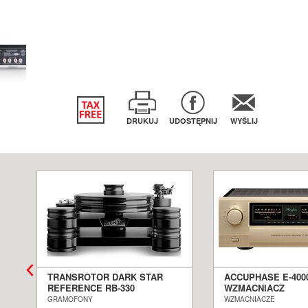
DRUKUJ
UDOSTĘPNIJ
WYŚLIJ
TRANSROTOR DARK STAR
ACCUPHASE E-400
REFERENCE RB-330
WZMACNIACZ
GRAMOFON ANALOGOWY
ZINTEGROWANY S
GRAMOFONY
WZMACNIACZE