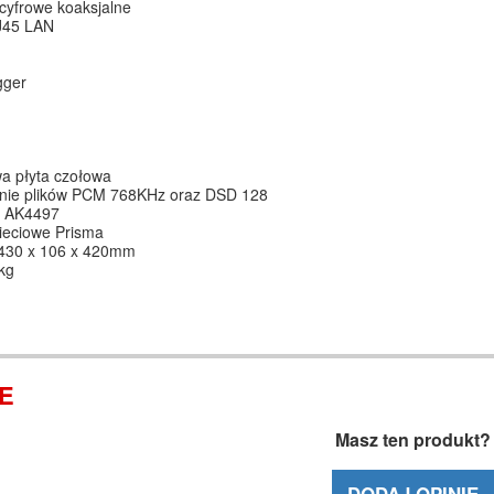
 cyfrowe koaksjalne
J45 LAN
gger
a płyta czołowa
nie plików PCM 768KHz oraz DSD 128
 AK4497
ieciowe Prisma
430 x 106 x 420mm
kg
IE
Masz ten produkt?
DODAJ OPINIĘ