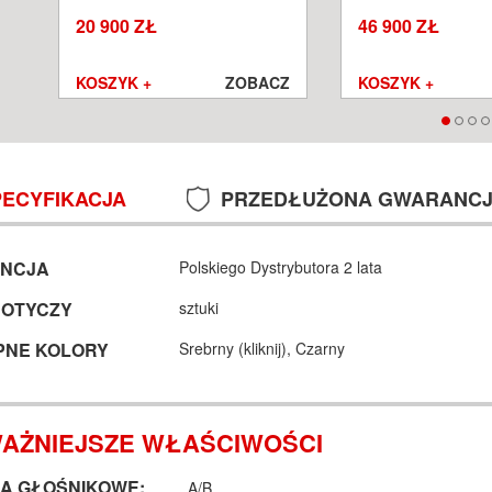
SALON POZNAŃ WROCŁAW
POZNAŃ WROCŁA
20 900 ZŁ
46 900 ZŁ
Z
KOSZYK +
ZOBACZ
KOSZYK +
PECYFIKACJA
PRZEDŁUŻONA GWARANC
NCJA
Polskiego Dystrybutora 2 lata
DOTYCZY
sztuki
PNE KOLORY
Srebrny (
kliknij
),
Czarny
AŻNIEJSZE WŁAŚCIWOŚCI
A GŁOŚNIKOWE:
, A/B