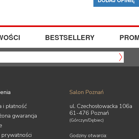
WOŚCI
BESTSELLERY
PROM
enia
Salon Poznań
 i płatność
ul. Czechosłowacka 106a
61-476 Poznań
żona gwarancja
(Górczyn/Dębiec)
e
a prywatności
Godziny otwarcia: