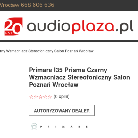
Wrocław
668 606 636
arny Wzmacniacz Stereofoniczny Salon Poznań Wrocław
Primare I35 Prisma Czarny
Wzmacniacz Stereofoniczny Salon
Poznań Wrocław
☆
★
☆
★
☆
★
☆
★
☆
★
(0 opini)
AUTORYZOWANY DEALER