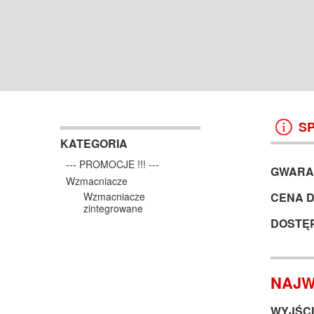
WROCŁAW
38 499 ZŁ
13 999 ZŁ
KOSZYK +
ZOBACZ
KOSZYK +
ZOBAC
S
KATEGORIA
--- PROMOCJE !!! ---
GWARA
Wzmacniacze
CENA 
Wzmacniacze
zintegrowane
DOSTĘ
NAJW
WYJŚCI