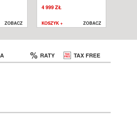
W
WROCŁ
4 999 ZŁ
1 250 ZŁ
999 ZŁ
ZOBACZ
KOSZYK +
ZOBACZ
KOSZYK
JA
RATY
TAX FREE