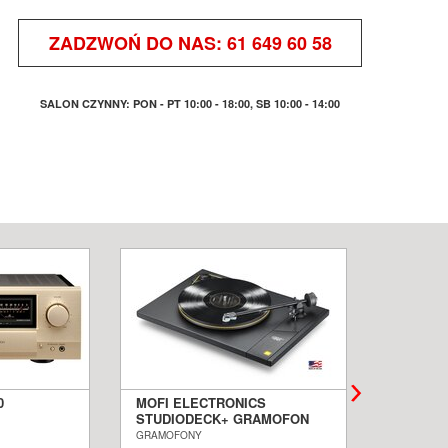
ZADZWOŃ DO NAS:
61 649 60 58
SALON CZYNNY: PON - PT 10:00 - 18:00, SB 10:00 - 14:00
0
MOFI ELECTRONICS
QUADRA
STUDIODECK+ GRAMOFON
BIAŁE 
ALON
SALON POZNAŃ WROCŁAW
PODŁOG
GRAMOFONY
KOLUMNY I