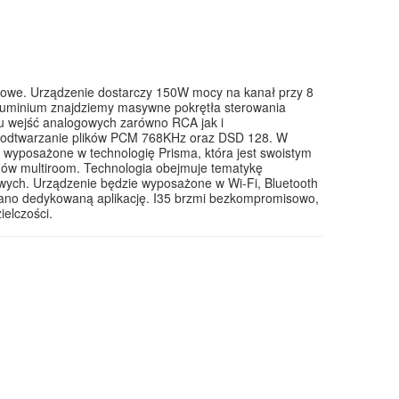
iowe. Urządzenie dostarczy 150W mocy na kanał przy 8
uminium znajdziemy masywne pokrętła sterowania
u wejść analogowych zarówno RCA jak i
i odtwarzanie plików PCM 768KHz oraz DSD 128. W
 wyposażone w technologię Prisma, która jest swoistym
mów multiroom. Technologia obejmuje tematykę
owych. Urządzenie będzie wyposażone w Wi-Fi, Bluetooth
wano dedykowaną aplikację. I35 brzmi bezkompromisowo,
ielczości.