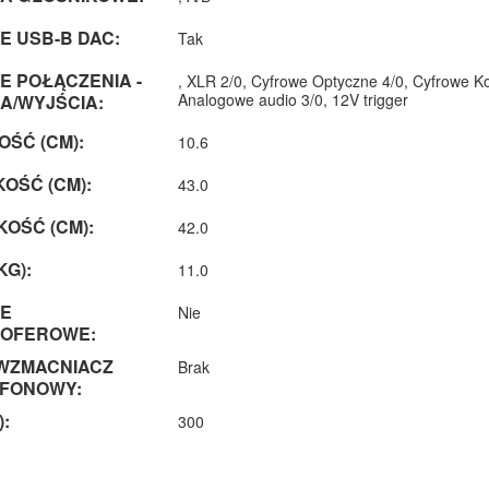
E USB-B DAC:
Tak
 POŁĄCZENIA -
, XLR 2/0, Cyfrowe Optyczne 4/0, Cyfrowe K
Analogowe audio 3/0, 12V trigger
A/WYJŚCIA:
ŚĆ (CM):
10.6
OŚĆ (CM):
43.0
OŚĆ (CM):
42.0
KG):
11.0
IE
Nie
OFEROWE:
WZMACNIACZ
Brak
FONOWY:
):
300