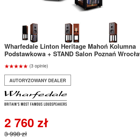
Wharfedale Linton Heritage Mahoń Kolumna
Podstawkowa + STAND Salon Poznań Wrocł
☆
★
☆
★
☆
★
☆
★
☆
★
(3 opinie)
AUTORYZOWANY DEALER
2 760 zł
3 998 zł