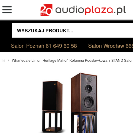
Salon Poznań
61 649 60 58
Salon Wrocław
66
niki
Wharfedale Linton Heritage Mahoń Kolumna Podstawkowa + STAND Salo