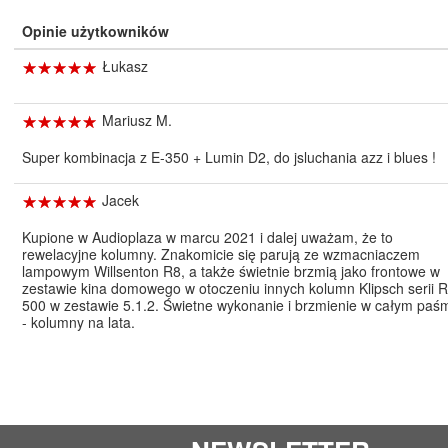
Opinie użytkowników
☆
★
☆
★
☆
★
☆
★
☆
★
Łukasz
☆
★
☆
★
☆
★
☆
★
☆
★
Mariusz M.
Super kombinacja z E-350 + Lumin D2, do jsluchania azz i blues !
☆
★
☆
★
☆
★
☆
★
☆
★
Jacek
Kupione w Audioplaza w marcu 2021 i dalej uważam, że to
rewelacyjne kolumny. Znakomicie się parują ze wzmacniaczem
lampowym Willsenton R8, a także świetnie brzmią jako frontowe w
zestawie kina domowego w otoczeniu innych kolumn Klipsch serii R
500 w zestawie 5.1.2. Świetne wykonanie i brzmienie w całym paś
- kolumny na lata.