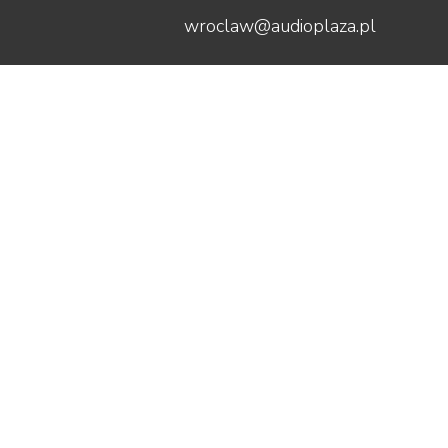
wroclaw@audioplaza.pl