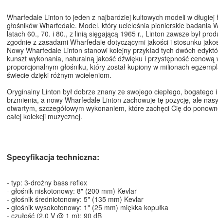
Wharfedale Linton to jeden z najbardziej kultowych modeli w długiej h
głośników Wharfedale. Model, który ucieleśnia pionierskie badania 
latach 60., 70. i 80., z linią sięgającą 1965 r., Linton zawsze był pr
zgodnie z zasadami Wharfedale dotyczącymi jakości i stosunku jakoś
Nowy Wharfedale Linton stanowi kolejny przykład tych dwóch edyk
kunszt wykonania, naturalną jakość dźwięku i przystępność cenową 
proporcjonalnym głośniku, który został kupiony w milionach egzemp
świecie dzięki różnym wcieleniom.
Oryginalny Linton był dobrze znany ze swojego ciepłego, bogatego i
brzmienia, a nowy Wharfedale Linton zachowuje tę pozycję, ale nas
otwartym, szczegółowym wykonaniem, które zachęci Cię do ponow
całej kolekcji muzycznej.
Specyfikacja techniczna:
- typ: 3-drożny bass reflex
- głośnik niskotonowy: 8" (200 mm) Kevlar
- głośnik średniotonowy: 5" (135 mm) Kevlar
- głośnik wysokotonowy: 1" (25 mm) miękka kopułka
- czułość (2,0 V @ 1 m): 90 dB