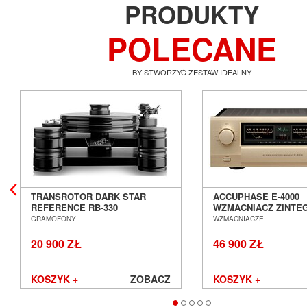
PRODUKTY
POLECANE
BY STWORZYĆ ZESTAW IDEALNY
TRANSROTOR DARK STAR
ACCUPHASE E-4000
REFERENCE RB-330
WZMACNIACZ ZINT
GRAMOFON ANALOGOWY
SALON POZNAŃ WR
GRAMOFONY
WZMACNIACZE
SALON POZNAŃ WROCŁAW
20 900 ZŁ
46 900 ZŁ
KOSZYK +
ZOBACZ
KOSZYK +