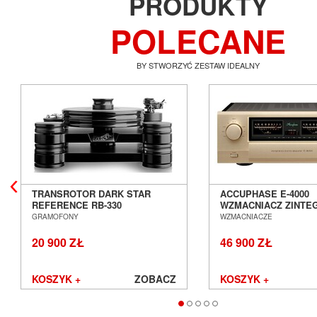
PRODUKTY
POLECANE
BY STWORZYĆ ZESTAW IDEALNY
TRANSROTOR DARK STAR
ACCUPHASE E-4000
REFERENCE RB-330
WZMACNIACZ ZINT
GRAMOFON ANALOGOWY
SALON POZNAŃ WR
GRAMOFONY
WZMACNIACZE
SALON POZNAŃ WROCŁAW
20 900 ZŁ
46 900 ZŁ
KOSZYK +
ZOBACZ
KOSZYK +