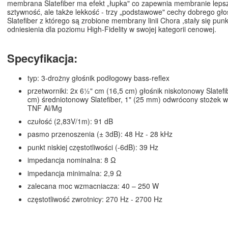
membrana Slatefiber ma efekt „łupka" co zapewnia membranie lepsze
sztywność, ale także lekkość - trzy „podstawowe" cechy dobrego gło
Slatefiber z którego są zrobione membrany linii Chora ,stały się pun
odniesienia dla poziomu High-Fidelity w swojej kategorii cenowej.
Specyfikacja:
typ: 3-drożny głośnik podłogowy bass-reflex
przetworniki: 2x 6½" cm (16,5 cm) głośnik niskotonowy Slatefi
cm) średniotonowy Slatefiber, 1" (25 mm) odwrócony stożek
TNF Al/Mg
czułość (2,83V/1m): 91 dB
pasmo przenoszenia (± 3dB): 48 Hz - 28 kHz
punkt niskiej częstotliwości (-6dB): 39 Hz
impedancja nominalna: 8 Ω
impedancja minimalna: 2,9 Ω
zalecana moc wzmacniacza: 40 – 250 W
częstotliwość zwrotnicy: 270 Hz - 2700 Hz