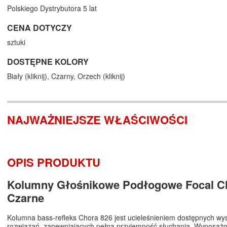
Polskiego Dystrybutora 5 lat
CENA DOTYCZY
sztuki
DOSTĘPNE KOLORY
Biały (
kliknij
),
Czarny,
Orzech (
kliknij
)
NAJWAŻNIEJSZE WŁAŚCIWOŚCI
OPIS PRODUKTU
Kolumny Głośnikowe Podłogowe Focal C
Czarne
Kolumna bass-refleks Chora 826 jest ucieleśnieniem dostępnych wys
rozwiązań, zapewniających pełną przyjemność słuchania. Wyposaż