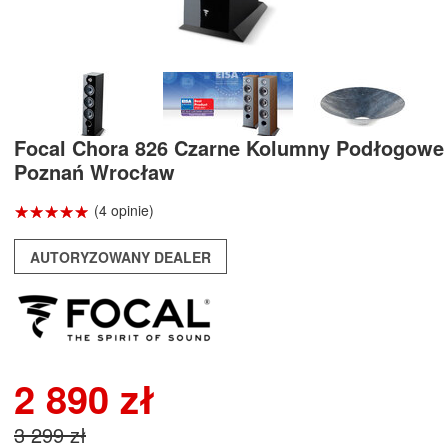
Focal Chora 826 Czarne Kolumny Podłogowe
Poznań Wrocław
☆
★
☆
★
☆
★
☆
★
☆
★
(4 opinie)
AUTORYZOWANY DEALER
2 890 zł
3 299 zł