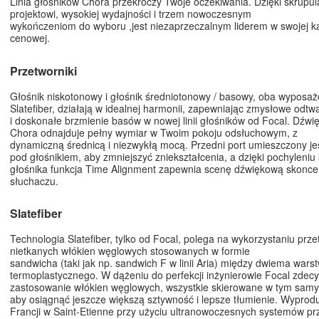
Linia głośników Chora przekroczy Twoje oczekiwania. Dzięki skrupu
projektowi, wysokiej wydajności i trzem nowoczesnym
wykończeniom do wyboru ,jest niezaprzeczalnym liderem w swojej ka
cenowej.
Przetworniki
Głośnik niskotonowy i głośnik średniotonowy / basowy, oba wyposa
Slatefiber, działają w idealnej harmonii, zapewniając zmysłowe odtw
i doskonałe brzmienie basów w nowej linii głośników od Focal. Dźwięk
Chora odnajduje pełny wymiar w Twoim pokoju odsłuchowym, z
dynamiczną średnicą i niezwykłą mocą. Przedni port umieszczony je
pod głośnikiem, aby zmniejszyć zniekształcenia, a dzięki pochyleniu 
głośnika funkcja Time Alignment zapewnia scenę dźwiękową skonc
słuchaczu.
Slatefiber
Technologia Slatefiber, tylko od Focal, polega na wykorzystaniu prz
nietkanych włókien węglowych stosowanych w formie
sandwicha (taki jak np. sandwich F w linii Aria) między dwiema wars
termoplastycznego. W dążeniu do perfekcji inżynierowie Focal zdecy
zastosowanie włókien węglowych, wszystkie skierowane w tym samy
aby osiągnąć jeszcze większą sztywność i lepsze tłumienie. Wypro
Francji w Saint-Etienne przy użyciu ultranowoczesnych systemów p