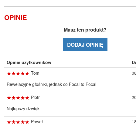
OPINIE
Masz ten produkt?
DODAJ OPINIĘ
Opinie użytkowników
D
☆
★
☆
★
☆
★
☆
★
☆
★
Tom
0
Rewelacyjne głośniki, jednak co Focal to Focal
☆
★
☆
★
☆
★
☆
★
☆
★
Piotr
2
Najlepszy dźwięk
☆
★
☆
★
☆
★
☆
★
☆
★
Paweł
1