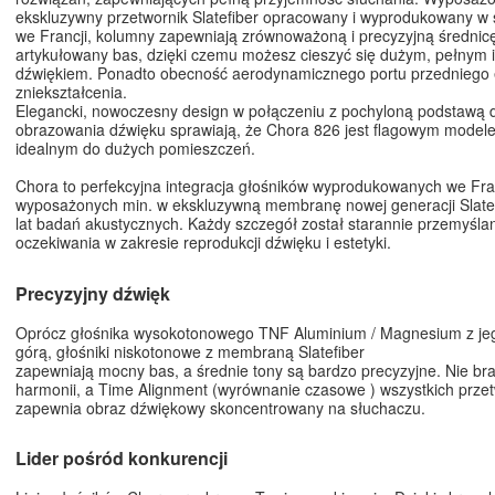
ekskluzywny przetwornik Slatefiber opracowany i wyprodukowany w s
we Francji, kolumny zapewniają zrównoważoną i precyzyjną średnicę
artykułowany bas, dzięki czemu możesz cieszyć się dużym, pełnym 
dźwiękiem. Ponadto obecność aerodynamicznego portu przedniego e
zniekształcenia.
Elegancki, nowoczesny design w połączeniu z pochyloną podstawą 
obrazowania dźwięku sprawiają, że Chora 826 jest flagowym modelem 
idealnym do dużych pomieszczeń.
Chora to perfekcyjna integracja głośników wyprodukowanych we Fran
wyposażonych min. w ekskluzywną membranę nowej generacji Slatef
lat badań akustycznych. Każdy szczegół został starannie przemyślan
oczekiwania w zakresie reprodukcji dźwięku i estetyki.
Precyzyjny dźwięk
Oprócz głośnika wysokotonowego TNF Aluminium / Magnesium z jeg
górą, głośniki niskotonowe z membraną Slatefiber
zapewniają mocny bas, a średnie tony są bardzo precyzyjne. Nie bra
harmonii, a Time Alignment (wyrównanie czasowe ) wszystkich prze
zapewnia obraz dźwiękowy skoncentrowany na słuchaczu.
Lider pośród konkurencji