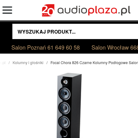
Salon Poznań
61 649 60 58
Salon Wrocław
66
a.pl
Kolumny i głośniki
Focal Chora 826 Czarne Kolumny Podłogowe Salo