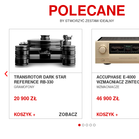
POLECANE
BY STWORZYĆ ZESTAW IDEALNY
TRANSROTOR DARK STAR
ACCUPHASE E-4000
REFERENCE RB-330
WZMACNIACZ ZINT
GRAMOFON ANALOGOWY
SALON POZNAŃ WR
GRAMOFONY
WZMACNIACZE
SALON POZNAŃ WROCŁAW
20 900 ZŁ
46 900 ZŁ
KOSZYK +
ZOBACZ
KOSZYK +