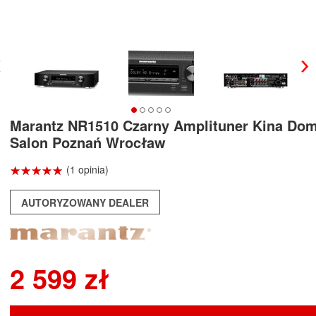
Marantz NR1510 Czarny Amplituner Kina D
Salon Poznań Wrocław
☆
★
☆
★
☆
★
☆
★
☆
★
(1 opinia)
AUTORYZOWANY DEALER
2 599 zł