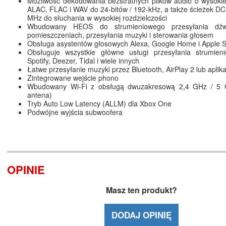
Możliwość dekodowania bezstratnych plików audio o wysokiej
ALAC, FLAC i WAV do 24-bitów / 192-kHz, a także ścieżek DC
MHz do słuchania w wysokiej rozdzielczości
Wbudowany HEOS do strumieniowego przesyłania dźw
pomieszczeniach, przesyłania muzyki i sterowania głosem
Obsługa asystentów głosowych Alexa, Google Home i Apple Si
Obsługuje wszystkie główne usługi przesyłania strumie
Spotify, Deezer, Tidal i wiele innych
Łatwe przesyłanie muzyki przez Bluetooth, AirPlay 2 lub apli
Zintegrowane wejście phono
Wbudowany Wi-Fi z obsługą dwuzakresową 2,4 GHz / 5 
antena)
Tryb Auto Low Latency (ALLM) dla Xbox One
Podwójne wyjścia subwoofera
OPINIE
Masz ten produkt?
DODAJ OPINIĘ