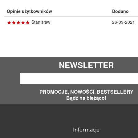
Opinie użytkowników
Dodano
☆
★
☆
★
☆
★
☆
★
☆
★
Stanisław
26-09-2021
NEWSLETTER
PROMOCJE, NOWOŚCI, BESTSELLERY
Bądź na bieżąco!
Informacje