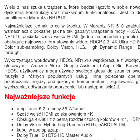
Wielu z nas szuka urządzenia, które będzie łączyło w sobie now
dyskretną konstrukcję oraz maksimum funkcjonalności. Jest to d
amplitunera Marantza NR1510
Najważniejsze jednak to co w środku. W Marantz NR1510 znajduje
wzmacniacz o pokaźnej jak na taki gabaryt urządzenia mocy – 85W
NR1510 posiada sześć wejść HDMI (jedno na przednim panelu).
obsługuje najnowsze formatowanie wideo: HDCP 2.3, 4K Ultra HD 6
Color sub-sampling, Dolby Vision, HLG, High Dynamic Range i 
through.
Wykorzystując wbudowany HEOS, NR1510 współpracuje z wiodący
głosowymi - Amazon Alexa, Google Assistant i Apple Siri. Korzysta
HEOS, użytkownicy mogą używać swojego głosu do strumieniowe
muzyki z różnych popularnych usług. Inne polecenia obejm
przełączania między podłączonymi komponentami, regulowania gło
wyciszania, odtwarzania poprzedniej lub następnej ścieżki.
Najważniejsze funkcje
amplituner 5.2 o mocy 85 W/kanał
Sześć wejść HDMI ze skalowaniem 4K
Obsługa 4K/60Hz z pełną rozdzielczością kolorów 4:4:4, HDR
Dolby Vision, Hybrid Log-Gamma (HLG), eARC i ALLM,
kupuj w audioplaza.pl
Dolby TrueHD i DTS-HD Master Audio