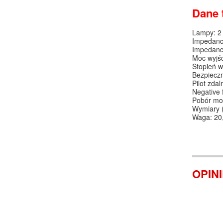
Dane 
Lampy: 2
Impedanc
Impedanc
Moc wyjś
Stopień wy
Bezpieczn
Pilot zda
Negative 
Pobór mo
Wymiary 
Waga: 20
OPIN