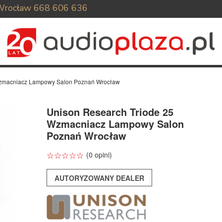
Wrocław
668 606 636
Wzmacniacz Lampowy Salon Poznań Wrocław
Unison Research Triode 25
Wzmacniacz Lampowy Salon
Poznań Wrocław
☆
★
☆
★
☆
★
☆
★
☆
★
(0 opini)
AUTORYZOWANY DEALER