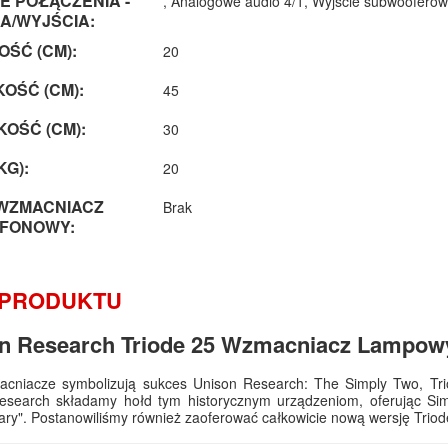
 POŁĄCZENIA -
, Analogowe audio 4/1, Wyjście subwoofero
A/WYJŚCIA:
ŚĆ (CM):
20
OŚĆ (CM):
45
OŚĆ (CM):
30
KG):
20
WZMACNIACZ
Brak
FONOWY:
 PRODUKTU
n Research Triode 25 Wzmacniacz Lampow
cniacze symbolizują sukces Unison Research: The Simply Two, Triod
esearch składamy hołd tym historycznym urządzeniom, oferując Simp
ary". Postanowiliśmy również zaoferować całkowicie nową wersję Triode