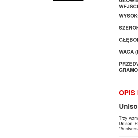
GŁÓWNE
WEJŚCI
WYSOKO
SZEROK
GŁĘBOK
WAGA (
PRZED
GRAMO
OPIS
Uniso
Trzy wzma
Unison R
"Annivers