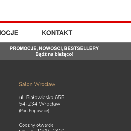
OCJE
KONTAKT
PROMOCJE, NOWOŚCI, BESTSELLERY
Bądź na bieżąco!
Salon Wrocław
ul. Białowieska 65B
54-234 Wrocław
(Port Popowice)
Godziny otwarcia:
pon - pt: 10:00 - 18:00