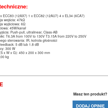
techniczne:
 x ECC83 (12AX7) 1 x ECC82 (12AU7) 4 x EL34 (6CA7)
ja wejścia: 47kΩ
ja wyjściowa: 6Ω
ciowa: 45W/kanał
jścia: Push-pull, ultralinear, Class-AB
iki: T6.3A from 100V to 130V T3.15A from 220V to 250V
lnego sterowania: IR, kotrola głośności
feedback: 5 dB lub 1.8 dB
cy: 300 W
(S x W x G): 450 x 200 x 300 mm
,00 kg
IE
Masz ten produkt?
DODAJ OPINIĘ