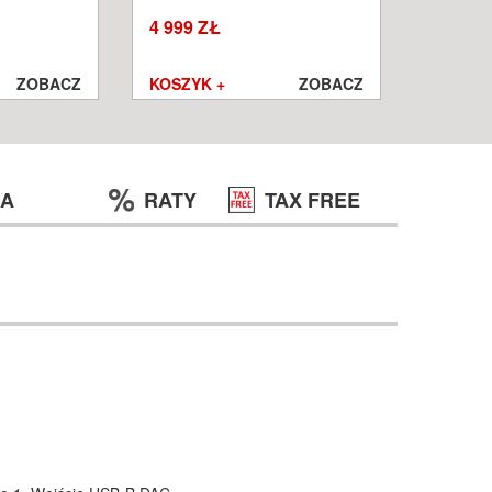
W
WROCŁ
4 999 ZŁ
1 250 ZŁ
999 ZŁ
ZOBACZ
KOSZYK +
ZOBACZ
KOSZYK
JA
RATY
TAX FREE