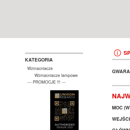
WROCŁAW
38 499 ZŁ
13 999 ZŁ
KOSZYK +
ZOBACZ
KOSZYK +
ZOBAC
S
KATEGORIA
Wzmacniacze
GWARA
Wzmacniacze lampowe
--- PROMOCJE !!! ---
NAJW
MOC (W
WEJŚCI