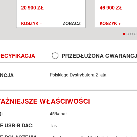
SALON POZNAŃ WROCŁAW
POZNAŃ WROCŁA
20 900 ZŁ
46 900 ZŁ
Z
KOSZYK +
ZOBACZ
KOSZYK +
PECYFIKACJA
PRZEDŁUŻONA GWARANC
NCJA
Polskiego Dystrybutora 2 lata
AŻNIEJSZE WŁAŚCIWOŚCI
):
45/kanał
E USB-B DAC:
Tak