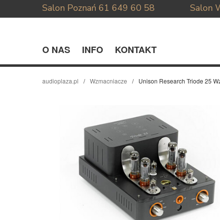
Salon Poznań
61 649 60 58
Salon 
O NAS
INFO
KONTAKT
audioplaza.pl
Wzmacniacze
Unison Research Triode 25 