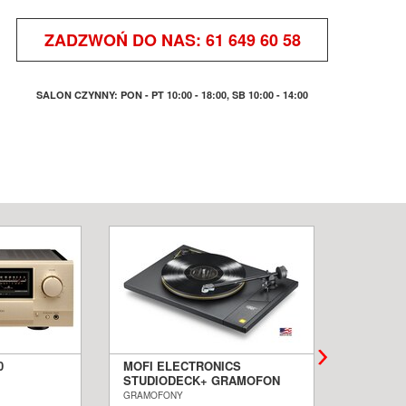
ZADZWOŃ DO NAS:
61 649 60 58
SALON CZYNNY: PON - PT 10:00 - 18:00, SB 10:00 - 14:00
0
MOFI ELECTRONICS
QUADRA
STUDIODECK+ GRAMOFON
BIAŁE 
ALON
SALON POZNAŃ WROCŁAW
PODŁOG
GRAMOFONY
KOLUMNY I