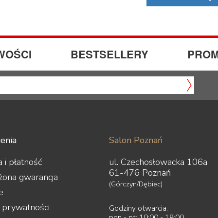
WOŚCI
BESTSELLERY
PROM
enia
Salon Poznań
 i płatność
ul. Czechosłowacka 106a
61-476 Poznań
żona gwarancja
(Górczyn/Dębiec)
e
a prywatności
Godziny otwarcia:
pon - pt: 10:00 - 18:00