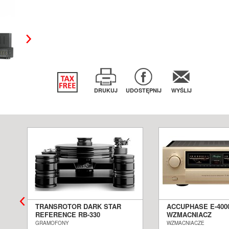
DRUKUJ
UDOSTĘPNIJ
WYŚLIJ
TRANSROTOR DARK STAR
ACCUPHASE E-400
REFERENCE RB-330
WZMACNIACZ
GRAMOFON ANALOGOWY
ZINTEGROWANY S
GRAMOFONY
WZMACNIACZE