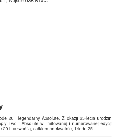
we 1, Wejście USB-B DAC
y
e 20 i legendarny Absolute. Z okazji 25-lecia urodzin
ly Two i Absolute w limitowanej i numerowanej edycji
 20 i nazwać ją, całkiem adekwatnie, Triode 25.