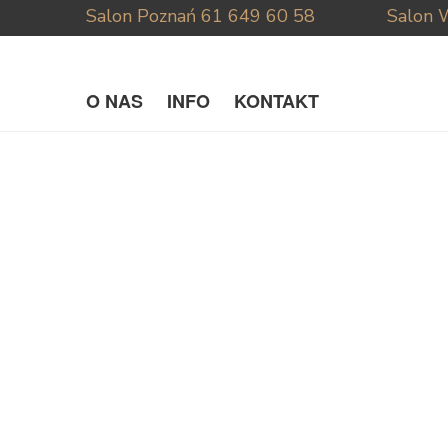
Salon Poznań
61 649 60 58
Salon 
O NAS
INFO
KONTAKT