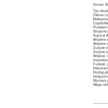
Zensor S
Typ obudo
Zakres cz
Maksymal
Częstotli
Przetworn
Strojenie 
Kupuj w 
Aktywne 
Aktywne s
Zużycie e
Zużycie e
Wejścia: 
Impedanc
Funkcje: 
Rekomend
Rodzaj gł
Dołączone
Wymiary 
Waga nett