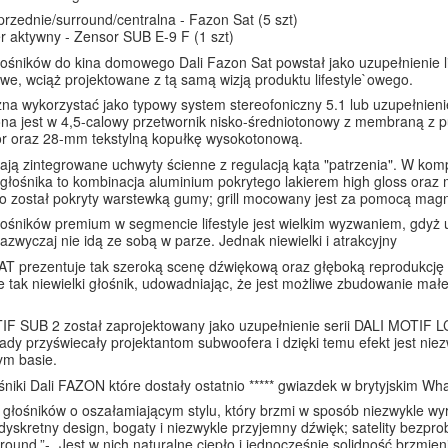
rzednie/surround/centralna - Fazon Sat (5 szt)
 aktywny - Zensor SUB E-9 F (1 szt)
ośników do kina domowego Dali Fazon Sat powstał jako uzupełnienie lin
e, wciąż projektowane z tą samą wizją produktu lifestyle`owego.
na wykorzystać jako typowy system stereofoniczny 5.1 lub uzupełnienie 
a jest w 4,5-calowy przetwornik nisko-średniotonowy z membraną z pul
tor oraz 28-mm tekstylną kopułkę wysokotonową.
mają zintegrowane uchwyty ścienne z regulacją kąta "patrzenia". W k
łośnika to kombinacja aluminium pokrytego lakierem high gloss oraz 
 został pokryty warstewką gumy; grill mocowany jest za pomocą mag
ośników premium w segmencie lifestyle jest wielkim wyzwaniem, gdyż 
azwyczaj nie idą ze sobą w parze. Jednak niewielki i atrakcyjny
 prezentuje tak szeroką scenę dźwiękową oraz głęboką reprodukcję b
e tak niewielki głośnik, udowadniając, że jest możliwe zbudowanie ma
F SUB 2 został zaprojektowany jako uzupełnienie serii DALI MOTIF LCR
dy przyświecały projektantom subwoofera i dzięki temu efekt jest niezw
ym basie.
niki Dali FAZON które dostały ostatnio ***** gwiazdek w brytyjskim Wha
 głośników o oszałamiającym stylu, który brzmi w sposób niezwykle wyr
 dyskretny design, bogaty i niezwykle przyjemny dźwięk; satelity bezp
round.”- „Jest w nich naturalne ciepło i jednocześnie solidność brzmieni