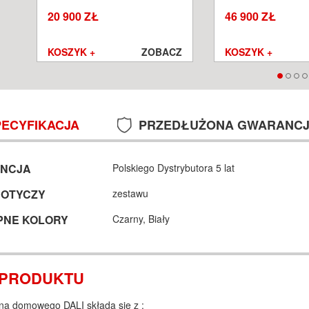
SALON POZNAŃ WROCŁAW
POZNAŃ WROCŁA
20 900 ZŁ
46 900 ZŁ
Z
KOSZYK +
ZOBACZ
KOSZYK +
PECYFIKACJA
PRZEDŁUŻONA GWARANC
NCJA
Polskiego Dystrybutora 5 lat
DOTYCZY
zestawu
PNE KOLORY
Czarny,
Biały
 PRODUKTU
na domowego DALI składa sie z :