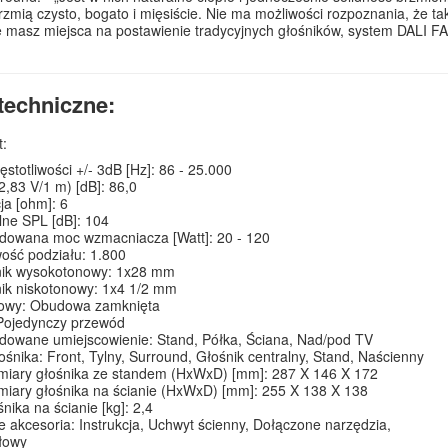
brzmią czysto, bogato i mięsiście. Nie ma możliwości rozpoznania, że tak
ie masz miejsca na postawienie tradycyjnych głośników, system DALI F
techniczne:
t:
ęstotliwości +/- 3dB [Hz]: 86 - 25.000
2,83 V/1 m) [dB]: 86,0
a [ohm]: 6
ne SPL [dB]: 104
owana moc wzmacniacza [Watt]: 20 - 120
wość podziału: 1.800
nik wysokotonowy: 1x28 mm
ik niskotonowy: 1x4 1/2 mm
owy: Obudowa zamknięta
 Pojedynczy przewód
owane umiejscowienie: Stand, Półka, Ściana, Nad/pod TV
ośnika: Front, Tylny, Surround, Głośnik centralny, Stand, Naścienny
miary głośnika ze standem (HxWxD) [mm]: 287 X 146 X 172
iary głośnika na ścianie (HxWxD) [mm]: 255 X 138 X 138
nika na ścianie [kg]: 2,4
 akcesoria: Instrukcja, Uchwyt ścienny, Dołączone narzędzia,
łowy