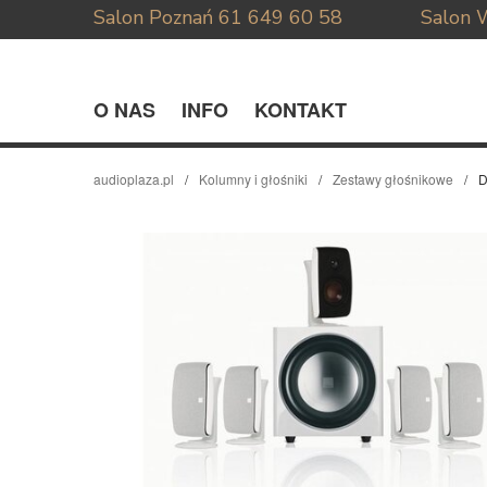
Salon Poznań
61 649 60 58
Salon 
O NAS
INFO
KONTAKT
audioplaza.pl
Kolumny i głośniki
Zestawy głośnikowe
D