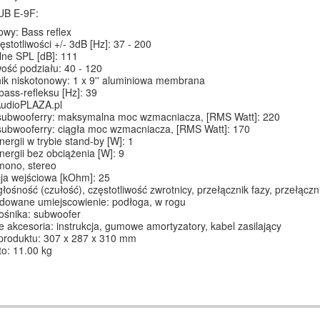
UB E-9F:
wy: Bass reflex
ęstotliwości +/- 3dB [Hz]: 37 - 200
ne SPL [dB]: 111
wość podziału: 40 - 120
ik niskotonowy: 1 x 9'' aluminiowa membrana
bass-refleksu [Hz]: 39
AudioPLAZA.pl
subwooferry: maksymalna moc wzmacniacza, [RMS Watt]: 220
ubwooferry: ciągła moc wzmacniacza, [RMS Watt]: 170
nergii w trybie stand-by [W]: 1
nergii bez obciążenia [W]: 9
mono, stereo
ja wejściowa [kOhm]: 25
głośność (czułość), częstotliwość zwrotnicy, przełącznik fazy, przełączn
owane umiejscowienie: podłoga, w rogu
ośnika: subwoofer
 akcesoria: instrukcja, gumowe amortyzatory, kabel zasilający
produktu: 307 x 287 x 310 mm
o: 11.00 kg