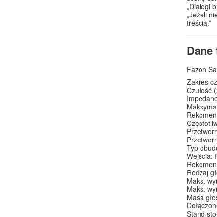
„Dialogi 
„Jeżeli n
treścią.”
Dane 
Fazon Sa
Zakres cz
Czułość (
Impedancj
Maksymal
Rekomend
Częstotli
Przetwor
Przetworn
Typ obud
Wejścia:
Rekomend
Rodzaj gł
Maks. wy
Maks. wym
Masa głoś
Dołączone
Stand sto