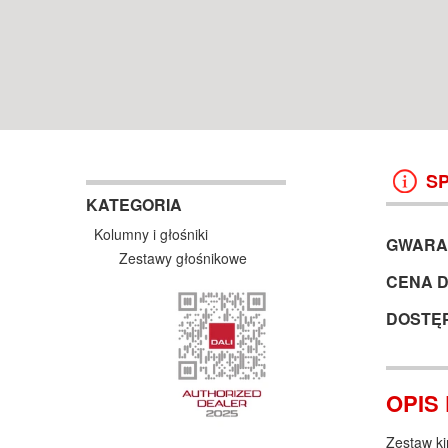
WROCŁAW
38 499 ZŁ
13 999 ZŁ
KOSZYK +
ZOBACZ
KOSZYK +
ZOBAC
S
KATEGORIA
Kolumny i głośniki
GWARA
Zestawy głośnikowe
CENA 
DOSTĘ
OPIS
Zestaw ki