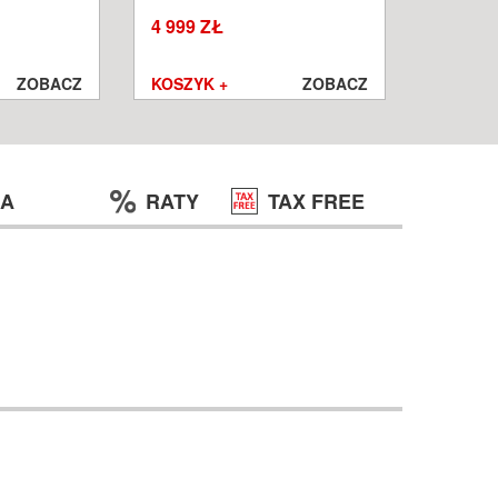
W
WROCŁ
4 999 ZŁ
1 250 ZŁ
999 ZŁ
ZOBACZ
KOSZYK +
ZOBACZ
KOSZYK
JA
RATY
TAX FREE