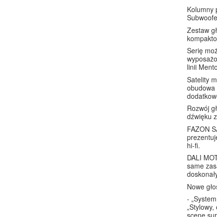
Kolumny p
Subwoofer
Zestaw gł
kompaktow
Serię moż
wyposażon
linii Men
Satelity 
obudowa g
dodatkowo
Rozwój gł
dźwięku z
FAZON SAT
prezentuj
hi-fi.
DALI MOTI
same zasa
doskonał
Nowe głoś
- „System
„Stylowy,
scenę sur