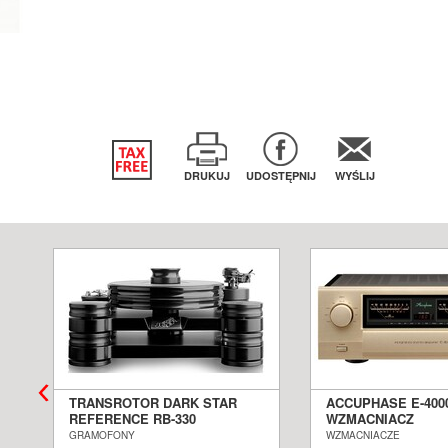
DRUKUJ
UDOSTĘPNIJ
WYŚLIJ
TRANSROTOR DARK STAR
ACCUPHASE E-400
REFERENCE RB-330
WZMACNIACZ
GRAMOFON ANALOGOWY
ZINTEGROWANY S
GRAMOFONY
WZMACNIACZE