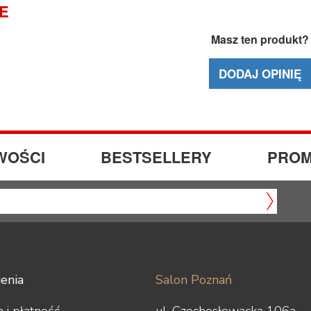
IE
Masz ten produkt?
DODAJ OPINIĘ
WOŚCI
BESTSELLERY
PROM
enia
Salon Poznań