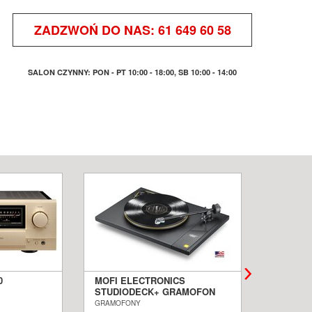
ZADZWOŃ DO NAS:
61 649 60 58
SALON CZYNNY: PON - PT 10:00 - 18:00, SB 10:00 - 14:00
0
MOFI ELECTRONICS
QUADRA
STUDIODECK+ GRAMOFON
BIAŁE 
ALON
SALON POZNAŃ WROCŁAW
PODŁOG
GRAMOFONY
KOLUMNY I