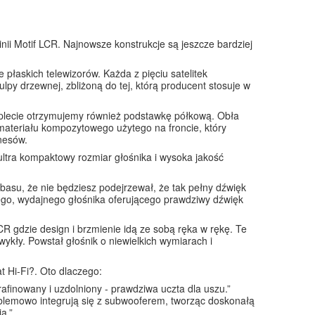
ii Motif LCR. Najnowsze konstrukcje są jeszcze bardziej
płaskich telewizorów. Każda z pięciu satelitek
py drzewnej, zbliżoną do tej, którą producent stosuje w
omplecie otrzymujemy również podstawkę półkową. Obła
materiału kompozytowego użytego na froncie, który
nesów.
ultra kompaktowy rozmiar głośnika i wysoka jakość
asu, że nie będziesz podejrzewał, że tak pełny dźwięk
łego, wydajnego głośnika oferującego prawdziwy dźwięk
 gdzie design i brzmienie idą ze sobą ręka w rękę. Te
ykły. Powstał głośnik o niewielkich wymiarach i
t Hi-Fi?. Oto dlaczego:
afinowany i uzdolniony - prawdziwa uczta dla uszu.”
roblemowo integrują się z subwooferem, tworząc doskonałą
a.”