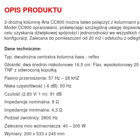
OPIS PRODUKTU
2-drożną kolumnę Aria CC900 można łatwo połączyć z kolumnami prze
Model CC900 opracowano, poświęcając szczególną uwagę dopasow
celu uzyskania dźwiękowej spójności i jednorodności we wszystkich 
konfiguracji. Zalecana do pomieszczeń od 20 m2 i odsłuchu z odleg
Dane techniczne:
Typ: dwudrożna centralna kolumna bass - reflex
Głośniki: dwa średnio-niskotonowe 16,5 cm. Flax, wysokotonowy 2
TNF z odwroconą kopułką
Pasmo przenoszenia: 57 Hz – 28 kHZ
Niska częstotliwość (-6 dB): 50 Hz
Czułość (2,83 V/ 1 m): 91 dB
Impedancja nominalna: 8 Ω
Impedancja minimalna: 4,3 Ω
Podział zwrotnicy: 2800 Hz
Zalecana moc wzmacniacza: 40 – 200 W
Wymiary: 200 x 533 x 245 mm