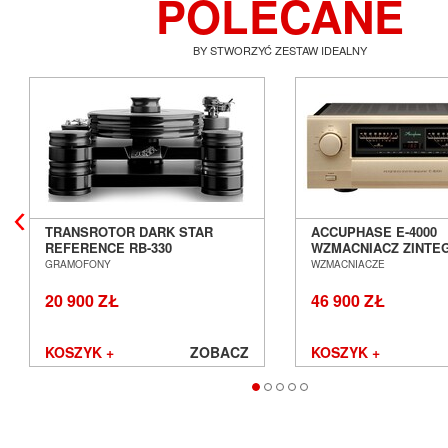
POLECANE
BY STWORZYĆ ZESTAW IDEALNY
TRANSROTOR DARK STAR
ACCUPHASE E-4000
REFERENCE RB-330
WZMACNIACZ ZINT
GRAMOFON ANALOGOWY
SALON POZNAŃ WR
GRAMOFONY
WZMACNIACZE
SALON POZNAŃ WROCŁAW
20 900 ZŁ
46 900 ZŁ
KOSZYK +
ZOBACZ
KOSZYK +