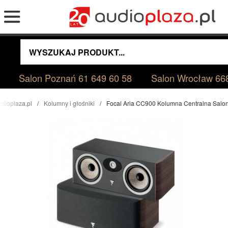
Salon Poznań
61 649 60 58
Salon Wrocław
66
udioplaza.pl
Kolumny i głośniki
Focal Aria CC900 Kolumna Centralna Salo