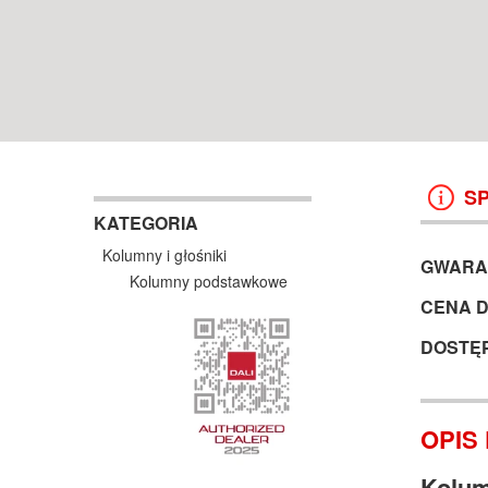
WROCŁAW
38 499 ZŁ
13 999 ZŁ
KOSZYK +
ZOBACZ
KOSZYK +
ZOBAC
S
KATEGORIA
Kolumny i głośniki
GWARA
Kolumny podstawkowe
CENA 
DOSTĘ
OPIS
Kolum