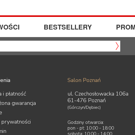
WOŚCI
BESTSELLERY
PROM
enia
Salon Poznań
 i płatność
ul. Czechosłowacka 106a
61-476 Poznań
żona gwarancja
(Górczyn/Dębiec)
e
a prywatności
Godziny otwarcia:
pon - pt: 10:00 - 18:00
min
sobota: 10:00 - 14:00