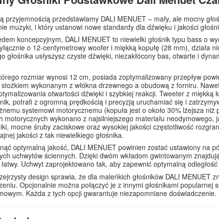
ą przyjemnością przedstawiamy DALI MENUET – mały, ale mocny głośn
ie muzyki, i który ustanowi nowe standardy dla dźwięku i jakości głoś
dem koncepcyjnym, DALI MENUET to niewielki głośnik typu bass o wymi
yłącznie o 12-centymetrowy woofer i miękką kopułę (28 mm), działa n
o głośnika usłyszysz czyste dźwięki, niezakłócony bas, otwarte i dyna
tórego rozmiar wynosi 12 cm, posiada zoptymalizowany przepływ powie
stożkiem wykonanym z włókna drzewnego a obudową z forniru. Nawet w
ptymalizowania otwartości dźwięki i szybkiej reakcji. Tweeter z miękką 
nik, potrafi z ogromną prędkością i precyzją uruchamiać się i zatrzym
ężnemu systemowi motorycznemu (kopuła jest o około 30% lżejsza ni
 motorycznych wykonano z najsilniejszego materiału neodymowego, ja
iki, mocne śruby zaciskowe oraz wysokiej jakości częstotliwość rozgra
jnej jakości z tak niewielkiego głośnika.
gnąć optymalną jakość, DALI MENUET powinien zostać ustawiony na p
ych uchwytów ściennych. Dzięki dwóm wkładom gwintowanym znajdując
 łatwy. Uchwyt zaprojektowano tak, aby zapewnić optymalną odległość 
rzejrzysty design sprawia, że dla maleńkich głośników DALI MENUET z
eniu. Opcjonalnie można połączyć je z innymi głośnikami popularnej 
mowym. Każda z tych opcji gwarantuje niezapomniane doświadczenie.