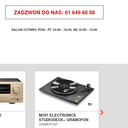
ZADZWOŃ DO NAS:
61 649 60 58
SALON CZYNNY: PON - PT 10:00 - 18:00, SB 10:00 - 14:00
0
MOFI ELECTRONICS
QUADRA
STUDIODECK+ GRAMOFON
BIAŁE 
ALON
SALON POZNAŃ WROCŁAW
PODŁOG
GRAMOFONY
KOLUMNY I