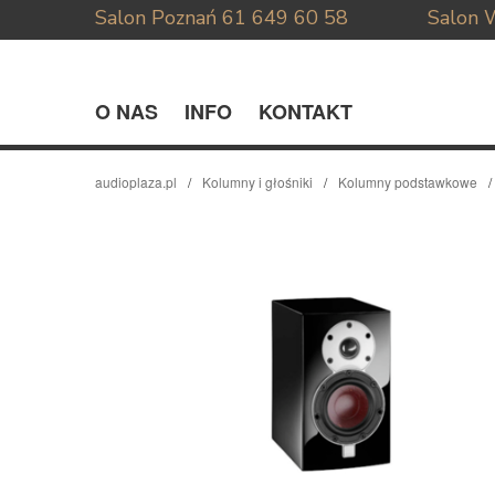
Salon Poznań
61 649 60 58
Salon 
O NAS
INFO
KONTAKT
audioplaza.pl
Kolumny i głośniki
Kolumny podstawkowe