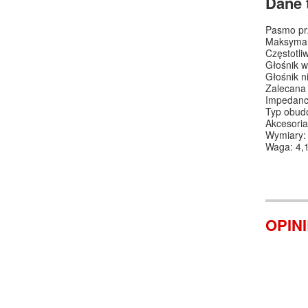
Dane 
Pasmo prz
Maksymal
Częstotli
Głośnik 
Głośnik n
Zalecana
Impedanc
Typ obudo
Akcesoria
Wymiary:
Waga:
4,
OPIN