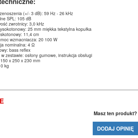
techniczne:
enoszenia (+/- 3 dB): 59 Hz - 26 kHz
ne SPL: 105 dB
wość zwrotnicy: 3,0 kHz
wysokotonowy: 25 mm miękka tekstylna kopułka
iskotonowy: 11,4 cm
 moc wzmacniacza: 20 100 W
ja nominalna: 4 Ω
wy: bass reflex
 w zestawie: osłony gumowe, instrukcja obsługi
 150 x 250 x 230 mm
10 kg
IE
Masz ten produkt?
DODAJ OPINIĘ