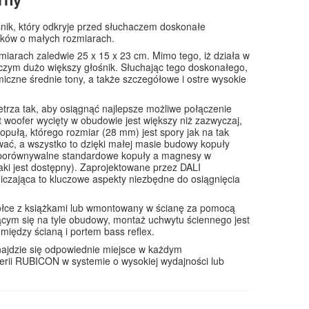
ik, który odkryje przed słuchaczem doskonałe
ników o małych rozmiarach.
arach zaledwie 25 x 15 x 23 cm. Mimo tego, iż działa w
iczym dużo większy głośnik. Słuchając tego doskonałego,
miczne średnie tony, a także szczegółowe i ostre wysokie
trza tak, aby osiągnąć najlepsze możliwe połączenie
oofer wycięty w obudowie jest większy niż zazwyczaj,
kopułą, którego rozmiar (28 mm) jest spory jak na tak
ywać, a wszystko to dzięki małej masie budowy kopuły
ż porównywalne standardowe kopuły a magnesy w
ki jest dostępny). Zaprojektowane przez DALI
niczająca to kluczowe aspekty niezbędne do osiągnięcia
ółce z książkami lub wmontowany w ścianę za pomocą
ym się na tyle obudowy, montaż uchwytu ściennego jest
między ścianą i portem bass reflex.
najdzie się odpowiednie miejsce w każdym
serii RUBICON w systemie o wysokiej wydajności lub