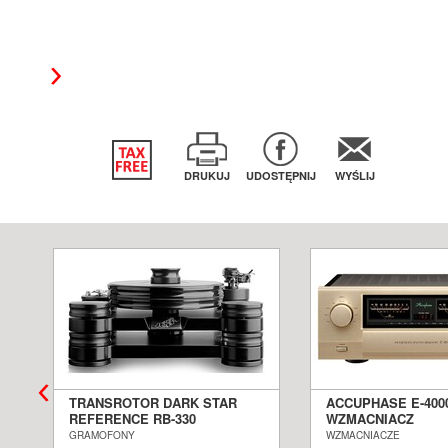
DRUKUJ
UDOSTĘPNIJ
WYŚLIJ
TRANSROTOR DARK STAR
ACCUPHASE E-400
REFERENCE RB-330
WZMACNIACZ
GRAMOFON ANALOGOWY
ZINTEGROWANY S
GRAMOFONY
WZMACNIACZE