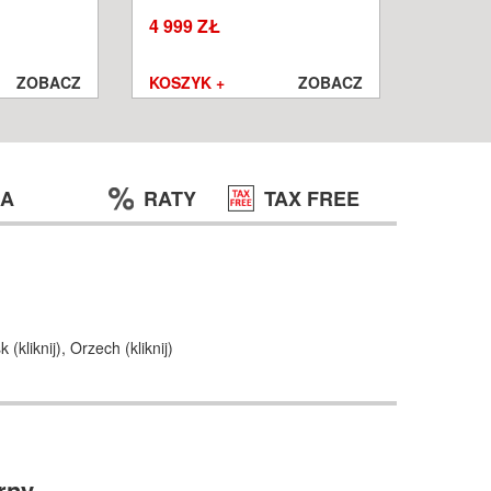
W
WROCŁ
4 999 ZŁ
1 250 ZŁ
999 ZŁ
ZOBACZ
KOSZYK +
ZOBACZ
KOSZYK
JA
RATY
TAX FREE
k (
kliknij
),
Orzech (
kliknij
)
rny