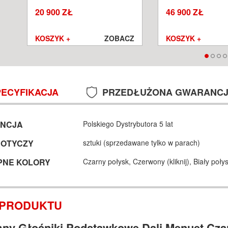
SALON POZNAŃ WROCŁAW
POZNAŃ WROCŁA
20 900 ZŁ
46 900 ZŁ
Z
KOSZYK +
ZOBACZ
KOSZYK +
PECYFIKACJA
PRZEDŁUŻONA GWARANC
NCJA
Polskiego Dystrybutora 5 lat
DOTYCZY
sztuki (sprzedawane tylko w parach)
PNE KOLORY
Czarny połysk,
Czerwony (
kliknij
),
Biały połys
 PRODUKTU
ny Głośniki Podstawkowe Dali Menuet Cza