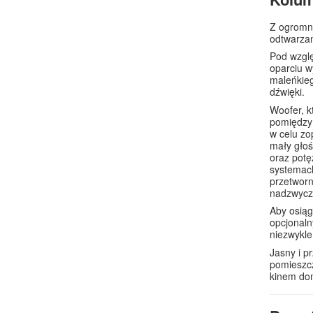
Z ogromn
odtwarzan
Pod wzglę
oparciu w
maleńkieg
dźwięki.
Woofer, k
pomiędzy 
w celu zo
mały głoś
oraz pot
systemach
przetworn
nadzwycza
Aby osią
opcjonaln
niezwykle
Jasny i p
pomieszcz
kinem do