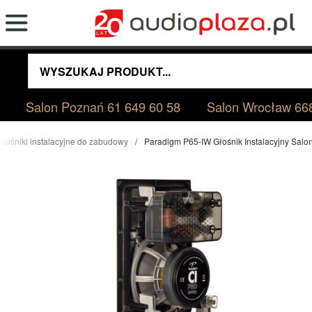
Salon Poznań
61 649 60 58
Salon Wrocław
66
Głośniki instalacyjne do zabudowy
Paradigm P65-IW Głośnik Instalacyjny Sal