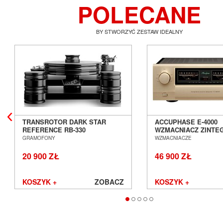
POLECANE
BY STWORZYĆ ZESTAW IDEALNY
TRANSROTOR DARK STAR
ACCUPHASE E-4000
REFERENCE RB-330
WZMACNIACZ ZINT
GRAMOFON ANALOGOWY
SALON POZNAŃ WR
GRAMOFONY
WZMACNIACZE
SALON POZNAŃ WROCŁAW
20 900 ZŁ
46 900 ZŁ
KOSZYK +
ZOBACZ
KOSZYK +