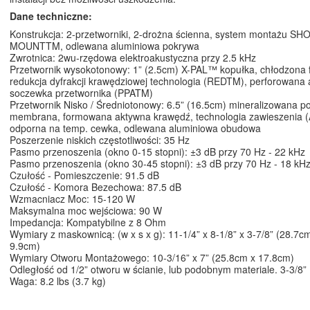
Dane techniczne:
Konstrukcja: 2-przetworniki, 2-drożna ścienna, system montażu SH
MOUNTTM, odlewana aluminiowa pokrywa
Zwrotnica: 2wu-rzędowa elektroakustyczna przy 2.5 kHz
Przetwornik wysokotonowy: 1” (2.5cm) X-PAL™ kopułka, chłodzona f
redukcja dyfrakcji krawędziowej technologia (REDTM), perforowana
soczewka przetwornika (PPATM)
Przetwornik Nisko / Średniotonowy: 6.5” (16.5cm) mineralizowana p
membrana, formowana aktywna krawędź, technologia zawieszenia 
odporna na temp. cewka, odlewana aluminiowa obudowa
Poszerzenie niskich częstotliwości: 35 Hz
Pasmo przenoszenia (okno 0-15 stopni): ±3 dB przy 70 Hz - 22 kHz
Pasmo przenoszenia (okno 30-45 stopni): ±3 dB przy 70 Hz - 18 kH
Czułość - Pomieszczenie: 91.5 dB
Czułość - Komora Bezechowa: 87.5 dB
Wzmacniacz Moc: 15-120 W
Maksymalna moc wejściowa: 90 W
Impedancja: Kompatybilne z 8 Ohm
Wymiary z maskownicą: (w x s x g): 11-1/4” x 8-1/8” x 3-7/8” (28.7c
9.9cm)
Wymiary Otworu Montażowego: 10-3/16” x 7” (25.8cm x 17.8cm)
Odległość od 1/2” otworu w ścianie, lub podobnym materiale. 3-3/8”
Waga: 8.2 lbs (3.7 kg)