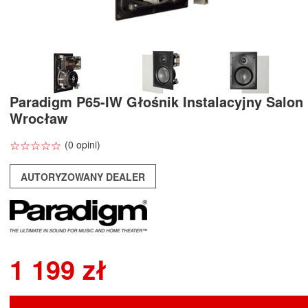
Paradigm P65-IW Głośnik Instalacyjny Salon
Wrocław
☆
★
☆
★
☆
★
☆
★
☆
★
(0 opini)
AUTORYZOWANY DEALER
1 199 zł