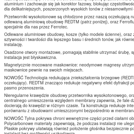
aluminium i zachowuje się jak korektor fazowy, blokując częstotliwoś
dla delikatniejszych, poszerzonych wysokich tonów z niesamowitymi 
Przetworniki wysokotonowe są chłodzone przez naszą oczekującą n
odlewaną aluminiową obudowę REDTM (patrz poniżej), oraz Ferroflu
specjalnie dla nas przez Ferrotec.
Odlewane aluminiowe obudowy, kosze (tylko modele ścienne), oraz z
sztywności i twardości dla lepszego basu i średnich tonów, jak równie
instalację.
Osadzone otwory montażowe, pomagają stabilnie utrzymać śrubę, sp
instalacja jest błyskawiczna.
Magnetycznie mocowane maskownice: neodymowe magnesy utrzym
maskownice pewnie na swoich miejscach.
NOWOŚĆ Technologia redukująca zniekształcenia brzegowe (REDT
oczekujący). REDTM znacząco redukuje negatywny efekt dyfrakcji p
pasmo przenoszenia.
Nieregularne krawędzie obudowy przetwornika wysokotonowego, or
centralnego umieszczenia względem membrany zapewnia, że fale 
docierają do krawędzi w różnym czasie. Ta konstrukcja redukuje inte
porównaniu z obudowami umieszczonymi bezpośrednio w membran
NOWOŚĆ Tylna pokrywa chroni wewnętrzne części przed ciałami ob
Polycarbonowe materiały zapewniają, że podczas instalacji nie ulegn
Płaskie pokrywy ułatwiają również położenie głośnika bezpiecznie 
instalacji bez możliwości uszkodzenia.