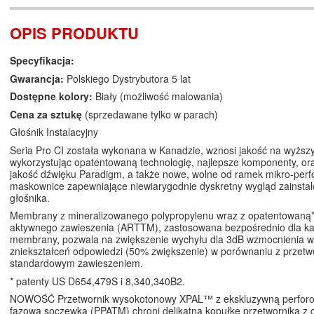
OPIS PRODUKTU
Specyfikacja:
Gwarancja:
Polskiego Dystrybutora 5 lat
Dostępne kolory:
Biały (możliwość malowania)
Cena za sztukę
(sprzedawane tylko w parach)
Głośnik Instalacyjny
Seria Pro CI została wykonana w Kanadzie, wznosi jakość na wyższ
wykorzystując opatentowaną technologię, najlepsze komponenty, or
jakość dźwięku Paradigm, a także nowe, wolne od ramek mikro-per
maskownice zapewniające niewiarygodnie dyskretny wygląd zainst
głośnika.
Membrany z mineralizowanego polypropylenu wraz z opatentowaną*
aktywnego zawieszenia (ARTTM), zastosowana bezpośrednio dla ka
membrany, pozwala na zwiększenie wychyłu dla 3dB wzmocnienia w
zniekształceń odpowiedzi (50% zwiększenie) w porównaniu z przetw
standardowym zawieszeniem.
* patenty US D654,479S i 8,340,340B2.
NOWOŚĆ Przetwornik wysokotonowy XPAL™ z ekskluzywną perforo
fazową soczewką (PPATM) chroni delikatną kopułkę przetwornika z 