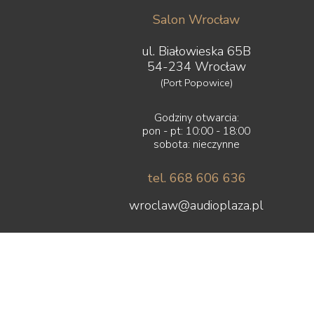
Salon Wrocław
ul. Białowieska 65B
54-234 Wrocław
(Port Popowice)
Godziny otwarcia:
pon - pt: 10:00 - 18:00
sobota: nieczynne
tel. 668 606 636
wroclaw@audioplaza.pl