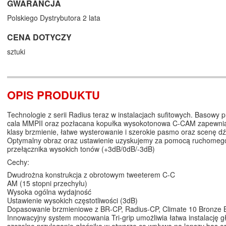
GWARANCJA
Polskiego Dystrybutora 2 lata
CENA DOTYCZY
sztuki
OPIS PRODUKTU
Technologie z serii Radius teraz w instalacjach sufitowych. Basowy p
cala MMPII oraz pozłacana kopułka wysokotonowa C-CAM zapewnia
klasy brzmienie, łatwe wysterowanie i szerokie pasmo oraz scenę d
Optymalny obraz oraz ustawienie uzyskujemy za pomocą ruchomego
przełącznika wysokich tonów (+3dB/0dB/-3dB)
Cechy:
Dwudrożna konstrukcja z obrotowym tweeterem C-C
AM (15 stopni przechyłu)
Wysoka ogólna wydajność
Ustawienie wysokich częstotliwości (3dB)
Dopasowanie brzmieniowe z BR-CP, Radius-CP, Climate 10 Bronze B
Innowacyjny system mocowania Tri-grip umożliwia łatwa instalację gł