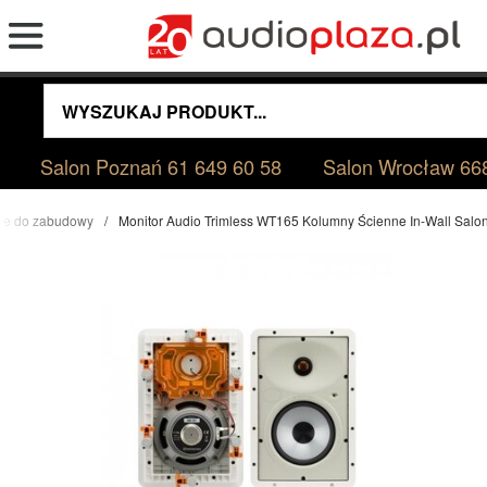
Salon Poznań
61 649 60 58
Salon Wrocław
66
yjne do zabudowy
Monitor Audio Trimless WT165 Kolumny Ścienne In-Wall Sal