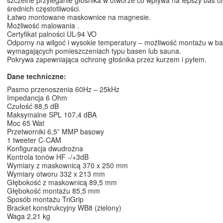
szczelne przyleganie głośnika w otworze co wpływa na lepszy bas o
średnich częstotliwości.
Łatwo montowane maskownice na magnesie.
Możliwość malowania .
Certyfikat palności UL-94 VO
Odporny na wilgoć i wysokie temperatury – możliwość montażu w ba
wymagających pomieszczeniach typu basen lub sauna.
Pokrywa zapewniająca ochronę głośnika przez kurzem i pyłem.
Dane techniczne:
Pasmo przenoszenia 60Hz – 25kHz
Impedancja 6 Ohm
Czułość 88,5 dB
Maksymalne SPL 107,4 dBA
Moc 65 Wat
Przetworniki 6,5” MMP basowy
1 tweeter C-CAM
Konfiguracja dwudrożna
Kontrola tonów HF -/+3dB
Wymiary z maskownicą 370 x 250 mm
Wymiary otworu 332 x 213 mm
Głębokość z maskownicą 89,5 mm
Głębokość montażu 85,5 mm
Sposób montażu TriGrip
Bracket konstrukcyjny WB8 (zielony)
Waga 2,21 kg