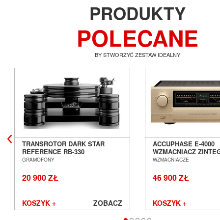
PRODUKTY
POLECANE
BY STWORZYĆ ZESTAW IDEALNY
TRANSROTOR DARK STAR
ACCUPHASE E-4000
REFERENCE RB-330
WZMACNIACZ ZINT
GRAMOFON ANALOGOWY
SALON POZNAŃ WR
GRAMOFONY
WZMACNIACZE
SALON POZNAŃ WROCŁAW
20 900 ZŁ
46 900 ZŁ
KOSZYK +
ZOBACZ
KOSZYK +