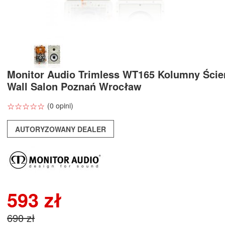
Monitor Audio Trimless WT165 Kolumny Ście
Wall Salon Poznań Wrocław
☆
★
☆
★
☆
★
☆
★
☆
★
(0 opini)
AUTORYZOWANY DEALER
593 zł
690 zł