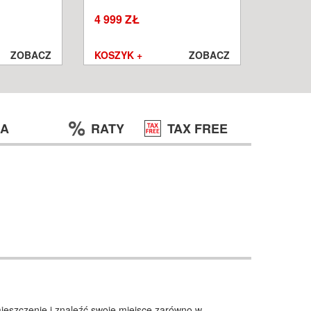
W
WROCŁ
4 999 ZŁ
1 250 ZŁ
999 ZŁ
ZOBACZ
KOSZYK +
ZOBACZ
KOSZYK
JA
RATY
TAX FREE
eszczenie i znaleźć swoje miejsce zarówno w