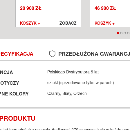
SALON POZNAŃ WROCŁAW
POZNAŃ WROCŁA
20 900 ZŁ
46 900 ZŁ
Z
KOSZYK +
ZOBACZ
KOSZYK +
PECYFIKACJA
PRZEDŁUŻONA GWARANC
NCJA
Polskiego Dystrybutora 5 lat
DOTYCZY
sztuki (sprzedawane tylko w parach)
PNE KOLORY
Czarny,
Biały,
Orzech
 PRODUKTU
gląd tego głośnika pozwala Radiusowi 270 wpasować się w każde pomi