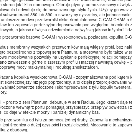
 stereo jak i kina domowego. Oferuje płynny, pełnozakresowy dźwięk z 
alowania i odwołuje się do nowoczesnego stylu życia. Użyjmy go wraz
mi subwooferami 380 lub 390, a stworzymy dyskretny, ale jednocześni
 umieszczono dwa przetworniki nisko-średniotonowe C-CAM CHAM o 
aw ten zapewnia perfekcyjne dopasowanie pod względem brzmienia z r
łowych, a jakość dźwięku odzwierciedla najwyższą jakość inżynierii i dz
 przetworniki basowe C-CAM i wysokotonowa, pozłacana kopułka C-CA
adius membrany wszystkich przetworników mają wklęsły profil, bez nak
ęto bezpośrednio z topowej serii Platinum, a stosowane było także w s
we modelowanie pozwoliły na uzyskanie perfekcyjnej relacji pomiędzy
no zawieszenie górne o szerszym profilu i inaczej nawiniętą cewkę 
poprawę mocy maksymalnej i redukcję zniekształceń.
łacana kopułka wysokotonowa C-CAM - zoptymalizowana pod kątem lep
est skuteczniejszy niż jego poprzednicy, a to dzięki przeprojektowaniu 
uwalniać powietrze stłoczone i skompresowane z tyłu kopułki tweetera
mory.
I – prosto z serii Platinum, debiutuje w serii Radius. Jego kształt daje 
łoczone wewnątrz portu pomagają przyspieszyć przepływ powietrza i zm
e, co daje w efekcie mocny i bardziej dynamiczny bas.
 przetwornika od tyłu za pomocą jednej śruby. Zapewnia mechaniczn
m jest średnica o dużej czystości i rozdzielczości. Mocowanie to zape
ika z obudową.