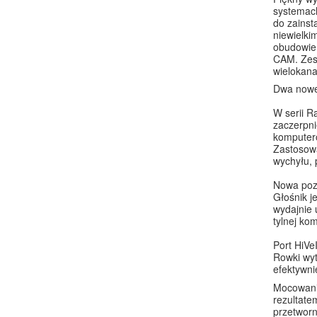
systemach
do zainst
niewielki
obudowie
CAM. Zest
wielokana
Dwa nowe
W serii R
zaczerpni
komputero
Zastosowa
wychyłu, 
Nowa poz
Głośnik j
wydajnie 
tylnej ko
Port HiVeI
Rowki wyt
efektywni
Mocowanie
rezultate
przetworn