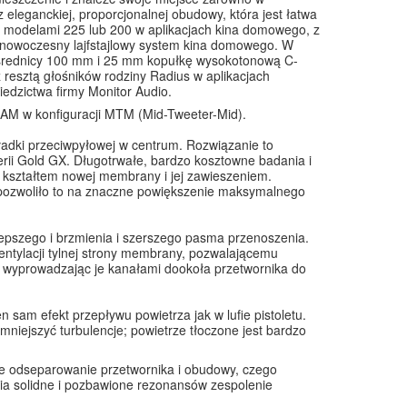
eleganckiej, proporcjonalnej obudowy, która jest łatwa
 z modelami 225 lub 200 w aplikacjach kina domowego, z
e nowoczesny lajfstajlowy system kina domowego. W
średnicy 100 mm i 25 mm kopułkę wysokotonową C-
esztą głośników rodziny Radius w aplikacjach
iedzictwa firmy Monitor Audio.
M w konfiguracji MTM (Mid-Tweeter-Mid).
ładki przeciwpyłowej w centrum. Rozwiązanie to
erii Gold GX. Długotrwałe, bardzo kosztowne badania i
 kształtem nowej membrany i jej zawieszeniem.
– pozwoliło to na znaczne powiększenie maksymalnego
szego i brzmienia i szerszego pasma przenoszenia.
wentylacji tylnej strony membrany, pozwalającemu
, wyprowadzając je kanałami dookoła przetwornika do
ten sam efekt przepływu powietrza jak w lufie pistoletu.
niejszyć turbulencje; powietrze tłoczone jest bardzo
e odseparowanie przetwornika i obudowy, czego
wnia solidne i pozbawione rezonansów zespolenie