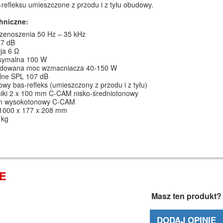
-refleksu umieszczone z przodu i z tyłu obudowy.
hniczne:
zenoszenia 50 Hz – 35 kHz
87 dB
ja 6 Ω
symalna 100 W
dowana moc wzmacniacza 40-150 W
ne SPL 107 dB
wy bas-refleks (umieszczony z przodu i z tyłu)
niki 2 x 100 mm C-CAM nisko-średniotonowy
m wysokotonowy C-CAM
1000 x 177 x 208 mm
 kg
IE
Masz ten produkt?
DODAJ OPINIĘ