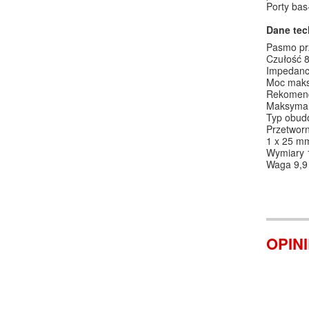
Porty bas
Dane tec
Pasmo pr
Czułość 
Impedanc
Moc mak
Rekomen
Maksymal
Typ obudo
Przetwor
1 x 25 m
Wymiary 
Waga 9,9
OPIN