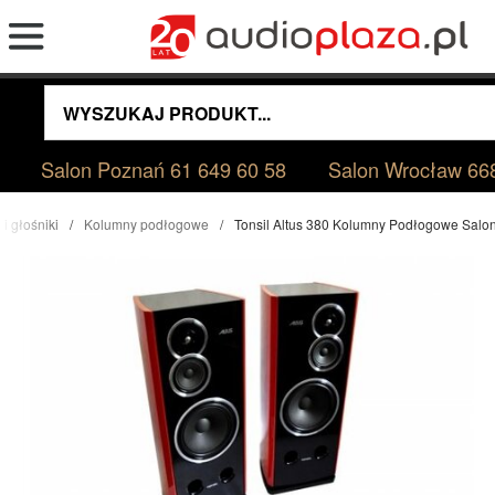
Salon Poznań
61 649 60 58
Salon Wrocław
66
i głośniki
Kolumny podłogowe
Tonsil Altus 380 Kolumny Podłogowe Sal