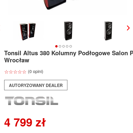
Tonsil Altus 380 Kolumny Podłogowe Salon 
Wrocław
☆
★
☆
★
☆
★
☆
★
☆
★
(0 opini)
AUTORYZOWANY DEALER
4 799 zł