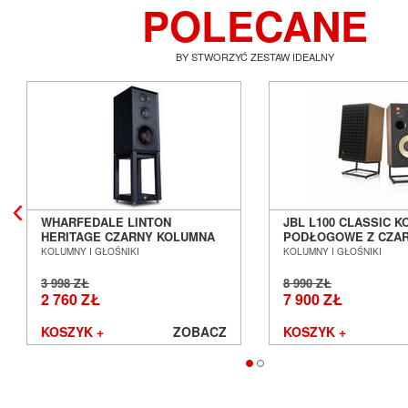
POLECANE
BY STWORZYĆ ZESTAW IDEALNY
WHARFEDALE LINTON
JBL L100 CLASSIC 
HERITAGE CZARNY KOLUMNA
PODŁOGOWE Z CZA
PODSTAWKOWA + STAND
MASKOWNICĄ SALO
KOLUMNY I GŁOŚNIKI
KOLUMNY I GŁOŚNIKI
SALON POZNAŃ WROCŁAW ---
WROCŁAW
DOSTĘPNE OD RĘKI ---
3 998 ZŁ
8 990 ZŁ
2 760 ZŁ
7 900 ZŁ
KOSZYK +
ZOBACZ
KOSZYK +