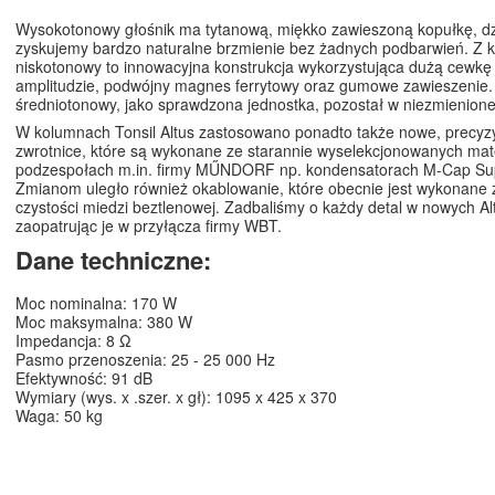
Wysokotonowy głośnik ma tytanową, miękko zawieszoną kopułkę, dzi
zyskujemy bardzo naturalne brzmienie bez żadnych podbarwień. Z ko
niskotonowy to innowacyjna konstrukcja wykorzystująca dużą cewkę
amplitudzie, podwójny magnes ferrytowy oraz gumowe zawieszenie.
średniotonowy, jako sprawdzona jednostka, pozostał w niezmienionej
W kolumnach Tonsil Altus zastosowano ponadto także nowe, precyzy
zwrotnice, które są wykonane ze starannie wyselekcjonowanych mat
podzespołach m.in. firmy MŰNDORF np. kondensatorach M-Cap S
Zmianom uległo również okablowanie, które obecnie jest wykonane 
czystości miedzi beztlenowej. Zadbaliśmy o każdy detal w nowych A
zaopatrując je w przyłącza firmy WBT.
Dane techniczne:
Moc nominalna: 170 W
Moc maksymalna: 380 W
Impedancja: 8 Ω
Pasmo przenoszenia: 25 - 25 000 Hz
Efektywność: 91 dB
Wymiary (wys. x .szer. x gł): 1095 x 425 x 370
Waga: 50 kg