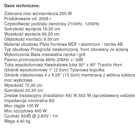
Dane techniczne:
Zalecana moc wzmacniacza 200 W
Produkowane od: 2008 r
Częstotliwość podzialu zwrotnicy 2100Hz, 1200Hz
Szerokość wycięcia 16,50 cm
Wysokość wycięcia 69,20 cm
Głębokość montażu 9,50 cm
Materiał obudowy Płyta frontowa MDF i aluminium / ramka AB
Typ obudowy Przegroda nieskończona, front zlicowany ze ścianą
Wykończenia Biała malowalna ramka i grill
Pasmo przenoszenia 46Hz-20kHz +/-3dB
Tuba wysokotonowa Kwadratowa tuba 90° x 90° Tractrix Horn
Głośnik wysokotonowy 1" (2.5cm) Tytanowa kopułka
Głośnik niskotonowy 4 x 5.25" (13.3cm) membrana z włókna szklan
moc wyjściowa
Wysokość 72,40 cm
Szerokość 20,30 cm
Zestaw instalacyjny (Installation Kit) IK-502-W (sprzedawany oddziel
Impedancja nominalna 8Ω
Moc ciągła 100 W
Moc szczytowa 400 W
Czułość 92dB @ 2.83V / 1m
Waga 4,40 kg