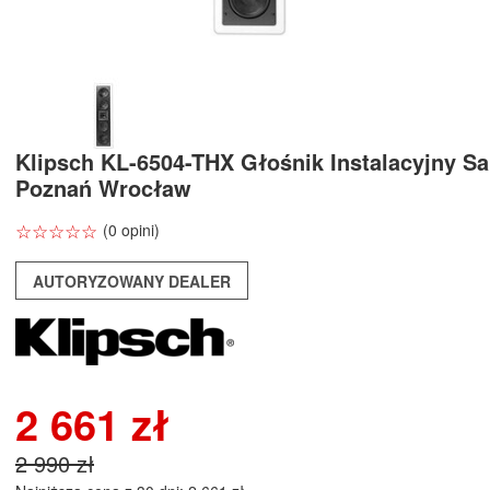
Klipsch KL-6504-THX Głośnik Instalacyjny Sa
Poznań Wrocław
☆
★
☆
★
☆
★
☆
★
☆
★
(0 opini)
AUTORYZOWANY DEALER
2 661 zł
2 990 zł