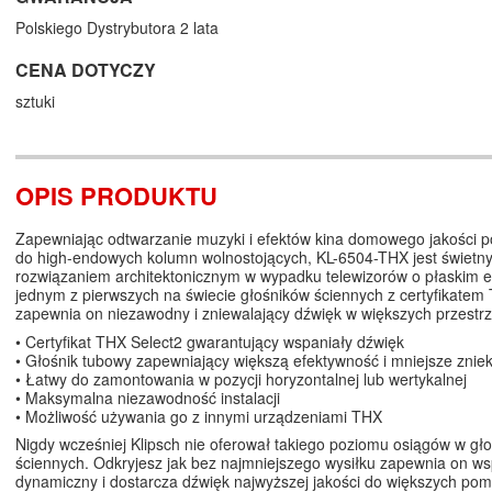
Polskiego Dystrybutora 2 lata
CENA DOTYCZY
sztuki
OPIS PRODUKTU
Zapewniając odtwarzanie muzyki i efektów kina domowego jakości 
do high-endowych kolumn wolnostojących, KL-6504-THX jest świetn
rozwiązaniem architektonicznym w wypadku telewizorów o płaskim e
jednym z pierwszych na świecie głośników ściennych z certyfikatem
zapewnia on niezawodny i zniewalający dźwięk w większych przestrz
• Certyfikat THX Select2 gwarantujący wspaniały dźwięk
• Głośnik tubowy zapewniający większą efektywność i mniejsze zniek
• Łatwy do zamontowania w pozycji horyzontalnej lub wertykalnej
• Maksymalna niezawodność instalacji
• Możliwość używania go z innymi urządzeniami THX
Nigdy wcześniej Klipsch nie oferował takiego poziomu osiągów w gł
ściennych. Odkryjesz jak bez najmniejszego wysiłku zapewnia on ws
dynamiczny i dostarcza dźwięk najwyższej jakości do większych pom