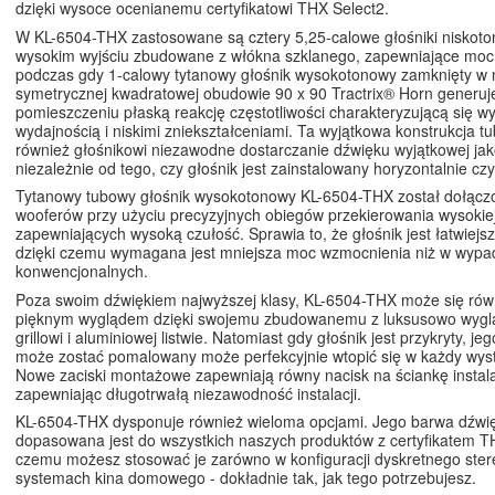
dzięki wysoce ocenianemu certyfikatowi THX Select2.
W KL-6504-THX zastosowane są cztery 5,25-calowe głośniki niskot
wysokim wyjściu zbudowane z włókna szklanego, zapewniające moc
podczas gdy 1-calowy tytanowy głośnik wysokotonowy zamknięty w 
symetrycznej kwadratowej obudowie 90 x 90 Tractrix® Horn generuj
pomieszczeniu płaską reakcję częstotliwości charakteryzującą się w
wydajnością i niskimi zniekształceniami. Ta wyjątkowa konstrukcja t
również głośnikowi niezawodne dostarczanie dźwięku wyjątkowej jak
niezależnie od tego, czy głośnik jest zainstalowany horyzontalnie czy
Tytanowy tubowy głośnik wysokotonowy KL-6504-THX został dołącz
wooferów przy użyciu precyzyjnych obiegów przekierowania wysokiej 
zapewniających wysoką czułość. Sprawia to, że głośnik jest łatwiejs
dzięki czemu wymagana jest mniejsza moc wzmocnienia niż w wypad
konwencjonalnych.
Poza swoim dźwiękiem najwyższej klasy, KL-6504-THX może się rów
pięknym wyglądem dzięki swojemu zbudowanemu z luksusowo wyg
grillowi i aluminiowej listwie. Natomiast gdy głośnik jest przykryty, jego
może zostać pomalowany może perfekcyjnie wtopić się w każdy wyst
Nowe zaciski montażowe zapewniają równy nacisk na ściankę instala
zapewniając długotrwałą niezawodność instalacji.
KL-6504-THX dysponuje również wieloma opcjami. Jego barwa dźwi
dopasowana jest do wszystkich naszych produktów z certyfikatem T
czemu możesz stosować je zarówno w konfiguracji dyskretnego stere
systemach kina domowego - dokładnie tak, jak tego potrzebujesz.