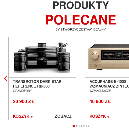
PRODUKTY
POLECANE
BY STWORZYĆ ZESTAW IDEALNY
TRANSROTOR DARK STAR
ACCUPHASE E-4000
REFERENCE RB-330
WZMACNIACZ ZINT
GRAMOFON ANALOGOWY
SALON POZNAŃ WR
GRAMOFONY
WZMACNIACZE
SALON POZNAŃ WROCŁAW
20 900 ZŁ
46 900 ZŁ
KOSZYK +
ZOBACZ
KOSZYK +