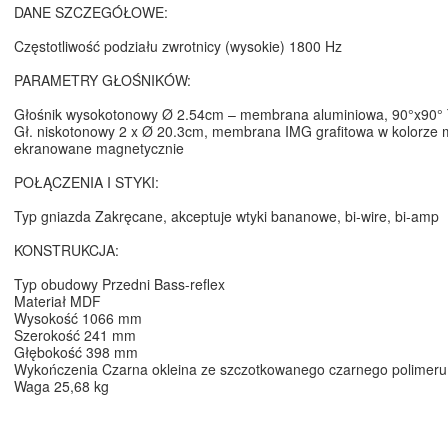
DANE SZCZEGÓŁOWE:
Częstotliwość podziału zwrotnicy (wysokie) 1800 Hz
PARAMETRY GŁOŚNIKÓW:
Głośnik wysokotonowy Ø 2.54cm – membrana aluminiowa, 90°x90° T
Gł. niskotonowy 2 x Ø 20.3cm, membrana IMG grafitowa w kolorze
ekranowane magnetycznie
POŁĄCZENIA I STYKI:
Typ gniazda Zakręcane, akceptuje wtyki bananowe, bi-wire, bi-amp
KONSTRUKCJA:
Typ obudowy Przedni Bass-reflex
Materiał MDF
Wysokość 1066 mm
Szerokość 241 mm
Głębokość 398 mm
Wykończenia Czarna okleina ze szczotkowanego czarnego polimeru
Waga 25,68 kg