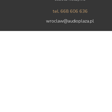
tel. 668 606 636
wroclaw@audioplaza.pl