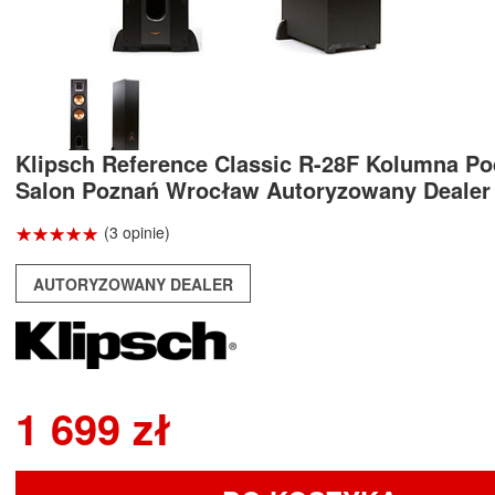
Klipsch Reference Classic R-28F Kolumna P
Salon Poznań Wrocław Autoryzowany Dealer
☆
★
☆
★
☆
★
☆
★
☆
★
(3 opinie)
AUTORYZOWANY DEALER
1 699 zł