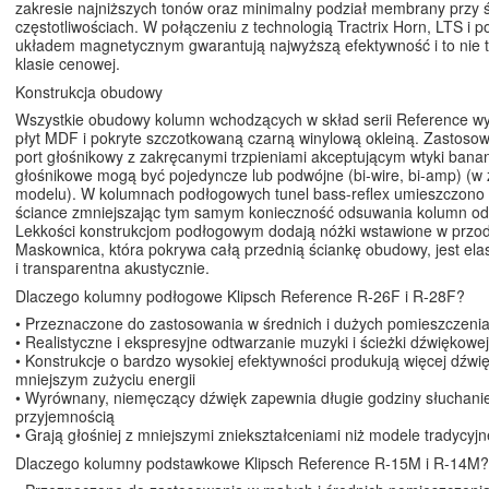
zakresie najniższych tonów oraz minimalny podział membrany przy 
częstotliwościach. W połączeniu z technologią Tractrix Horn, LTS i 
układem magnetycznym gwarantują najwyższą efektywność i to nie t
klasie cenowej.
Konstrukcja obudowy
Wszystkie obudowy kolumn wchodzących w skład serii Reference w
płyt MDF i pokryte szczotkowaną czarną winylową okleiną. Zastosow
port głośnikowy z zakręcanymi trzpieniami akceptującym wtyki bana
głośnikowe mogą być pojedyncze lub podwójne (bi-wire, bi-amp) (w 
modelu). W kolumnach podłogowych tunel bass-reflex umieszczono 
ściance zmniejszając tym samym konieczność odsuwania kolumn od 
Lekkości konstrukcjom podłogowym dodają nóżki wstawione w przo
Maskownica, która pokrywa całą przednią ściankę obudowy, jest elas
i transparentna akustycznie.
Dlaczego kolumny podłogowe Klipsch Reference R-26F i R-28F?
• Przeznaczone do zastosowania w średnich i dużych pomieszczeni
• Realistyczne i ekspresyjne odtwarzanie muzyki i ścieżki dźwiękowej
• Konstrukcje o bardzo wysokiej efektywności produkują więcej dźwi
mniejszym zużyciu energii
• Wyrównany, niemęczący dźwięk zapewnia długie godziny słuchani
przyjemnością
• Grają głośniej z mniejszymi zniekształceniami niż modele tradycyjn
Dlaczego kolumny podstawkowe Klipsch Reference R-15M i R-14M?