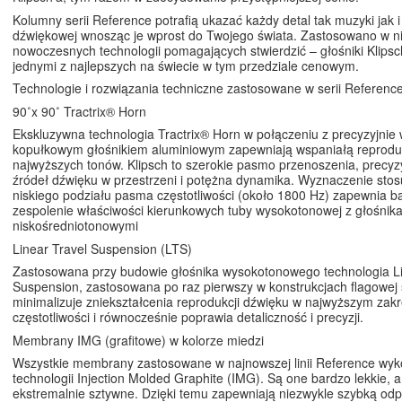
Kolumny serii Reference potrafią ukazać każdy detal tak muzyki jak i 
dźwiękowej wnosząc je wprost do Twojego świata. Zastosowano w n
nowoczesnych technologii pomagających stwierdzić – głośniki Klips
jednymi z najlepszych na świecie w tym przedziale cenowym.
Technologie i rozwiązania techniczne zastosowane w serii Referenc
90˚x 90˚ Tractrix® Horn
Ekskluzywna technologia Tractrix® Horn w połączeniu z precyzyjni
kopułkowym głośnikiem aluminiowym zapewniają wspaniałą reprodu
najwyższych tonów. Klipsch to szerokie pasmo przenoszenia, precyz
źródeł dźwięku w przestrzeni i potężna dynamika. Wyznaczenie sto
niskiego podziału pasma częstotliwości (około 1800 Hz) zapewnia b
zespolenie właściwości kierunkowych tuby wysokotonowej z głośnik
niskośredniotonowymi
Linear Travel Suspension (LTS)
Zastosowana przy budowie głośnika wysokotonowego technologia Li
Suspension, zastosowana po raz pierwszy w konstrukcjach flagowej s
minimalizuje zniekształcenia reprodukcji dźwięku w najwyższym zakr
częstotliwości i równocześnie poprawia detaliczność i precyzji.
Membrany IMG (grafitowe) w kolorze miedzi
Wszystkie membrany zastosowane w najnowszej linii Reference wy
technologii Injection Molded Graphite (IMG). Są one bardzo lekkie, 
ekstremalnie sztywne. Dzięki temu zapewniają niezwykle szybką od