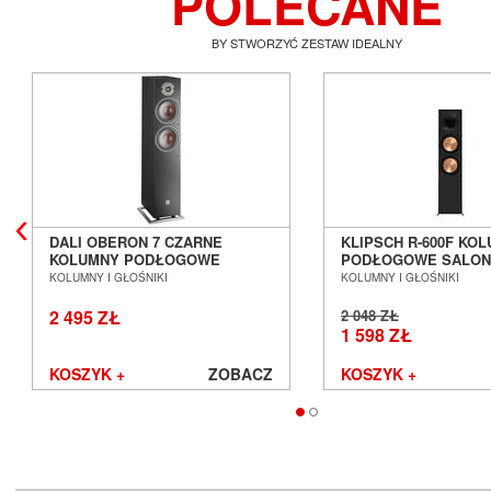
POLECANE
BY STWORZYĆ ZESTAW IDEALNY
DALI OBERON 7 CZARNE
KLIPSCH R-600F KO
KOLUMNY PODŁOGOWE
PODŁOGOWE SALON
SALON POZNAŃ WROCŁAW ---
WROCŁAW
KOLUMNY I GŁOŚNIKI
KOLUMNY I GŁOŚNIKI
DOSTĘPNE OD RĘKI ---
2 495 ZŁ
2 048 ZŁ
1 598 ZŁ
KOSZYK +
ZOBACZ
KOSZYK +