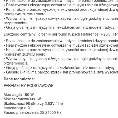
• Przeznaczone do zastosowania w małych i średnich pomieszczeni
• Realistyczne i ekspresyjne odtwarzanie muzyki i ścieżki dźwiękowej
• Konstrukcje o bardzo wysokiej efektywności produkują więcej dźwi
mniejszym zużyciu energii
• Wyrównany, niemęczący dźwięk zapewnia długie godziny słuchani
przyjemnością
• Grają głośniej z mniejszymi zniekształceniami niż modele tradycyjn
Dlaczego centralny i głośniki surround Klipsch Reference R-25C i R
• Przeznaczone do zastosowania w małych, średnich i dużych pomi
• Realistyczne i ekspresyjne odtwarzanie muzyki i ścieżki dźwiękowej
• Konstrukcje o bardzo wysokiej efektywności produkują więcej dźwi
mniejszym zużyciu energii
• Wyrównany, niemęczący dźwięk zapewnia długie godziny słuchani
przyjemnością
• Grają głośniej z mniejszymi zniekształceniami niż modele tradycyjn
• Głośnik R-14S ma bardzo szeroki kąt promieniowania (twa wysok
Dane techniczne:
PARAMETRY PODSTAWOWE:
Moc ciągła 150 W
Moc szczytowa 600 W
Skuteczność 98 dB przy 2.83V / 1m
Impedancja 8 Ω
Pasmo przenoszenia
35-24000
Hz