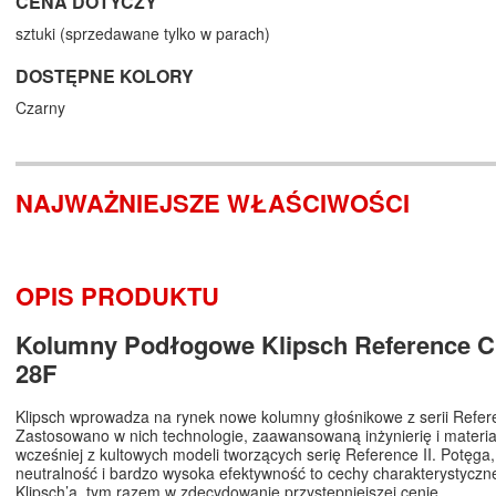
CENA DOTYCZY
sztuki (sprzedawane tylko w parach)
DOSTĘPNE KOLORY
Czarny
NAJWAŻNIEJSZE WŁAŚCIWOŚCI
OPIS PRODUKTU
Kolumny Podłogowe Klipsch Reference Cl
28F
Klipsch wprowadza na rynek nowe kolumny głośnikowe z serii Refer
Zastosowano w nich technologie, zaawansowaną inżynierię i materi
wcześniej z kultowych modeli tworzących serię Reference II. Potęga,
neutralność i bardzo wysoka efektywność to cechy charakterystycz
Klipsch’a, tym razem w zdecydowanie przystępniejszej cenie.